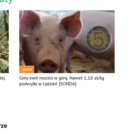
ŚWINIE
ej.
Ceny świń mocno w górę. Nawet 1,10 zł/kg
podwyżki w tydzień [SONDA]
rze