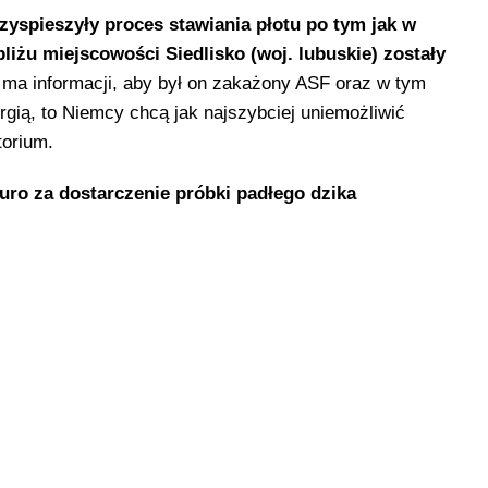
zyspieszyły proces stawiania płotu po tym jak w
liżu miejscowości Siedlisko (woj. lubuskie) zostały
 ma informacji, aby był on zakażony ASF oraz w tym
gią, to Niemcy chcą jak najszybciej uniemożliwić
ytorium.
uro za dostarczenie próbki padłego dzika