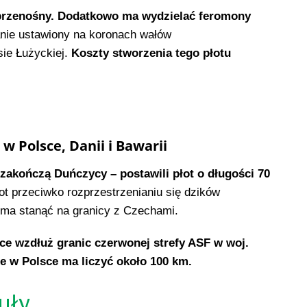
 przenośny. Dodatkowo ma wydzielać feromony
nie ustawiony na koronach wałów
ie Łużyckiej.
Koszty stworzenia tego płotu
w Polsce, Danii i Bawarii
zakończą Duńczycy – postawili płot o długości 70
łot przeciwko rozprzestrzenianiu się dzików
e ma stanąć na granicy z Czechami.
ce wzdłuż granic czerwonej strefy ASF w woj.
e w Polsce ma liczyć około 100 km.
uły