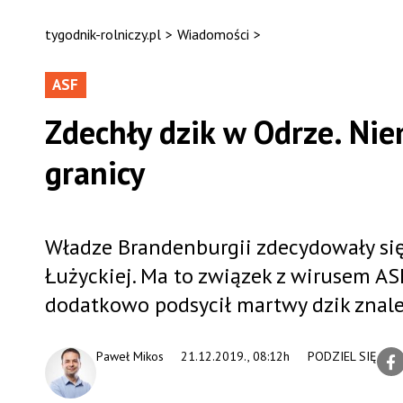
tygodnik-rolniczy.pl
>
Wiadomości
>
ASF
Zdechły dzik w Odrze. Ni
granicy
Władze Brandenburgii zdecydowały się
Łużyckiej. Ma to związek z wirusem A
dodatkowo podsycił martwy dzik znale
Paweł Mikos
21.12.2019., 08:12h
PODZIEL SIĘ