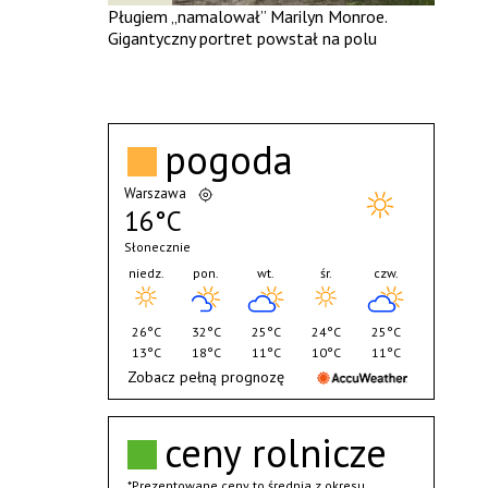
Pługiem „namalował” Marilyn Monroe.
Gigantyczny portret powstał na polu
pogoda
Warszawa
16°C
Słonecznie
niedz.
pon.
wt.
śr.
czw.
26°C
32°C
25°C
24°C
25°C
13°C
18°C
11°C
10°C
11°C
Zobacz pełną prognozę
ceny rolnicze
*Prezentowane ceny to średnia z okresu