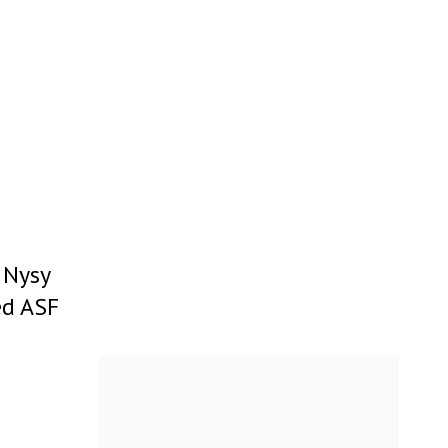
 Nysy
ed ASF