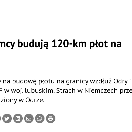
emcy budują 120-km płot na
 na budowę płotu na granicy wzdłuż Odry i
SF w woj. lubuskim. Strach w Niemczech prz
ziony w Odrze.