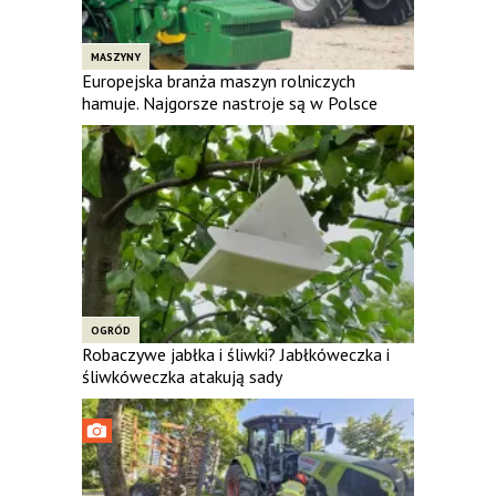
MASZYNY
Europejska branża maszyn rolniczych
hamuje. Najgorsze nastroje są w Polsce
OGRÓD
Robaczywe jabłka i śliwki? Jabłkóweczka i
śliwkóweczka atakują sady