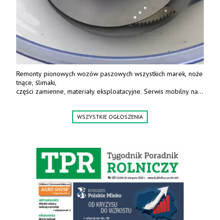
Remonty pionowych wozów paszowych wszystkich marek, noże
tnące, ślimaki,
części zamienne, materiały eksploatacyjne. Serwis mobilny na
terenie całej Polski.
Tel.: 61 285 38 61, 603 626 688.
WSZYSTKIE OGŁOSZENIA