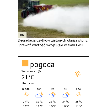
TUZ
Degradacja użytków zielonych obniża plony.
Sprawdź wartość swojej łąki w skali Lwu
pogoda
Warszawa
21°C
Słonecznie
niedz.
pon.
wt.
śr.
czw.
27°C
32°C
25°C
24°C
25°C
13°C
18°C
10°C
10°C
11°C