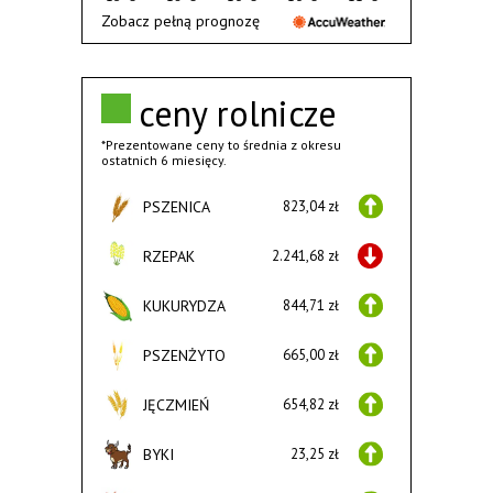
Zobacz pełną prognozę
ceny rolnicze
*Prezentowane ceny to średnia z okresu
ostatnich 6 miesięcy.
PSZENICA
823,04 zł
RZEPAK
2.241,68 zł
KUKURYDZA
844,71 zł
PSZENŻYTO
665,00 zł
JĘCZMIEŃ
654,82 zł
BYKI
23,25 zł