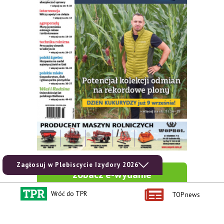
Zagłosuj w Plebiscycie Izydory 2026
zobacz e-wydanie
Wróć do TPR
TOP news
kup prenumeratę