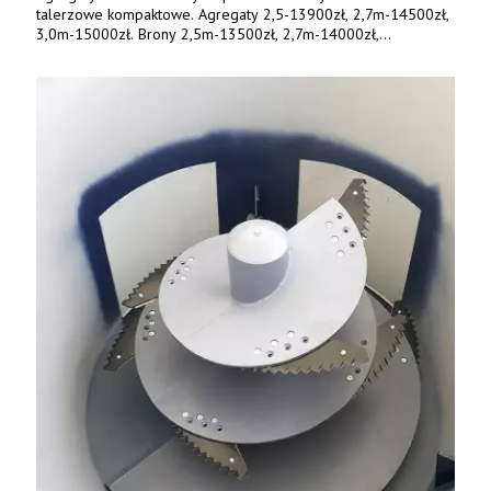
talerzowe kompaktowe. Agregaty 2,5-13900zł, 2,7m-14500zł,
3,0m-15000zł. Brony 2,5m-13500zł, 2,7m-14000zł,
3,0m-14800zł. Tel. 500 800 106, www.agrieko.pl