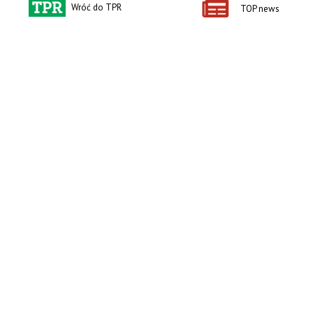
Wróć do TPR
TOP news
Kontakt i regulaminy
Przydatne linki
Kontakt
Ceny rolnicze
Reklama
Newsletter rolniczy
Polityka prywatności
Rolniczy Alert Cenowy
Regulamin
Pogoda
RODO
Ogłoszenia drobne
Konkursy TPR
e-Wydania TPR
Kącik Samotnych Serc
Porgram TV
agrarsklep.pl
RSS
Produkty dla Ciebie
Kategorie