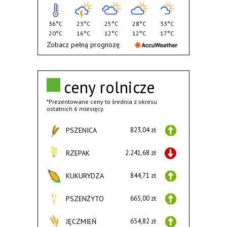
36°C
23°C
25°C
28°C
33°C
20°C
16°C
12°C
12°C
17°C
Zobacz pełną prognozę
ceny rolnicze
*Prezentowane ceny to średnia z okresu
ostatnich 6 miesięcy.
PSZENICA
823,04 zł
RZEPAK
2.241,68 zł
KUKURYDZA
844,71 zł
PSZENŻYTO
665,00 zł
JĘCZMIEŃ
654,82 zł