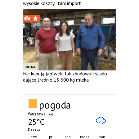
wysokie koszty i tani import
MLEKO
Nie kupują jałówek. Tak zbudowali stado
dające średnio 13 600 kg mleka
pogoda
Warszawa
25°C
Deszcz
czw.
pt.
sob.
niedz.
pon.