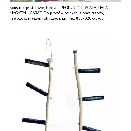
Konstrukcje stalowe, łukowe. PRODUCENT. WIATA, HALA,
MAGAZYN, GARAŻ. Do płodów rolnych, słomy, trzody,
nawozów, maszyn rolniczych, itp. Tel. 882-020-364,
664-125-869, 604-407-206. www.olimet.eu