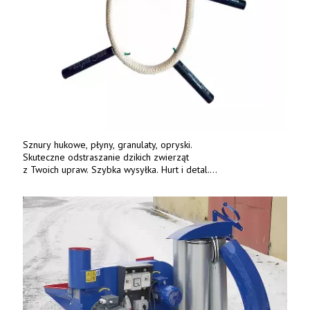
Sznury hukowe, płyny, granulaty, opryski.
Skuteczne odstraszanie dzikich zwierząt
z Twoich upraw. Szybka wysyłka. Hurt i detal.
www.deterren.pl • tel. +48 790 800 510.