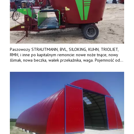
Paszowozy STRAUTMANN, BVL, SILOKING, KUHN, TRIOLIET,
RMH, i inne po kapitalnym remoncie: nowe noże tnące, nowy
ślimak, nowa beczka, wałek przekaźnika, waga. Pojemność od
5m3 - 40m3. Cena od 32 tys. Wozy sprowadzone z Niemiec.
Jesteśmy także producentem nowych paszowozów AKSA, woj.
wielkopolskie, koło Konina. Kontakt: 607 405 691.