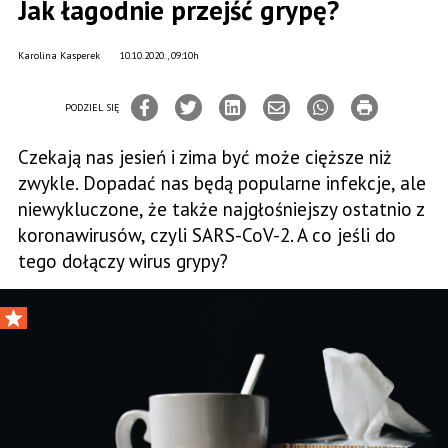
Jak łagodnie przejść grypę?
Karolina Kasperek
10.10.2020., 09:10h
PODZIEL SIĘ
Czekają nas jesień i zima być może cięższe niż
zwykle. Dopadać nas będą popularne infekcje, ale
niewykluczone, że także najgłośniejszy ostatnio z
koronawirusów, czyli SARS-CoV-2. A co jeśli do
tego dołączy wirus grypy?