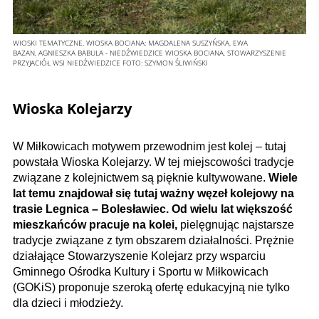
WIOSKI TEMATYCZNE, WIOSKA BOCIANA: MAGDALENA SUSZYŃSKA, EWA
BAZAN, AGNIESZKA BABULA - NIEDŹWIEDZICE WIOSKA BOCIANA, STOWARZYSZENIE
PRZYJACIÓŁ WSI NIEDŹWIEDZICE
FOTO:
SZYMON ŚLIWIŃSKI
Wioska Kolejarzy
W Miłkowicach motywem przewodnim jest kolej – tutaj
powstała Wioska Kolejarzy. W tej miejscowości tradycje
związane z kolejnictwem są pięknie kultywowane.
Wiele
lat temu znajdował się tutaj ważny węzeł kolejowy na
trasie Legnica – Bolesławiec. Od wielu lat większość
mieszkańców pracuje na kolei,
pielęgnując najstarsze
tradycje związane z tym obszarem działalności. Prężnie
działające Stowarzyszenie Kolejarz przy wsparciu
Gminnego Ośrodka Kultury i Sportu w Miłkowicach
(GOKiS) proponuje szeroką ofertę edukacyjną nie tylko
dla dzieci i młodzieży.