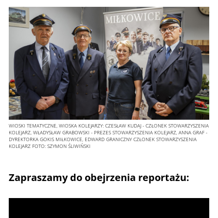
WIOSKI TEMATYCZNE, WIOSKA KOLEJARZY: CZESŁAW KUDAJ - CZŁONEK STOWARZYSZENIA
KOLEJARZ, WŁADYSŁAW GRABOWSKI - PREZES STOWARZYSZENIA KOLEJARZ, ANNA GRAF -
DYREKTORKA GOKIS MIŁKOWICE, EDWARD GRANICZNY CZŁONEK STOWARZYSZENIA
KOLEJARZ
FOTO:
SZYMON ŚLIWIŃSKI
Zapraszamy do obejrzenia reportażu: