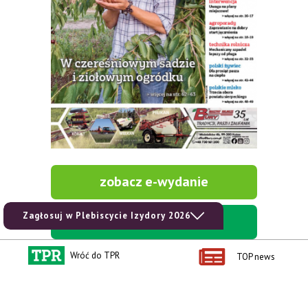
zobacz e-wydanie
Zagłosuj w Plebiscycie Izydory 2026
kup prenumeratę
Wróć do TPR
TOP news