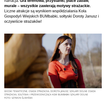
narracja.
Gra terenowa, przystanki, place zabaw,
murale – wszystkie zawierają motywy strażackie.
Liczne atrakcje są wynikiem współdziałania Koła
Gospodyń Wiejskich BUMbabki, sołtyski Doroty Janusz i
oczywiście strażaków!
WIOSKI TEMATYCZNE, OSADA STRAŻACKA, DOROTA JANUSZ, SZKLARY DOLNE OSADA
STRAŻACKA, SOŁTYSKA I PRZEWODNICZĄCA KGW BUMBABKI SZKLARY DOLNE
FOTO:
SZYMON ŚLIWIŃSKI