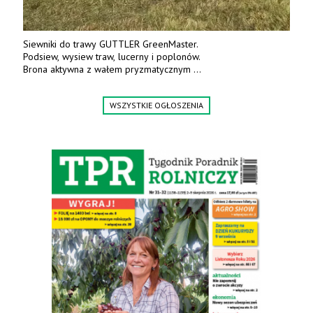
Siewniki do trawy GUTTLER GreenMaster.
Podsiew, wysiew traw, lucerny i poplonów.
Brona aktywna z wałem pryzmatycznym
Guttlera. Bezpośredni importer www.karchex.eu
Tel. 606 211 056, 507 158 699.
WSZYSTKIE OGŁOSZENIA