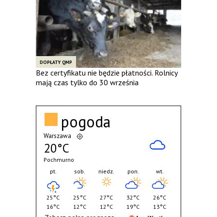
DOPŁATY QMP
Bez certyfikatu nie będzie płatności. Rolnicy
mają czas tylko do 30 września
pogoda
Warszawa
20°C
Pochmurno
pt.
sob.
niedz.
pon.
wt.
25°C
25°C
27°C
32°C
26°C
16°C
12°C
12°C
19°C
13°C