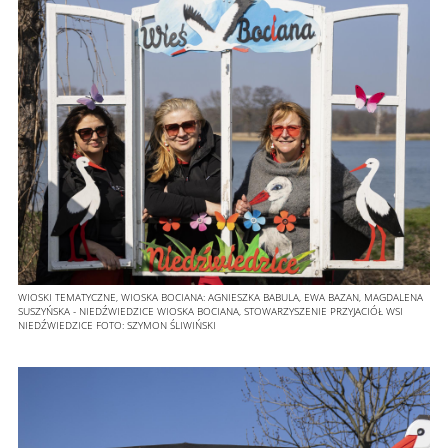
WIOSKI TEMATYCZNE, WIOSKA BOCIANA: AGNIESZKA BABULA, EWA BAZAN, MAGDALENA
SUSZYŃSKA - NIEDŹWIEDZICE WIOSKA BOCIANA, STOWARZYSZENIE PRZYJACIÓŁ WSI
NIEDŹWIEDZICE
FOTO:
SZYMON ŚLIWIŃSKI