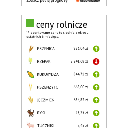
Zobacz pełną prognozę
ceny rolnicze
*Prezentowane ceny to średnia z okresu
ostatnich 6 miesięcy.
PSZENICA
823,04 zł
RZEPAK
2.241,68 zł
KUKURYDZA
844,71 zł
PSZENŻYTO
665,00 zł
JĘCZMIEŃ
654,82 zł
BYKI
23,25 zł
TUCZNIKI
5,45 zł