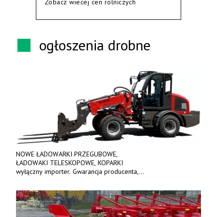
Zobacz wiecej cen rolniczych
ogłoszenia drobne
NOWE ŁADOWARKI PRZEGUBOWE,
ŁADOWAKI TELESKOPOWE, KOPARKI
wyłączny importer. Gwarancja producenta,
bogate wyposażenie, prosta konstrukcja.
Ceny od 69 000 zł netto wraz z osprzętem.
Tel: 509-365-675. www.kmm.info.pl