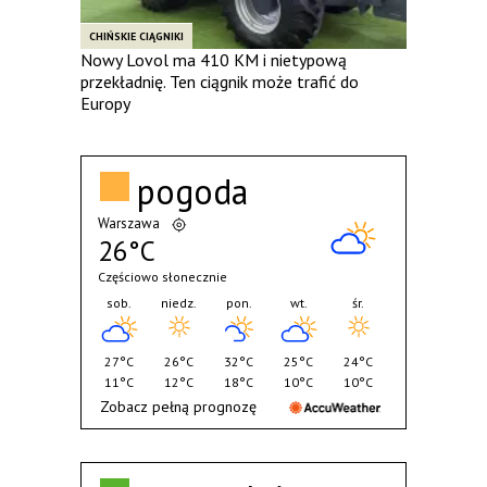
CHIŃSKIE CIĄGNIKI
Nowy Lovol ma 410 KM i nietypową
przekładnię. Ten ciągnik może trafić do
Europy
pogoda
Warszawa
26°C
Częściowo słonecznie
sob.
niedz.
pon.
wt.
śr.
27°C
26°C
32°C
25°C
24°C
11°C
12°C
18°C
10°C
10°C
Zobacz pełną prognozę