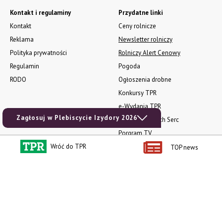
Kontakt i regulaminy
Przydatne linki
Kontakt
Ceny rolnicze
Reklama
Newsletter rolniczy
Polityka prywatności
Rolniczy Alert Cenowy
Regulamin
Pogoda
RODO
Ogłoszenia drobne
Konkursy TPR
e-Wydania TPR
Zagłosuj w Plebiscycie Izydory 2026
Kącik Samotnych Serc
Porgram TV
Wróć do TPR
agrarsklep.pl
TOP news
RSS
Produkty dla Ciebie
Kategorie
Zamów prenumeratę TPR
Wiadomości
Kup Tygodnik
Rynki