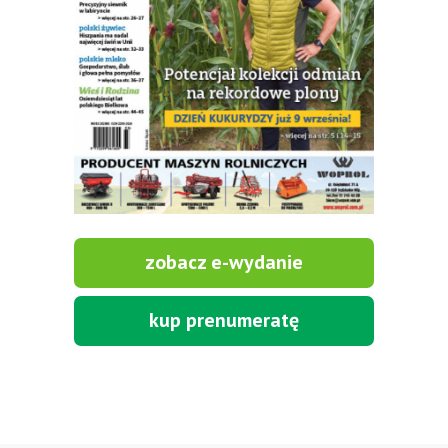
zobacz e-wydanie
kup prenumeratę