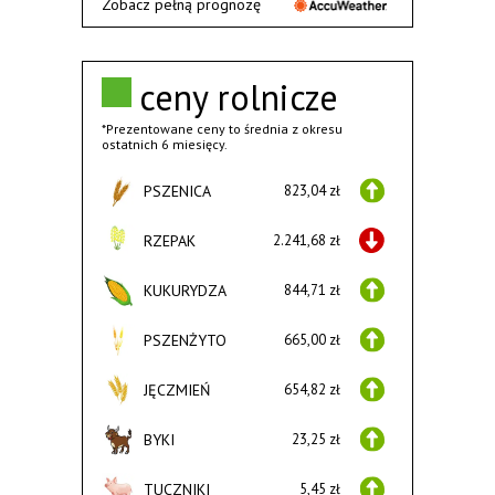
Zobacz pełną prognozę
ceny rolnicze
*Prezentowane ceny to średnia z okresu
ostatnich 6 miesięcy.
PSZENICA
823,04 zł
RZEPAK
2.241,68 zł
KUKURYDZA
844,71 zł
PSZENŻYTO
665,00 zł
JĘCZMIEŃ
654,82 zł
BYKI
23,25 zł
TUCZNIKI
5,45 zł