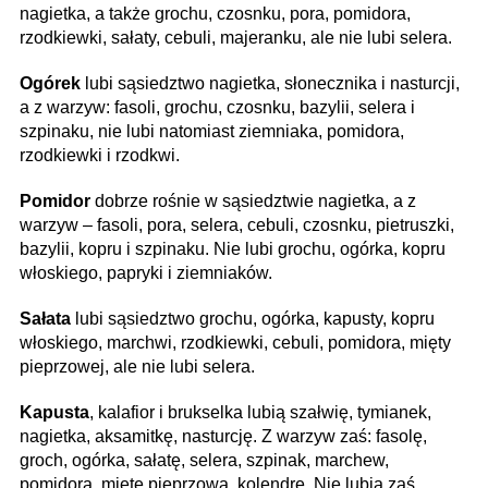
nagietka, a także grochu, czosnku, pora, pomidora,
rzodkiewki, sałaty, cebuli, majeranku, ale nie lubi selera.
Ogórek
lubi sąsiedztwo nagietka, słonecznika i nasturcji,
a z warzyw: fasoli, grochu, czosnku, bazylii, selera i
szpinaku, nie lubi natomiast ziemniaka, pomidora,
rzodkiewki i rzodkwi.
Pomidor
dobrze rośnie w sąsiedztwie nagietka, a z
warzyw – fasoli, pora, selera, cebuli, czosnku, pietruszki,
bazylii, kopru i szpinaku. Nie lubi grochu, ogórka, kopru
włoskiego, papryki i ziemniaków.
Sałata
lubi sąsiedztwo grochu, ogórka, kapusty, kopru
włoskiego, marchwi, rzodkiewki, cebuli, pomidora, mięty
pieprzowej, ale nie lubi selera.
Kapusta
, kalafior i brukselka lubią szałwię, tymianek,
nagietka, aksamitkę, nasturcję. Z warzyw zaś: fasolę,
groch, ogórka, sałatę, selera, szpinak, marchew,
pomidora, miętę pieprzową, kolendrę. Nie lubią zaś