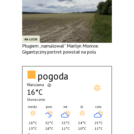
NA LUZIE
Pługiem „namalował” Marilyn Monroe.
Gigantyczny portret powstał na polu
pogoda
Warszawa
16°C
Słonecznie
niedz.
pon.
wt.
śr.
czw.
26°C
32°C
25°C
24°C
25°C
13°C
18°C
11°C
10°C
11°C