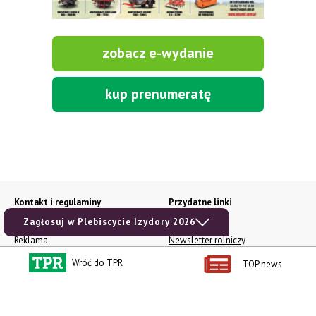
zobacz e-wydanie
kup prenumeratę
Kontakt i regulaminy
Przydatne linki
Kontakt
Ceny rolnicze
Zagłosuj w Plebiscycie Izydory 2026
Reklama
Newsletter rolniczy
Polityka prywatności
Rolniczy Alert Cenowy
Wróć do TPR
TOP news
Regulamin
Pogoda
RODO
Ogłoszenia drobne