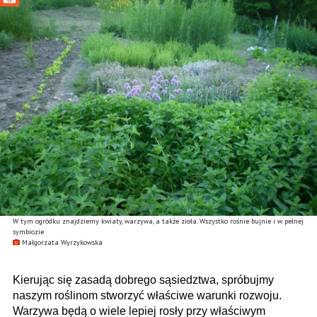
W tym ogródku znajdziemy kwiaty, warzywa, a także zioła. Wszystko rośnie bujnie i w pełnej
symbiozie
Małgorzata Wyrzykowska
Kierując się zasadą dobrego sąsiedztwa, spróbujmy
naszym roślinom stworzyć właściwe warunki rozwoju.
Warzywa będą o wiele lepiej rosły przy właściwym