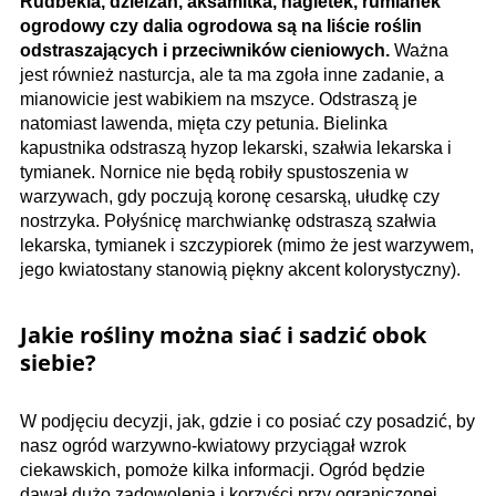
Rudbekia, dzielżan, aksamitka, nagietek, rumianek
ogrodowy czy dalia ogrodowa są na liście roślin
odstraszających i przeciwników cieniowych.
Ważna
jest również nasturcja, ale ta ma zgoła inne zadanie, a
mianowicie jest wabikiem na mszyce. Odstraszą je
natomiast lawenda, mięta czy petunia. Bielinka
kapustnika odstraszą hyzop lekarski, szałwia lekarska i
tymianek. Nornice nie będą robiły spustoszenia w
warzywach, gdy poczują koronę cesarską, ułudkę czy
nostrzyka. Połyśnicę marchwiankę odstraszą szałwia
lekarska, tymianek i szczypiorek (mimo że jest warzywem,
jego kwiatostany stanowią piękny akcent kolorystyczny).
Jakie rośliny można siać i sadzić obok
siebie?
W podjęciu decyzji, jak, gdzie i co posiać czy posadzić, by
nasz ogród warzywno-kwiatowy przyciągał wzrok
ciekawskich, pomoże kilka informacji. Ogród będzie
dawał dużo zadowolenia i korzyści przy ograniczonej