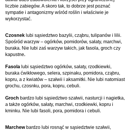
liczbie zabiegów. A skoro tak, to dobrze jest poznać
sympatie i antagonizmy wśród roś­lin i właściwie je
wykorzystać.
Czosnek
lubi sąsiedztwo bazylii, cząbru, tulipanów i lilii.
Spośród warzyw – ogórków, pomidorów, sałaty, marchwi,
buraka. Nie lubi zaś warzyw takich, jak fasola, groch czy
kapustne
.
Fasola
lubi sąsiedztwo ogórków, sałaty, rzodkiewki,
buraka ćwikłowego, selera, szpinaku, pomidora, cząbru,
kopru, a z kwiatów – szałwii i aksamitki. Nie lubi natomiast
grochu, czosnku, pora, kopru, cebuli.
Groch
bardzo lubi sąsiedztwo szałwii, nasturcji i nagietka,
a także ogórków, sałaty, marchwi, rzodkiewki, kopru i
kminku. Nie lubi fasoli, pora, pomidora i cebuli.
Marchew
bardzo lubi rosnąć w sąsiedztwie szałwii,