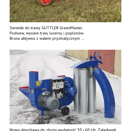
Siewniki do trawy GUTTLER GreenMaster.
Podsiew, wysiew traw, lucerny i poplonów.
Brona aktywna z wałem pryzmatycznym
Guttlera. Bezpośredni importer www.karchex.eu
Tel. 606 211 056, 507 158 699.
Nowa dmuchawa do zboża wydajność 30 i 60 t/h. Załadunek