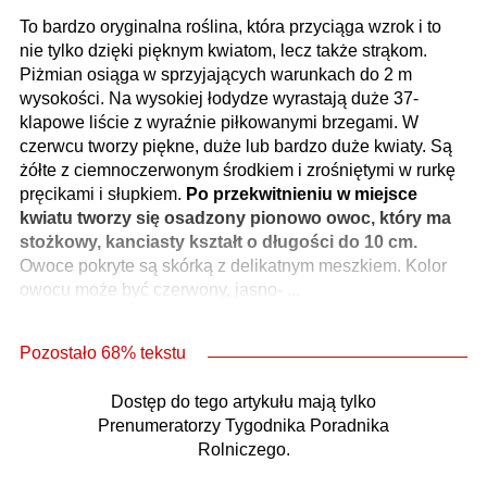
To bardzo oryginalna roślina, która przyciąga wzrok i to
nie tylko dzięki pięknym kwiatom, lecz także strąkom.
Piżmian osiąga w sprzyjających warunkach do 2 m
wysokości. Na wysokiej łodydze wyrastają duże 37-
klapowe liście z wyraźnie piłkowanymi brzegami. W
czerwcu tworzy piękne, duże lub bardzo duże kwiaty. Są
żółte z ciemnoczerwonym środkiem i zrośniętymi w rurkę
pręcikami i słupkiem.
Po przekwitnieniu w miejsce
kwiatu tworzy się osadzony pionowo owoc, który ma
stożkowy, kanciasty kształt o długości do 10 cm.
Owoce pokryte są skórką z delikatnym meszkiem. Kolor
owocu może być czerwony, jasno- ...
Pozostało 68% tekstu
Dostęp do tego artykułu mają tylko
Prenumeratorzy Tygodnika Poradnika
Rolniczego.