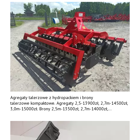
Ceny od 69 000 zł netto wraz z osprzętem.
Tel: 509-365-675. www.kmm.info.pl
Agregaty talerzowe z hydropackiem i brony
talerzowe kompaktowe. Agregaty 2,5-13900zł, 2,7m-14500zł,
3,0m-15000zł. Brony 2,5m-13500zł, 2,7m-14000zł,
3,0m-14800zł. Tel. 500 800 106, www.agrieko.pl