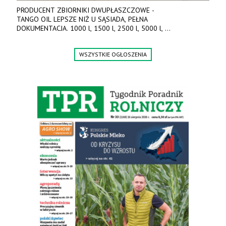
PRODUCENT ZBIORNIKI DWUPŁASZCZOWE -
TANGO OIL LEPSZE NIŻ U SĄSIADA, PEŁNA
DOKUMENTACJA. 1000 l, 1500 l, 2500 l, 5000 l,
produkt polski. Dobra cena, szybkie terminy realizacji. Tel. 536
842 737, www.tango-oil.pl
WSZYSTKIE OGŁOSZENIA