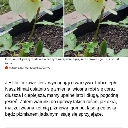
Piżmian jest pysznym, ale mało znanym warzywem. Egipcjanie uprawiali go już 3 tys. lat
temu
Małgorzata Wyrzykowska/Canva
Jest to ciekawe, lecz wymagające warzywo. Lubi ciepło.
Nasz klimat ostatnio się zmienia: wiosna robi się coraz
dłuższa i cieplejsza, mamy upalne lato i długą, pogodną
jesień. Zatem warunki do uprawy takich roślin, jak okra,
inaczej zwana ketmią piżmową, gombo, fasolą egipską
bądź piżmianem jadalnym, stają się sprzyjające.