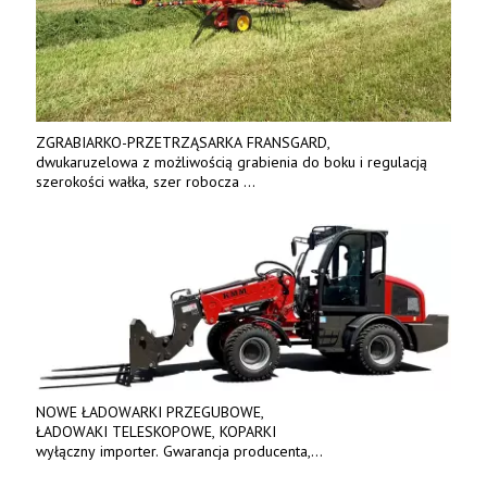
ZGRABIARKO-PRZETRZĄSARKA FRANSGARD,
dwukaruzelowa z możliwością grabienia do boku i regulacją
szerokości wałka, szer robocza
do 6 m. Mocna konstrukcja. Karchex.
Tel. 606 211 056, 507 158 699.
NOWE ŁADOWARKI PRZEGUBOWE,
ŁADOWAKI TELESKOPOWE, KOPARKI
wyłączny importer. Gwarancja producenta,
bogate wyposażenie, prosta konstrukcja.