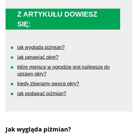
Z ARTYKUŁU DOWIESZ
SIĘ:
jak wygląda piżmian?
jak uprawiać okrę?
które miejsce w ogrodzie jest najlepsze do
uprawy okry?
kiedy zbieramy owoce okry?
jak podawać piżmian?
Jak wygląda piżmian?