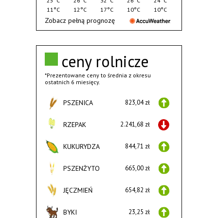
25°C
26°C
32°C
26°C
24°C
11°C
12°C
17°C
10°C
10°C
Zobacz pełną prognozę
ceny rolnicze
*Prezentowane ceny to średnia z okresu
ostatnich 6 miesięcy.
PSZENICA
823,04 zł
RZEPAK
2.241,68 zł
KUKURYDZA
844,71 zł
PSZENŻYTO
665,00 zł
JĘCZMIEŃ
654,82 zł
BYKI
23,25 zł