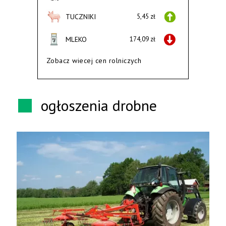
TUCZNIKI
5,45 zł
MLEKO
174,09 zł
Zobacz wiecej cen rolniczych
ogłoszenia drobne