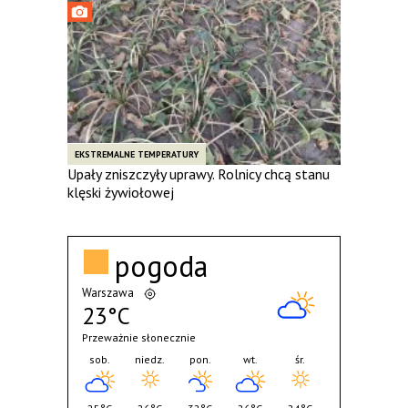
EKSTREMALNE TEMPERATURY
Upały zniszczyły uprawy. Rolnicy chcą stanu
klęski żywiołowej
pogoda
Warszawa
23°C
Przeważnie słonecznie
sob.
niedz.
pon.
wt.
śr.