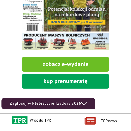
zobacz e-wydanie
kup prenumeratę
Zagłosuj w Plebiscycie Izydory 2026
Wróć do TPR
TOP news
Kontakt i regulaminy
Przydatne linki