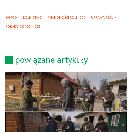
OGRÓD
ROLNICTWO
WIADOMOŚCI ROLNICZE
UPRAWA ROŚLIN
PORADY OGRODNICZE
powiązane artykuły