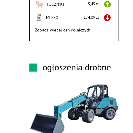
TUCZNIKI
5,45 zł
MLEKO
174,09 zł
Zobacz wiecej cen rolniczych
ogłoszenia drobne