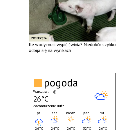
ZWIERZĘTA
Ile wody musi wypić świnia? Niedobór szybko
odbija się na wynikach
pogoda
Warszawa
26°C
Zachmurzenie duże
pt.
sob.
niedz.
pon.
wt.
26°C
24°C
26°C
32°C
26°C