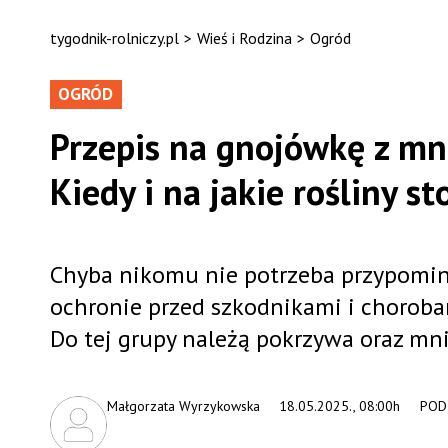
tygodnik-rolniczy.pl
>
Wieś i Rodzina
>
Ogród
OGRÓD
Przepis na gnojówkę z mni
Kiedy i na jakie rośliny s
Chyba nikomu nie potrzeba przypomina
ochronie przed szkodnikami i chorobam
Do tej grupy należą pokrzywa oraz mni
Małgorzata Wyrzykowska
18.05.2025., 08:00h
PODZ