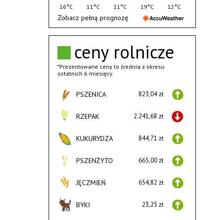
16°C
11°C
11°C
19°C
12°C
Zobacz pełną prognozę
ceny rolnicze
*Prezentowane ceny to średnia z okresu
ostatnich 6 miesięcy.
PSZENICA
823,04 zł
RZEPAK
2.241,68 zł
KUKURYDZA
844,71 zł
PSZENŻYTO
665,00 zł
JĘCZMIEŃ
654,82 zł
BYKI
23,25 zł