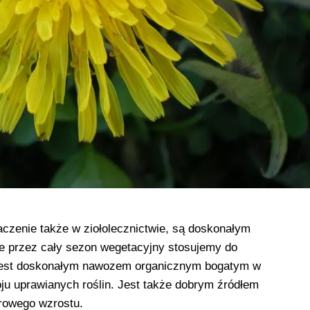
aczenie także w ziołolecznictwie, są doskonałym
re przez cały sezon wegetacyjny stosujemy do
 jest doskonałym nawozem organicznym bogatym w
ju uprawianych roś­lin. Jest także dobrym źródłem
drowego wzrostu.