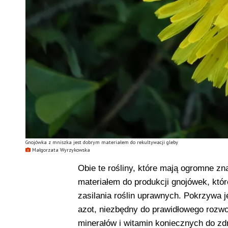
Gnojówka z mniszka jest dobrym materiałem do rekultywacji gleby
Małgorzata Wyrzykowska
Obie te rośliny, które mają ogromne zn
materiałem do produkcji gnojówek, któ
zasilania roślin uprawnych. Pokrzywa
azot, niezbędny do prawidłowego rozwo
minerałów i witamin koniecznych do z