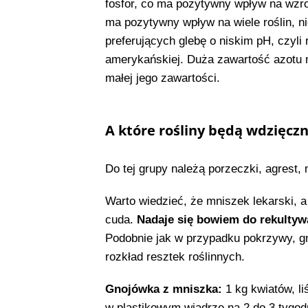
fosfor, co ma pozytywny wpływ na wzro
ma pozytywny wpływ na wiele roślin, ni
preferujących glebę o niskim pH, czyli 
amerykańskiej. Duża zawartość azotu mo
małej jego zawartości.
A które rośliny będą wdzięcz
Do tej grupy należą porzeczki, agrest,
Warto wiedzieć, że mniszek lekarski, 
cuda.
Nadaje się bowiem do rekultyw
Podobnie jak w przypadku pokrzywy, 
rozkład resztek roślinnych.
Gnojówka z mniszka:
1 kg kwiatów, li
w plastikowym wiadrze na 2 do 3 tygodn