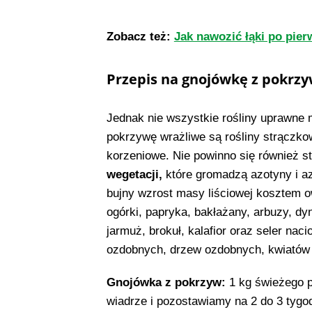
Zobacz też:
Jak nawozić łąki po pie
Przepis na gnojówkę z pokrz
Jednak nie wszystkie rośliny uprawne
pokrzywę wrażliwe są rośliny strączko
korzeniowe. Nie powinno się również 
wegetacji,
które gromadzą azotyny i a
bujny wzrost masy liściowej kosztem o
ogórki, papryka, bakłażany, arbuzy, dyn
jarmuż, brokuł, kalafior oraz seler nac
ozdobnych, drzew ozdobnych, kwiatów
Gnojówka z pokrzyw:
1 kg świeżego p
wiadrze i pozostawiamy na 2 do 3 tygod