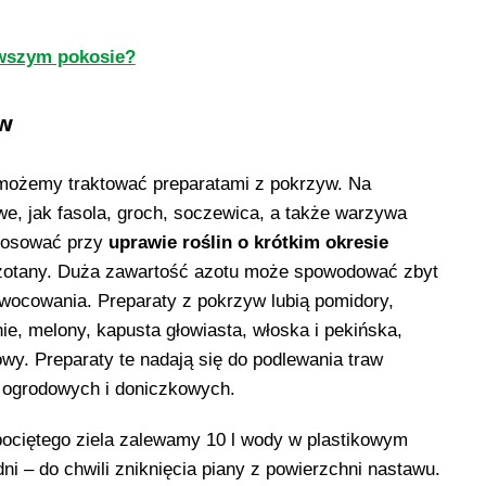
rwszym pokosie?
yw
 możemy traktować preparatami z pokrzyw. Na
we, jak fasola, groch, soczewica, a także warzywa
stosować przy
uprawie roślin o krótkim okresie
zotany. Duża zawartość azotu może spowodować zbyt
wocowania. Preparaty z pokrzyw lubią pomidory,
ie, melony, kapusta głowiasta, włoska i pekińska,
iowy. Preparaty te nadają się do podlewania traw
 ogrodowych i doniczkowych.
ociętego ziela zalewamy 10 l wody w plastikowym
ni – do chwili zniknięcia piany z powierzchni nastawu.