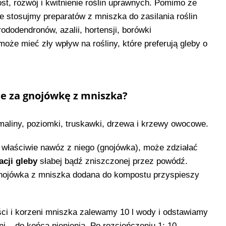
st, rozwój i kwitnienie roślin uprawnych. Pomimo że
e stosujmy preparatów z mniszka do zasilania roślin
rododendronów, azalii, hortensji, borówki
że mieć zły wpływ na rośliny, które preferują gleby o
ne za gnojówkę z mniszka?
 maliny, poziomki, truskawki, drzewa i krzewy owocowe.
a właściwie nawóz z niego (gnojówka), może zdziałać
acji gleby
słabej bądź zniszczonej przez powódź.
gnojówka z mniszka dodana do kompostu przyspieszy
ści i korzeni mniszka zalewamy 10 l wody i odstawiamy
i – do końca pienienia. Po rozcieńczeniu 1: 10