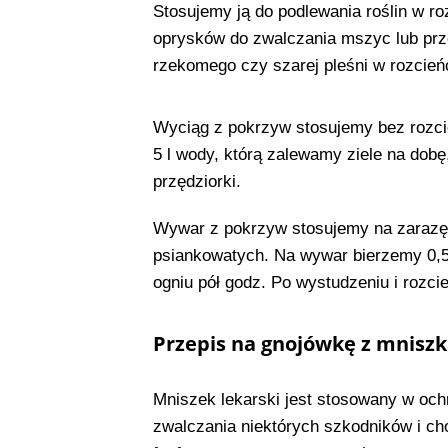
Stosujemy ją do podlewania roś­lin w r
oprysków do zwalczania mszyc lub prz
rzekomego czy szarej pleśni w rozcieńc
Wyciąg z pokrzyw stosujemy bez rozcie
5 l wody, którą zalewamy ziele na do
przędziorki.
Wywar z pokrzyw stosujemy na zarazę 
psiankowatych. Na wywar bierzemy 0,5
ogniu pół godz. Po wystudzeniu i rozcie
Przepis na gnojówkę z mniszk
Mniszek lekarski jest stosowany w ochr
zwalczania niektórych szkodników i ch