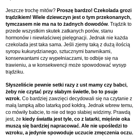
Jeszcze trochę mitów?
Proszę bardzo! Czekolada grozi
trądzikiem! Wiele dziewczyn jest o tym przekonanych,
tymczasem nie ma na to żadnych dowodów
. Trądzik to
przede wszystkim skutek zatkanych porów, stanu
hormonów i niewłaściwej pielęgnacji. Jednak nie każda
czekolada jest taka sama. Jeśli zjemy taką z dużą ilością
syropu kukurydzianego, sztucznymi barwnikami,
konserwantami czy wypełniaczami, to odbije się na
trawieniu, a w konsekwencji może spowodować wysyp
trądziku.
Słyszeliście pewnie setki razy z ust mamy czy babci,
żeby nie czytać przy słabym świetle, bo to psuje
wzrok.
Co bardziej zawzięci decydowali się na czytanie z
małą lampką albo latarką pod kołdrą. Jednak wbrew temu,
co mówiły babcie, to nie od tego słabiej widzimy. Prawdą
jest, że
kiedy światła jest tyle, co z latarki, mięśnie oka
muszą się bardziej napracować. Ale nie upośledzi to
wzroku, a jedynie spowoduje uczucie zmęczenia oczu.