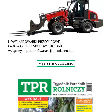
NOWE ŁADOWARKI PRZEGUBOWE,
ŁADOWAKI TELESKOPOWE, KOPARKI
wyłączny importer. Gwarancja producenta,
bogate wyposażenie, prosta konstrukcja.
Ceny od 69 000 zł netto wraz z osprzętem.
WSZYSTKIE OGŁOSZENIA
Tel: 509-365-675. www.kmm.info.pl