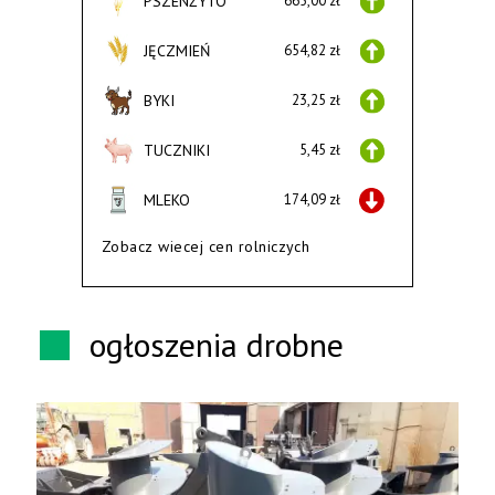
PSZENŻYTO
665,00 zł
JĘCZMIEŃ
654,82 zł
BYKI
23,25 zł
TUCZNIKI
5,45 zł
MLEKO
174,09 zł
Zobacz wiecej cen rolniczych
ogłoszenia drobne