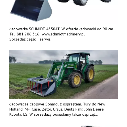
Ładowarka SCHMIDT 4350AT. W ofercie ładowarki od 90 cm.
Tel. 881 206 316; www.schmidtmachinery.pl
Sprzedaż części i serwis.
Ładowacze czołowe Sonarol z osprzętem. Tury do New
Holland, MF, Case, Zetor, Ursus, Deutz Fahr, John Deere,
Kubota, LS. W sprzedaży posiadamy także osprzęt
w promocyjnych cenach. Tel. 500 600 106. www.specagro.pl