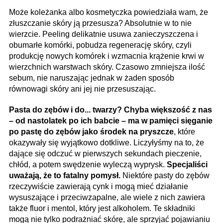
Może koleżanka albo kosmetyczka powiedziała wam, że
złuszczanie skóry ją przesusza? Absolutnie w to nie
wierzcie. Peeling delikatnie usuwa zanieczyszczena i
obumarłe komórki, pobudza regenerację skóry, czyli
produkcję nowych komórek i wzmacnia krążenie krwi w
wierzchnich warstwach skóry. Czasowo zmniejsza ilość
sebum, nie naruszając jednak w żaden sposób
równowagi skóry ani jej nie przesuszając.
Pasta do zębów i do... twarzy? Chyba większość z nas
– od nastolatek po ich babcie – ma w pamięci sięganie
po pastę do zębów jako środek na pryszcze
, które
okazywały się wyjątkowo dotkliwe. Liczyłyśmy na to, że
dające się odczuć w pierwszych sekundach pieczenie,
chłód, a potem swędzenie wyleczą wyprysk.
Specjaliści
uważają, że to fatalny pomysł.
Niektóre pasty do zębów
rzeczywiście zawierają cynk i mogą mieć działanie
wysuszające i przeciwzapalne, ale wiele z nich zawiera
także fluor i mentol, który jest alkoholem. Te składniki
mogą nie tylko podrażniać skórę, ale sprzyjać pojawianiu