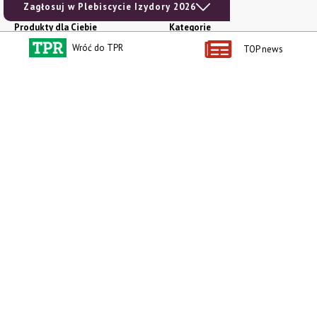
Zagłosuj w Plebiscycie Izydory 2026
Produkty dla Ciebie
Kategorie
Zamów prenumeratę TPR
Wiadomości
Wróć do TPR
TOP news
Kup Tygodnik
Rynki
Album 40 lat na biegu.
Pieniądze
Niezawodne maszyny polskiej
Prawo
wsi
Uprawa
Publikacja Wapnowanie to
konieczność
Maszyny
Publikacja Vademecum
Mleko
nawożenia dolistnego
Zwierzęta
Atlas chorób fizjologicznych
INFOCAP
Koszulka męska NOWOŚĆ
Ceny rolnicze
Bluza damska NOWOŚĆ
Prenumerata
Książka dla dzieci Jak to się kręci?
e-wydania
Technika dla najmłodszych
Ogłoszenia
social media