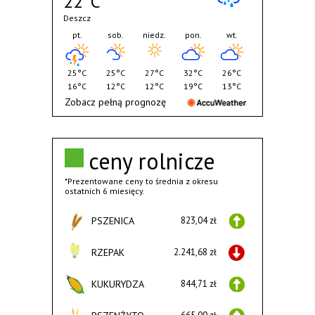
22°C
Deszcz
pt.
sob.
niedz.
pon.
wt.
25°C
25°C
27°C
32°C
26°C
16°C
12°C
12°C
19°C
13°C
Zobacz pełną prognozę
ceny rolnicze
*Prezentowane ceny to średnia z okresu
ostatnich 6 miesięcy.
PSZENICA
823,04 zł
RZEPAK
2.241,68 zł
KUKURYDZA
844,71 zł