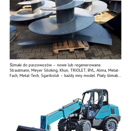
Ślimaki do paszowozów – nowe lub regenerowane.
Strautmann, Meyer Siloking, Khun, TRIOLET, BVL, Alima, Metal-
Fach, Metal-Tech, Sgariboldi – każdy inny model. Płaty ślimaka
wykonane z blachy o podwyższonej wytrzymałości na ścieranie
– 15 lub 18 mm. Możliwa wymiana i dowóz na miejsce – cała
Polska. Tel. 609 144 596.