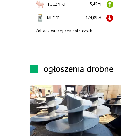
TUCZNIKI
5,45 zł
MLEKO
174,09 zł
Zobacz wiecej cen rolniczych
ogłoszenia drobne