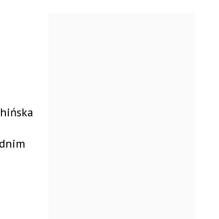
chińska
ednim