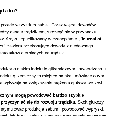
ądziku?
 przede wszystkim nabiał. Coraz więcej dowodów
iędzy dietą a trądzikiem, szczególnie w przypadku
w. Artykuł opublikowany w czasopiśmie
„Journal of
cs”
zawiera przekonujące dowody z niedawnego
stolatków cierpiących na trądzik.
odukty o niskim indeksie glikemicznym i stwierdzono u
Indeks glikemiczny to miejsce na skali mówiące o tym,
e wpływają na zwiększenie stężenia glukozy we krwi.
micznym mogą powodować bardzo szybkie
 przyczyniać się do rozwoju trądziku.
Skok glukozy
 stymulować produkcję sebum i powodować wypryski.