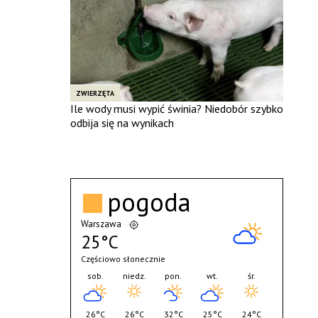
ZWIERZĘTA
Ile wody musi wypić świnia? Niedobór szybko
odbija się na wynikach
pogoda
Warszawa
25°C
Częściowo słonecznie
sob.
niedz.
pon.
wt.
śr.
26°C
26°C
32°C
25°C
24°C