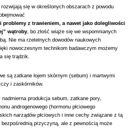
 rozwijają się w okreś­lonych obszarach z powodu
 obejmować
i problemy z trawieniem, a nawet jako dolegliwości
ej” wątroby
, bo złość wiąże się we wspomnianych
obą. Nie ma rzetelnych dowodów naukowych
 dzięki nowoczesnym technikom badawczym możemy
 się trądzik.
owe są zatkane łojem skórnym (sebum) i martwymi
czy i zaskórników.
 nadmierna produkcja sebum, zatkane pory,
ormonu androgenowego (hormonu płciowego
kich narządów płciowych i inne cechy związane z tą
ć bezpośrednią przyczyną, ale z pewnością może