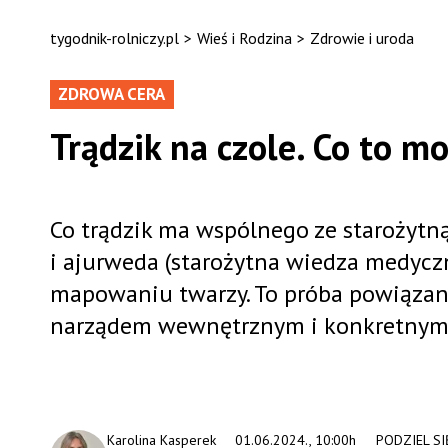
tygodnik-rolniczy.pl
>
Wieś i Rodzina
>
Zdrowie i uroda
ZDROWA CERA
Trądzik na czole. Co to m
Co trądzik ma wspólnego ze starożyt
i ajurweda (starożytna wiedza medycz
mapowaniu twarzy. To próba powiązan
narządem wewnętrznym i konkretnym
Karolina Kasperek
01.06.2024., 10:00h
PODZIEL SI