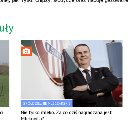
ej, jak frytki, chipsy, słodycze oraz napoje gazowane
uły
SPÓŁDZIELNIE MLECZARSKIE
ci
Nie tylko mleko. Za co dziś nagradzana jest
Mlekovita?