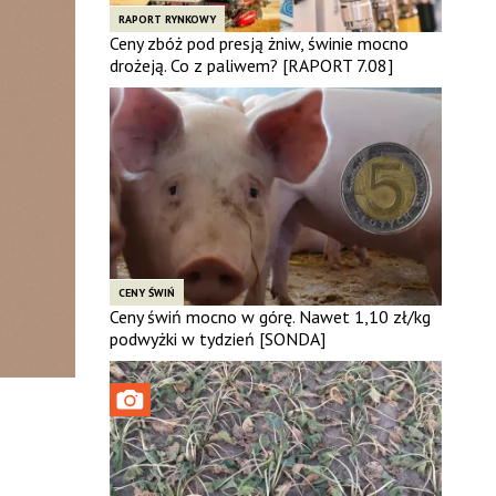
RAPORT RYNKOWY
Ceny zbóż pod presją żniw, świnie mocno
drożeją. Co z paliwem? [RAPORT 7.08]
CENY ŚWIŃ
Ceny świń mocno w górę. Nawet 1,10 zł/kg
podwyżki w tydzień [SONDA]