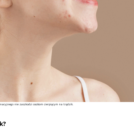
nacyjnego nie zaszkodzi osobom cierpiącym na trądzik.
ik?