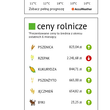
11°C
12°C
18°C
10°C
10°C
Zobacz pełną prognozę
ceny rolnicze
*Prezentowane ceny to średnia z okresu
ostatnich 6 miesięcy.
PSZENICA
823,04 zł
RZEPAK
2.241,68 zł
KUKURYDZA
844,71 zł
PSZENŻYTO
665,00 zł
JĘCZMIEŃ
654,82 zł
BYKI
23,25 zł