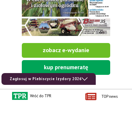
zobacz e-wydanie
kup prenumeratę
Zagłosuj w Plebiscycie Izydory 2026
Wróć do TPR
TOP news
Kontakt i regulaminy
Przydatne linki
Kontakt
Ceny rolnicze
Reklama
Newsletter rolniczy