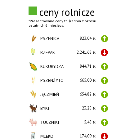
ceny rolnicze
*Prezentowane ceny to średnia z okresu
ostatnich 6 miesięcy.
PSZENICA
823,04 zł
RZEPAK
2.241,68 zł
KUKURYDZA
844,71 zł
PSZENŻYTO
665,00 zł
JĘCZMIEŃ
654,82 zł
BYKI
23,25 zł
TUCZNIKI
5,45 zł
MLEKO
174,09 zł