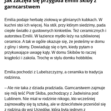
Jak zaczęła się przygoda Emilii Skiby z
garncarstwem
Emilia podaje herbatę ziołową w glinianych kubkach. W
kuchni stoi ich więcej. Na stół, przy którym siedzimy, pada
ciepłe światło z gustownych kinkietów. Też ceramicznych i
autorstwa Emilii. W łazience mydło leży na szkliwionej
ceramice. A tak w ogóle okazuje się, że jesteśmy w domu
z gliny i słomy. Dowiaduję się o tym, kiedy pytam o
przykuwające uwagę kąty. W domu Skibów to raczej
krągłości i zakola. Trochę w stylu domku hobbitów.
Emilia pochodzi z Lubel­szczyzny, a ceramika to tradycja
rodzinna.
– Ale nie taka z dziada pradziada. Garncarstwem zajmuje
się mój teść Piotr Skiba, pochodzący z Jadwisina pod
Lublinem. Nie miał w rodzinie nikogo, kto wcześniej
zajmowałby się tą sztuką, ale w dzieciństwie przeniósł się
z rodziną do wsi Urzędów, która była jednym z