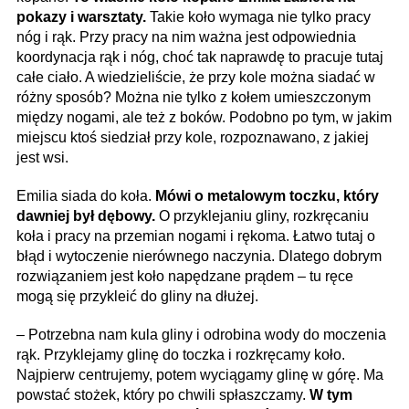
pokazy i warsztaty.
Takie koło wymaga nie tylko pracy
nóg i rąk. Przy pracy na nim ważna jest odpowiednia
koordynacja rąk i nóg, choć tak naprawdę to pracuje tutaj
całe ciało. A wiedzieliście, że przy kole można siadać w
różny sposób? Można nie tylko z kołem umieszczonym
między nogami, ale też z boków. Podobno po tym, w jakim
miejscu ktoś siedział przy kole, rozpoznawano, z jakiej
jest wsi.
Emilia siada do koła.
Mówi o metalowym toczku, który
dawniej był dębowy.
O przyklejaniu gliny, rozkręcaniu
koła i pracy na przemian nogami i rękoma. Łatwo tutaj o
błąd i wytoczenie nierównego naczynia. Dlatego dobrym
rozwiązaniem jest koło napędzane prądem – tu ręce
mogą się przykleić do gliny na dłużej.
– Potrzebna nam kula gliny i odrobina wody do moczenia
rąk. Przyklejamy glinę do toczka i rozkręcamy koło.
Najpierw centrujemy, potem wyciągamy glinę w górę. Ma
powstać stożek, który po chwili spłaszczamy.
W tym