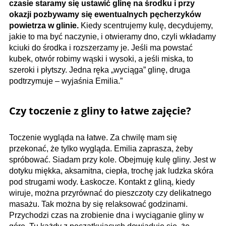
czasie staramy się ustawić glinę na środku i przy
okazji pozbywamy się ewentualnych pęcherzyków
powietrza w glinie.
Kiedy scentrujemy kulę, decydujemy,
jakie to ma być naczynie, i otwieramy dno, czyli wkładamy
kciuki do środka i rozszerzamy je. Jeśli ma powstać
kubek, otwór robimy wąski i wysoki, a jeśli miska, to
szeroki i płytszy. Jedna ręka „wyciąga” glinę, druga
podtrzymuje – wyjaśnia Emilia.”
Czy toczenie z gliny to łatwe zajęcie?
Toczenie wygląda na łatwe. Za chwilę mam się
przekonać, że tylko wygląda. Emilia zaprasza, żeby
spróbować. Siadam przy kole. Obejmuję kulę gliny. Jest w
dotyku miękka, aksamitna, ciepła, trochę jak ludzka skóra
pod strugami wody. Łaskocze. Kontakt z gliną, kiedy
wiruje, można przyrównać do pieszczoty czy delikatnego
masażu. Tak można by się relaksować godzinami.
Przychodzi czas na zrobienie dna i wyciąganie gliny w