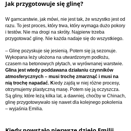
Jak przygotowuje się glinę?
W garncarstwie, jak mówi, nie jest tak, że wszystko jest od
razu. To jest proces, który trwa, który wymaga dużo pokory
i testów. Nie ma drogi na skróty. Najpierw trzeba
przygotować glinę. Nie każda nadaje się do wszystkiego.
– Glinę pozyskuje się jesienią. Potem się ją sezonuje.
Wykopana leży ułożona na utwardzonym podłożu,
czasem na betonowych płytach, w wyrównanej warstwie.
Glina jest wtedy poddawana działaniu czynników
atmosferycznych – musi trochę zmarznąć i musi na
nią trochę napadać. K
iedy zajdą w niej różne procesy,
otrzymujemy plastyczną masę. Potem się ją oczyszcza.
Są gliny, które leżą kilka lat, a dawniej, choćby w Chinach,
glinę przygotowywało się nawet dla kolejnego pokolenia
– wyjaśnia Emilia.
Kiedy powstało pierwsze dzieło Emilii