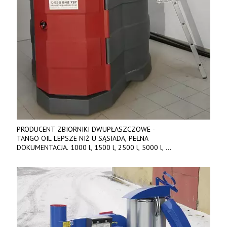
PRODUCENT ZBIORNIKI DWUPŁASZCZOWE -
TANGO OIL LEPSZE NIŻ U SĄSIADA, PEŁNA
DOKUMENTACJA. 1000 l, 1500 l, 2500 l, 5000 l,
produkt polski. Dobra cena, szybkie terminy realizacji. Tel. 536
842 737, www.tango-oil.pl