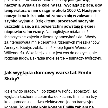
naczynia wypala się kolejny raz i wyciąga z pieca, gdy
temperatura w nim osiągnie około 1000°C. Następnie
naczynie na kilka sekund zanurza się w zakwasie i
szybko wyjmuje. Dzięki temu procesowi naczynie
uszczelnia się, a na powierzchni powstają piękne i
niepowtarzalne wzory.
Na anglistyce miałam też
fantastyczne zajęcia z literatury amerykańskiej. Wtedy
zainteresowała mnie ceramika rdzennych mieszkańców
Ameryki. Kiedyś zobiłam też kopię figurki Wenus z
Willendorfu. W każdej z kultur jest coś do odkrycia, ale
rodzima ludowa skradła moje serce – tłumaczy twórczyni.
Jak wygląda domowy warsztat Emilii
Skiby?
Idziemy do pracowni, bo trzeba w końcu zobaczyć, jak
wygląda kuchenna ceramika od kuchni. Emilia ma trzy
koła garncarskie – dwa elektryczne, jedno tradycyjne,
kopane.
To właśnie koło kopane Emilia zabiera na