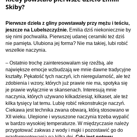
Skiby?
Pierwsze dzieła z gliny powstawały przy mężu i teściu,
jeszcze na Lubelszczyźnie.
Emilia dziś niekoniecznie by
się nimi pochwaliła. Pierwszej udanej ceramiki też dziś
nie pamięta. Ulubiona jej forma? Nie ma takiej, lubi robić
wszelkie naczynia.
– Ostatnio trochę zainteresowałam się rzeźbą, ale
największe emocje wzbudzają we mnie dawne tradycyjne
kształty. Pękatość tych naczyń, ich nieregularność, ale też
zdobienia i wzory, których już prawie nie ma, spotyka się
je prawie wyłącznie w skansenach. Interesują mnie
naczynia, których używano kilka­dziesiąt, kilkaset, ale też
kilka tysięcy lat temu. Lubię robić rekonstrukcje naczyń.
Ciekawa jest technika zwana obwarą, którą stosowano w
XII wieku. Ulepione i wysuszone naczynia trzeba wypalić
w bardzo wysokiej temperaturze. W międzyczasie należy
przygotować zakwas z wody i mąki i pozostawić go do
przefermentowania na kilka dni.
Gdy jest gotowy,