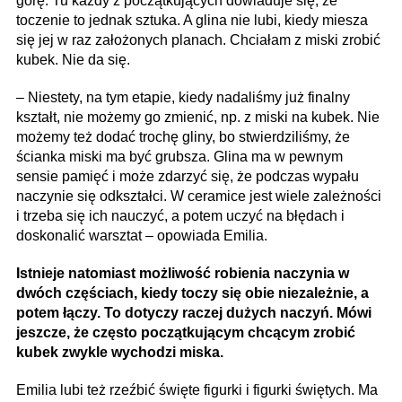
górę. Tu każdy z początkujących dowiaduje się, że
toczenie to jednak sztuka. A glina nie lubi, kiedy miesza
się jej w raz założonych planach. Chciałam z miski zrobić
kubek. Nie da się.
– Niestety, na tym etapie, kiedy nadaliśmy już finalny
kształt, nie możemy go zmienić, np. z miski na kubek. Nie
możemy też dodać trochę gliny, bo stwierdziliśmy, że
ścianka miski ma być grubsza. Glina ma w pewnym
sensie pamięć i może zdarzyć się, że podczas wypału
naczynie się odkształci. W ceramice jest wiele zależności
i trzeba się ich nauczyć, a potem uczyć na błędach i
doskonalić warsztat – opowiada Emilia.
Istnieje natomiast możliwość robienia naczynia w
dwóch częściach, kiedy toczy się obie niezależnie, a
potem łączy. To dotyczy raczej dużych naczyń. Mówi
jeszcze, że często początkującym chcącym zrobić
kubek zwykle wychodzi miska.
Emilia lubi też rzeźbić święte figurki i figurki świętych. Ma