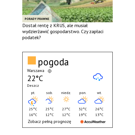
PORADY PRAWNE
Dostał rentę z KRUS, ale musiał
wydzierżawić gospodarstwo. Czy zapłaci
podatek?
pogoda
Warszawa
22°C
Deszcz
pt.
sob.
niedz.
pon.
wt.
25°C
25°C
27°C
32°C
26°C
16°C
12°C
12°C
19°C
13°C
Zobacz pełną prognozę