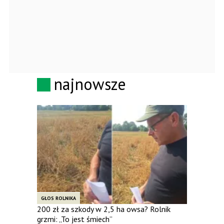
najnowsze
GŁOS ROLNIKA
200 zł za szkody w 2,5 ha owsa? Rolnik
grzmi: „To jest śmiech”