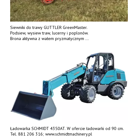
Siewniki do trawy GUTTLER GreenMaster.
Podsiew, wysiew traw, lucerny i poplonów.
Brona aktywna z wałem pryzmatycznym
Guttlera. Bezpośredni importer www.karchex.eu
Tel. 606 211 056, 507 158 699.
Ładowarka SCHMIDT 4350AT. W ofercie ładowarki od 90 cm.
Tel. 881 206 316; www.schmidtmachinery.pl