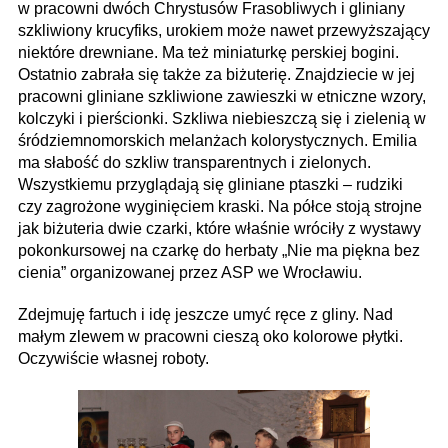
w pracowni dwóch Chrystusów Frasobliwych i gliniany
szkliwiony krucyfiks, urokiem może nawet przewyższający
niektóre drewniane. Ma też miniaturkę perskiej bogini.
Ostatnio zabrała się także za biżuterię. Znajdziecie w jej
pracowni gliniane szkliwione zawieszki w etniczne wzory,
kolczyki i pierścionki. Szkliwa niebieszczą się i zielenią w
śródziemno­morskich melanżach kolorystycznych. Emilia
ma słabość do szkliw transparentnych i zielonych.
Wszystkiemu przyglądają się gliniane ptaszki – rudziki
czy zagrożone wyginięciem kraski. Na półce stoją strojne
jak biżuteria dwie czarki, które właśnie wróciły z wystawy
pokonkursowej na czarkę do herbaty „Nie ma piękna bez
cienia” organizowanej przez ASP we Wrocławiu.
Zdejmuję fartuch i idę jeszcze umyć ręce z gliny. Nad
małym zlewem w pracowni cieszą oko kolorowe płytki.
Oczywiście własnej roboty.