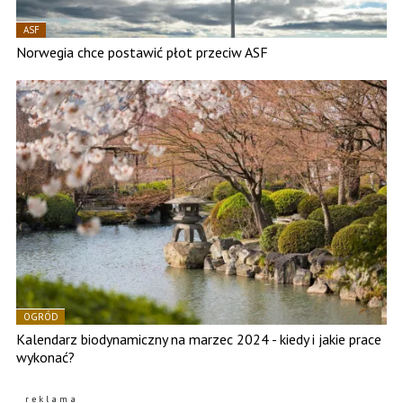
ASF
Norwegia chce postawić płot przeciw ASF
OGRÓD
Kalendarz biodynamiczny na marzec 2024 - kiedy i jakie prace
wykonać?