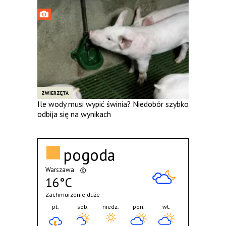
ZWIERZĘTA
Ile wody musi wypić świnia? Niedobór szybko
odbija się na wynikach
pogoda
Warszawa
16°C
Zachmurzenie duże
pt.
sob.
niedz.
pon.
wt.