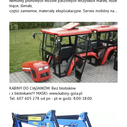
Remonty pionowych wozów paszowych wszystkich marek, noże
tnące, ślimaki,
części zamienne, materiały eksploatacyjne. Serwis mobilny na
terenie całej Polski.
Tel.: 61 285 38 61, 603 626 688.
KABINY DO CIĄGNIKÓW. Bez błotników
i z błotnikami!!! MASKI. www.kabiny-gola.pl
Tel. 607 605 278 od pn - pt w godz. 8:00-18:00.