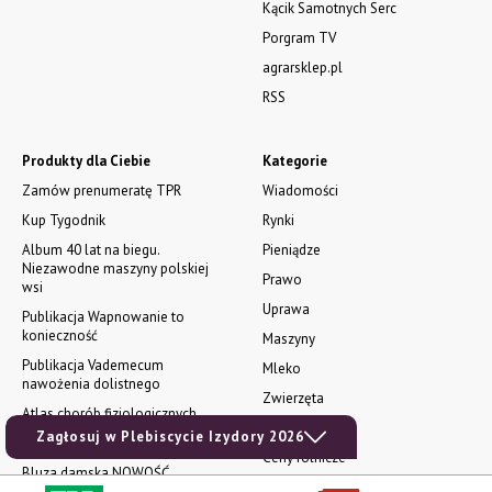
Kącik Samotnych Serc
Porgram TV
agrarsklep.pl
RSS
Produkty dla Ciebie
Kategorie
Zamów prenumeratę TPR
Wiadomości
Kup Tygodnik
Rynki
Album 40 lat na biegu.
Pieniądze
Niezawodne maszyny polskiej
Prawo
wsi
Uprawa
Publikacja Wapnowanie to
konieczność
Maszyny
Publikacja Vademecum
Mleko
nawożenia dolistnego
Zwierzęta
Atlas chorób fizjologicznych
INFOCAP
Zagłosuj w Plebiscycie Izydory 2026
Koszulka męska NOWOŚĆ
Ceny rolnicze
Bluza damska NOWOŚĆ
Prenumerata