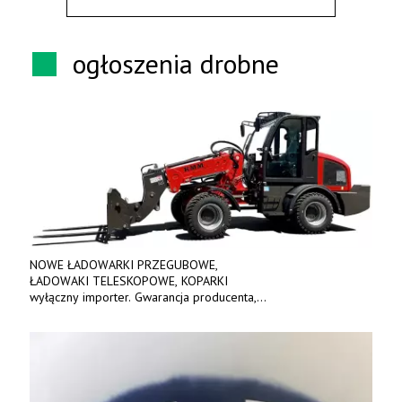
ogłoszenia drobne
NOWE ŁADOWARKI PRZEGUBOWE,
ŁADOWAKI TELESKOPOWE, KOPARKI
wyłączny importer. Gwarancja producenta,
bogate wyposażenie, prosta konstrukcja.
Ceny od 69 000 zł netto wraz z osprzętem.
Tel: 509-365-675. www.kmm.info.pl