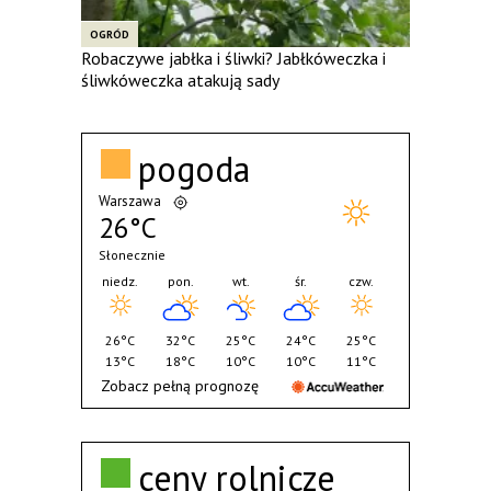
OGRÓD
Robaczywe jabłka i śliwki? Jabłkóweczka i
śliwkóweczka atakują sady
pogoda
Warszawa
26°C
Słonecznie
niedz.
pon.
wt.
śr.
czw.
26°C
32°C
25°C
24°C
25°C
13°C
18°C
10°C
10°C
11°C
Zobacz pełną prognozę
ceny rolnicze