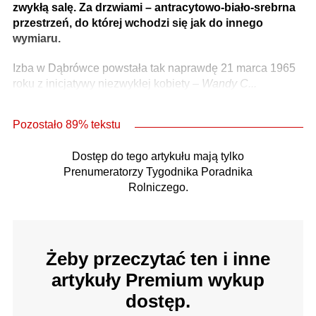
zwykłą salę. Za drzwiami – antracytowo-biało-srebrna
przestrzeń, do której wchodzi się jak do innego
wymiaru.
Izba w Dąbrówce powstała tak naprawdę 21 marca 1965
roku z inicjatywy niezwykłej kobiety –
Wandy C...
Pozostało 89% tekstu
Dostęp do tego artykułu mają tylko
Prenumeratorzy Tygodnika Poradnika
Rolniczego.
Żeby przeczytać ten i inne
artykuły Premium wykup
dostęp.