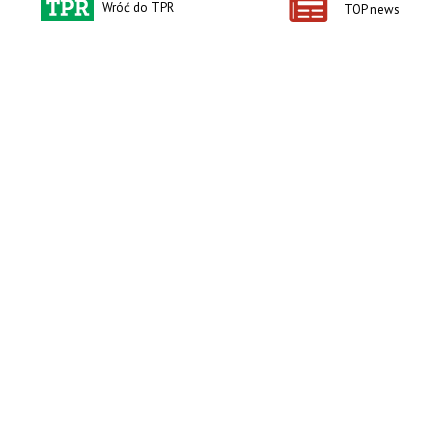
Wróć do TPR
TOP news
Książka dla dzieci Jak to się kręci?
e-wydania
Technika dla najmłodszych
Ogłoszenia
social media