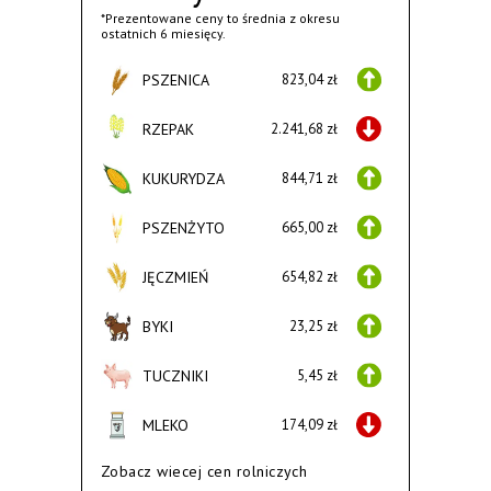
*Prezentowane ceny to średnia z okresu
ostatnich 6 miesięcy.
PSZENICA
823,04 zł
RZEPAK
2.241,68 zł
KUKURYDZA
844,71 zł
PSZENŻYTO
665,00 zł
JĘCZMIEŃ
654,82 zł
BYKI
23,25 zł
TUCZNIKI
5,45 zł
MLEKO
174,09 zł
Zobacz wiecej cen rolniczych