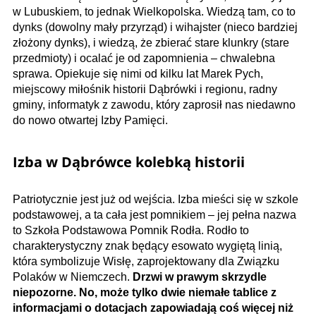
w Lubuskiem, to jednak Wielkopolska. Wiedzą tam, co to
dynks (dowolny mały przyrząd) i wihajster (nieco bardziej
złożony dynks), i wiedzą, że zbierać stare klunkry (stare
przedmioty) i ocalać je od zapomnienia – chwalebna
sprawa. Opiekuje się nimi od kilku lat Marek Pych,
miejscowy miłośnik historii Dąbrówki i regionu, radny
gminy, informatyk z zawodu, który zaprosił nas niedawno
do nowo otwartej Izby Pamięci.
Izba w Dąbrówce kolebką historii
Patriotycznie jest już od wejścia. Izba mieści się w szkole
podstawowej, a ta cała jest pomnikiem – jej pełna nazwa
to Szkoła Podstawowa Pomnik Rodła. Rodło to
charakterystyczny znak będący esowato wygiętą linią,
która symbolizuje Wisłę, zaprojektowany dla Związku
Polaków w Niemczech.
Drzwi w prawym skrzydle
niepozorne. No, może tylko dwie niemałe tablice z
informacjami o dotacjach zapowiadają coś więcej niż