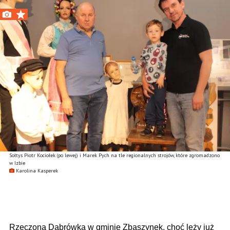
Sołtys Piotr Kociołek (po lewej) i Marek Pych na tle regionalnych strojów, które zgromadzono
w Izbie
Karolina Kasperek
Rzeczona Dąbrówka w gminie Zbąszynek, choć leży już