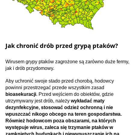
Jak chronić drób przed grypą ptaków?
Wirusem grypy ptaków zagrożone są zarówno duże fermy,
jak i drób przydomowy.
Aby uchronić swoje stado przed chorobą, hodowcy
powinni przestrzegać przede wszystkim zasad
bioasekuracji
. Przed wejściem do obiektów, gdzie
utrzymywany jest drób, należy
wykładać maty
dezynfekcyjne, stosować odzież ochronną i nie
wpuszczać nikogo obcego na teren gospodarstwa.
Również hodowcom poza obszarami, na których
występuje wirus, zaleca się trzymanie ptaków w
zamkniętych budynkach i niewypuszczanie ich na