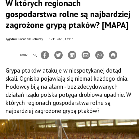
W których regionach
gospodarstwa rolne są najbardziej
zagrożone grypą ptaków? [MAPA]
Tygodnik Poradnik Rolniczy
17.11.2021., 13:11h
PODZIEL SIĘ
Grypa ptaków atakuje w niespotykanej dotąd
skali. Ogniska pojawiają się niemal każdego dnia.
Hodowcy biją na alarm - bez zdecydowanych
działań rządu polska potęga drobiowa upadnie. W
których regionach gospodarstwa rolne są
najbardziej zagrożone grypą ptaków?