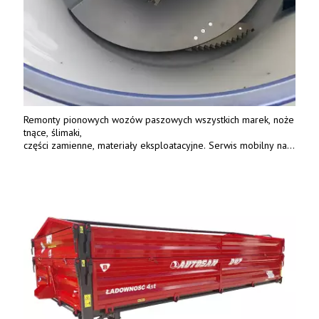
Remonty pionowych wozów paszowych wszystkich marek, noże
tnące, ślimaki,
części zamienne, materiały eksploatacyjne. Serwis mobilny na
terenie całej Polski.
Tel.: 61 285 38 61, 603 626 688.