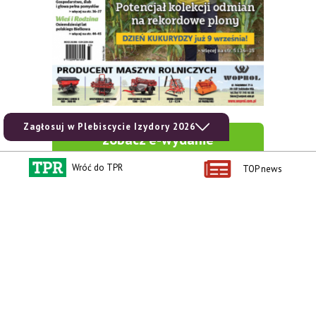
Zagłosuj w Plebiscycie Izydory 2026
zobacz e-wydanie
Wróć do TPR
TOP news
kup prenumeratę
Kontakt i regulaminy
Przydatne linki
Kontakt
Ceny rolnicze