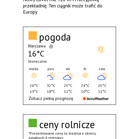
przekładnię. Ten ciągnik może trafić do
Europy
pogoda
Warszawa
16°C
Słonecznie
niedz.
pon.
wt.
śr.
czw.
26°C
32°C
25°C
24°C
25°C
13°C
18°C
11°C
10°C
11°C
Zobacz pełną prognozę
ceny rolnicze
*Prezentowane ceny to średnia z okresu
ostatnich 6 miesięcy.