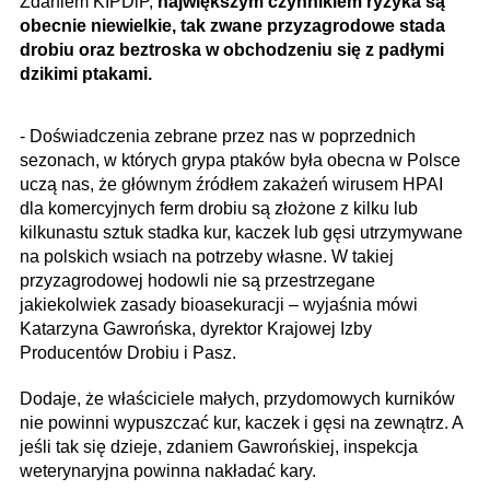
Zdaniem KIPDiP,
największym czynnikiem ryzyka są
obecnie niewielkie, tak zwane przyzagrodowe stada
drobiu oraz beztroska w obchodzeniu się z padłymi
dzikimi ptakami.
- Doświadczenia zebrane przez nas w poprzednich
sezonach, w których grypa ptaków była obecna w Polsce
uczą nas, że głównym źródłem zakażeń wirusem HPAI
dla komercyjnych ferm drobiu są złożone z kilku lub
kilkunastu sztuk stadka kur, kaczek lub gęsi utrzymywane
na polskich wsiach na potrzeby własne. W takiej
przyzagrodowej hodowli nie są przestrzegane
jakiekolwiek zasady bioasekuracji – wyjaśnia mówi
Katarzyna Gawrońska, dyrektor Krajowej Izby
Producentów Drobiu i Pasz.
Dodaje, że właściciele małych, przydomowych kurników
nie powinni wypuszczać kur, kaczek i gęsi na zewnątrz. A
jeśli tak się dzieje, zdaniem Gawrońskiej, inspekcja
weterynaryjna powinna nakładać kary.