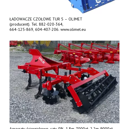
ŁADOWACZE CZOŁOWE TUR 5 – OLIMET
(producent). Tel. 882-020-364,
664-125-869, 604-407-206. www.olimet.eu
Agregaty ścierniskowe, raty 0%. 1,8m-7000zł, 2,2m-9000zł,