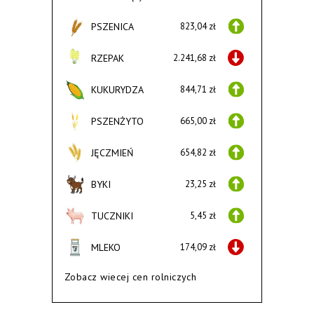
PSZENICA
823,04 zł
RZEPAK
2.241,68 zł
KUKURYDZA
844,71 zł
PSZENŻYTO
665,00 zł
JĘCZMIEŃ
654,82 zł
BYKI
23,25 zł
TUCZNIKI
5,45 zł
MLEKO
174,09 zł
Zobacz wiecej cen rolniczych