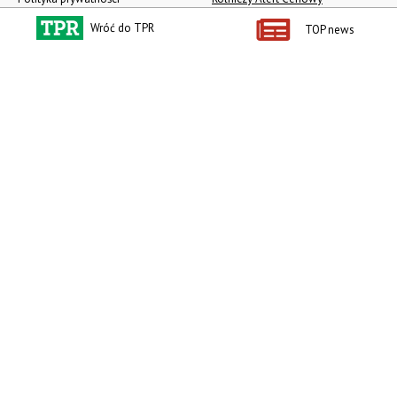
Regulamin
Pogoda
Wróć do TPR
TOP news
RODO
Ogłoszenia drobne
Konkursy TPR
e-Wydania TPR
Kącik Samotnych Serc
Porgram TV
agrarsklep.pl
RSS
Produkty dla Ciebie
Kategorie
Zamów prenumeratę TPR
Wiadomości
Kup Tygodnik
Rynki
Album 40 lat na biegu.
Pieniądze
Niezawodne maszyny polskiej
Prawo
wsi
Uprawa
Publikacja Wapnowanie to
konieczność
Maszyny