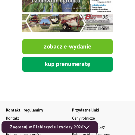
zobacz e-wydanie
kup prenumeratę
Kontakt i regulaminy
Przydatne linki
Kontakt
Ceny rolnicze
Reklama
Newsletter rolniczy
Zagłosuj w Plebiscycie Izydory 2026
Polityka prywatności
Rolniczy Alert Cenowy