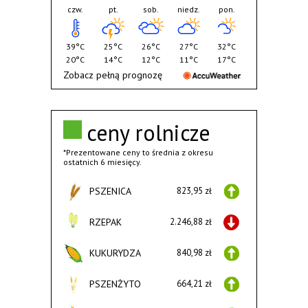
czw.
pt.
sob.
niedz.
pon.
39°C
25°C
26°C
27°C
32°C
20°C
14°C
12°C
11°C
17°C
Zobacz pełną prognozę
ceny rolnicze
*Prezentowane ceny to średnia z okresu
ostatnich 6 miesięcy.
PSZENICA
823,95 zł
RZEPAK
2.246,88 zł
KUKURYDZA
840,98 zł
PSZENŻYTO
664,21 zł