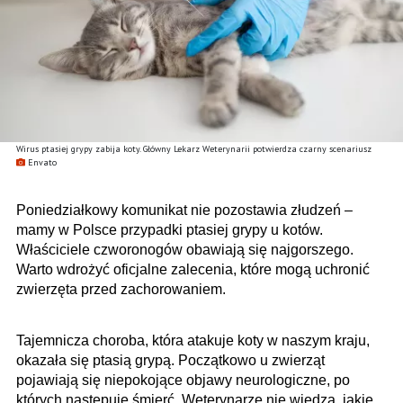
Wirus ptasiej grypy zabija koty. Główny Lekarz Weterynarii potwierdza czarny scenariusz
Envato
Poniedziałkowy komunikat nie pozostawia złudzeń –
mamy w Polsce przypadki ptasiej grypy u kotów.
Właściciele czworonogów obawiają się najgorszego.
Warto wdrożyć oficjalne zalecenia, które mogą uchronić
zwierzęta przed zachorowaniem.
Tajemnicza choroba, która atakuje koty w naszym kraju,
okazała się ptasią grypą. Początkowo u zwierząt
pojawiają się niepokojące objawy neurologiczne, po
których następuje śmierć. Weterynarze nie wiedzą, jakie