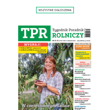
5m3 - 40m3. Cena od 32 tys. Wozy sprowadzone z Niemiec.
Jesteśmy także producentem nowych paszowozów AKSA, woj.
WSZYSTKIE OGŁOSZENIA
wielkopolskie, koło Konina. Kontakt: 607 405 691.