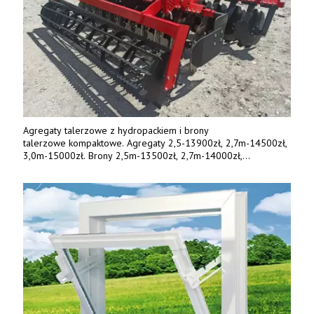
Agregaty talerzowe z hydropackiem i brony
talerzowe kompaktowe. Agregaty 2,5-13900zł, 2,7m-14500zł,
3,0m-15000zł. Brony 2,5m-13500zł, 2,7m-14000zł,
3,0m-14800zł. Tel. 500 800 106, www.agrieko.pl