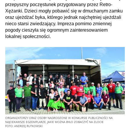
przepyszny poczęstunek przygotowany przez Retro-
Xężanki. Dzieci mogły pobawić się w dmuchanym zamku
oraz ujeżdżać byka, którego jednak najchętniej ujeżdżali
nieco starsi zwiedzający. Impreza pomimo zmiennej
pogody cieszyła się ogromnym zainteresowaniem
lokalnej społeczności.
ORGANIZATORZY ORAZ OSOBY NAGRODZONE W KONKURSIE PUBLICZNOŚCI NA
NAJCIEKAWSZE EGZEMPLARZE, JAKIE MOŻNA BYŁO ZOBACZYĆ NA ZLOCIE
FOTO:
ANDRZEJ RUTKOWSKI