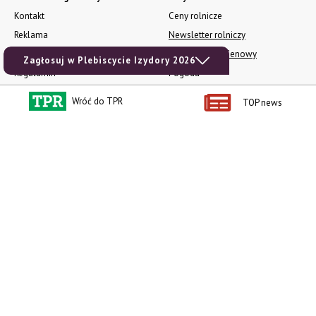
Kontakt
Ceny rolnicze
Reklama
Newsletter rolniczy
Polityka prywatności
Rolniczy Alert Cenowy
Zagłosuj w Plebiscycie Izydory 2026
Regulamin
Pogoda
RODO
Ogłoszenia drobne
Wróć do TPR
TOP news
Konkursy TPR
e-Wydania TPR
Kącik Samotnych Serc
Porgram TV
agrarsklep.pl
RSS
Produkty dla Ciebie
Kategorie
Zamów prenumeratę TPR
Wiadomości
Kup Tygodnik
Rynki
Album 40 lat na biegu.
Pieniądze