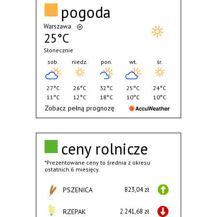
pogoda
Warszawa
25°C
Słonecznie
sob.
niedz.
pon.
wt.
śr.
27°C
26°C
32°C
25°C
24°C
11°C
12°C
18°C
10°C
10°C
Zobacz pełną prognozę
ceny rolnicze
*Prezentowane ceny to średnia z okresu
ostatnich 6 miesięcy.
PSZENICA
823,04 zł
RZEPAK
2.241,68 zł