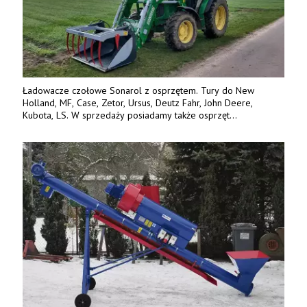
Ładowacze czołowe Sonarol z osprzętem. Tury do New
Holland, MF, Case, Zetor, Ursus, Deutz Fahr, John Deere,
Kubota, LS. W sprzedaży posiadamy także osprzęt
w promocyjnych cenach. Tel. 500 600 106. www.specagro.pl