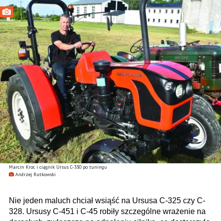
Marcin Kroc i ciągnik Ursus C-330 po tuningu
Andrzej Rutkowski
Nie jeden maluch chciał wsiąść na Ursusa C-325 czy C-
328. Ursusy C-451 i C-45 robiły szczególne wrażenie na