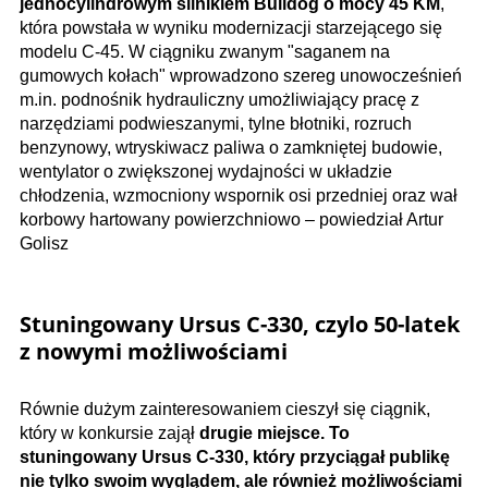
jednocylindrowym silnikiem Bulldog o mocy 45 KM
,
która powstała w wyniku modernizacji starzejącego się
modelu C-45. W ciągniku zwanym "saganem na
gumowych kołach" wprowadzono szereg unowocześnień
m.in. podnośnik hydrauliczny umożliwiający pracę z
narzędziami podwieszanymi, tylne błotniki, rozruch
benzynowy, wtryskiwacz paliwa o zamkniętej budowie,
wentylator o zwiększonej wydajności w układzie
chłodzenia, wzmocniony wspornik osi przedniej oraz wał
korbowy hartowany powierzchniowo – powiedział Artur
Golisz
Stuningowany Ursus C-330, czylo 50-latek
z nowymi możliwościami
Równie dużym zainteresowaniem cieszył się ciągnik,
który w konkursie zajął
drugie miejsce. To
stuningowany Ursus C-330, który przyciągał publikę
nie tylko swoim wyglądem, ale również możliwościami