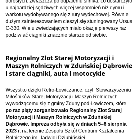
dorosłych, zwłaszcza po odpaleniu silnika, co dostarczyło
u najbardziej sędziwych więcej wspomnień niż dymu i
warkotu wydobywanego się z rury wydechowej. Równie
dużym zainteresowaniem cieszył się stuningowany Ursus
C-330. Wielu zwiedzających miało okazję pierwszy raz
podziwiać ciągniki znacznie starsze od siebie.
Regionalny Zlot Starej Motoryzacji i
Maszyn Rolniczych w Zduńskiej Dąbrowie
i stare ciągniki, auta i motocykle
Wszystko dzięki Retro-Łowiczance, czyli Stowarzyszeniu
Miłośników Starej Motoryzacji i Maszyn Rolniczych
wywodzącemu się z gminy Zduny pod Łowiczem, które
po raz piąty zorganizowało Regionalny Zlot Starej
Motoryzacji i Maszyn Rolniczych w Zduńskiej
Dąbrowie. Impreza odbyła się w dniach 5–6 sierpnia
2023 r.
na terenie Zespołu Szkół Centrum Kształcenia
Rolniczego im. Jadwigi Dziubińskiej.