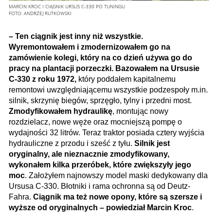
MARCIN KROC I CIĄGNIK URSUS C-330 PO TUNINGU
FOTO:
ANDRZEJ RUTKOWSKI
– Ten ciągnik jest inny niż wszystkie.
Wyremontowałem i zmodernizowałem go na
zamówienie kolegi, który na co dzień używa go do
pracy na plantacji porzeczki. Bazowałem na Ursusie
C-330 z roku 1972,
który poddałem kapitalnemu
remontowi uwzględniającemu wszystkie podzespoły m.in.
silnik, skrzynię biegów, sprzęgło, tylny i przedni most.
Zmodyfikowałem hydraulikę
, montując nowy
rozdzielacz, nowe węże oraz mocniejszą pompę o
wydajności 32 litrów. Teraz traktor posiada cztery wyjścia
hydrauliczne z przodu i sześć z tyłu.
Silnik jest
oryginalny, ale nieznacznie zmodyfikowany,
wykonałem kilka przeróbek, które zwiększyły jego
moc
. Założyłem najnowszy model maski dedykowany dla
Ursusa C-330. Błotniki i rama ochronna są od Deutz-
Fahra.
Ciągnik ma też nowe opony, które są szersze i
wyższe od oryginalnych – powiedział Marcin Kroc
.