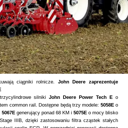
uwają ciągniki rolnicze.
John Deere zaprezentuje
E
rzycylindrowe silniki
John Deere Power Tech E
o
stem common rail. Dostępne będą trzy modele:
5058E
o
,
5067E
generujący ponad 68 KM i
5075E
o mocy blisko
age IIIB, dzięki zastosowaniu filtra cząstek stałych