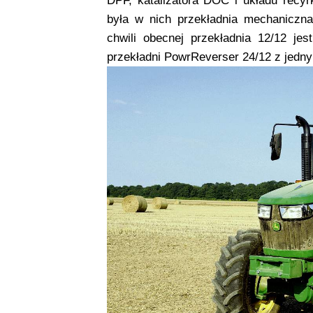
DPF, katalizatora DOC i układu recyr
była w nich przekładnia mechaniczna
chwili obecnej przekładnia 12/12 je
przekładni PowrReverser 24/12 z jedn