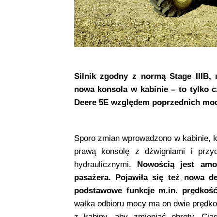
Silnik zgodny z normą Stage IIIB,
nowa konsola w kabinie – to tylko 
Deere 5E względem poprzednich mod
Sporo zmian wprowadzono w kabinie, 
prawą konsolę z dźwigniami i prz
hydraulicznymi.
Nowością jest amo
pasażera. Pojawiła się też nowa d
podstawowe funkcje m.in. prędkość
wałka odbioru mocy ma on dwie prędkośc
z kabiny, aby zmieniać obroty. Cią