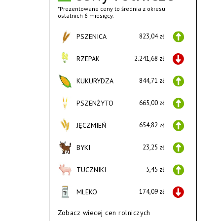
*Prezentowane ceny to średnia z okresu
ostatnich 6 miesięcy.
PSZENICA
823,04 zł
RZEPAK
2.241,68 zł
KUKURYDZA
844,71 zł
PSZENŻYTO
665,00 zł
JĘCZMIEŃ
654,82 zł
BYKI
23,25 zł
TUCZNIKI
5,45 zł
MLEKO
174,09 zł
Zobacz wiecej cen rolniczych