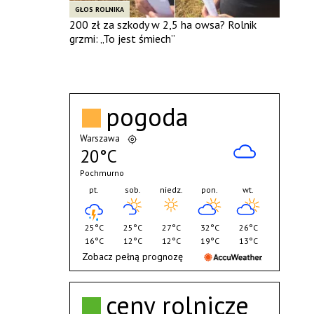
GŁOS ROLNIKA
200 zł za szkody w 2,5 ha owsa? Rolnik
grzmi: „To jest śmiech”
pogoda
Warszawa
20°C
Pochmurno
pt.
sob.
niedz.
pon.
wt.
25°C
25°C
27°C
32°C
26°C
16°C
12°C
12°C
19°C
13°C
Zobacz pełną prognozę
ceny rolnicze