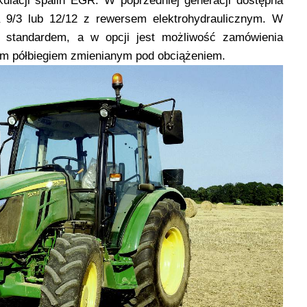
kulacji spalin EGR. W poprzedniej generacji dostępna
 9/3 lub 12/12 z rewersem elektrohydraulicznym. W
st standardem, a w opcji jest możliwość zamówienia
ym półbiegiem zmienianym pod obciążeniem.