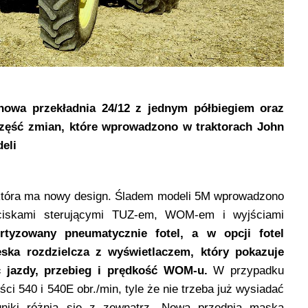
 nowa przekładnia 24/12 z jednym półbiegiem oraz
część zmian, które wprowadzono w traktorach John
eli
która ma nowy design. Śladem modeli 5M wprowadzono
yciskami sterującymi TUZ-em, WOM-em i wyjściami
rtyzowany pneumatycznie fotel, a w opcji fotel
eska rozdzielcza z wyświetlaczem, który pokazuje
 jazdy, przebieg i prędkość WOM-u.
W przypadku
i 540 i 540E obr./min, tyle że nie trzeba już wysiadać
gniki różnią się z zewnątrz. Nowa przednia maska