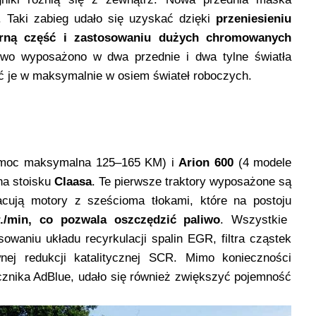
. Taki zabieg udało się uzyskać dzięki
przeniesieniu
górną część i zastosowaniu dużych chromowanych
wo wyposażono w dwa przednie i dwa tylne światła
ć je w maksymalnie w osiem świateł roboczych.
 moc maksymalna 125–165 KM) i
Arion 600
(4 modele
na stoisku
Claasa
. Te pierwsze traktory wyposażone są
racują motory z sześcioma tłokami, które na postoju
./min, co pozwala oszczędzić paliwo
. Wszystkie
sowaniu układu recyrkulacji spalin EGR, filtra cząstek
ej redukcji katalitycznej SCR. Mimo konieczności
cznika AdBlue, udało się również zwiększyć pojemność