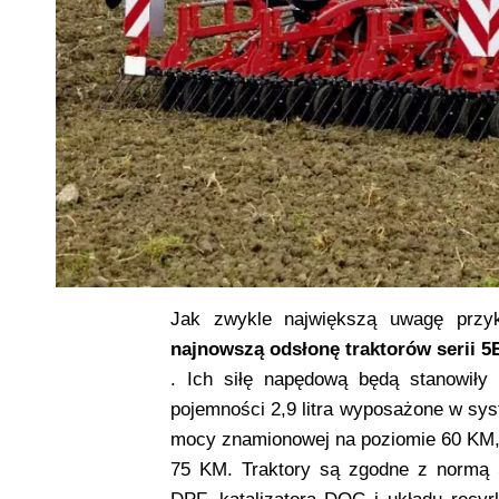
Jak zwykle największą uwagę przyk
najnowszą odsłonę traktorów serii 5
. Ich siłę napędową będą stanowiły t
pojemności 2,9 litra wyposażone w sy
mocy znamionowej na poziomie 60 KM
75 KM. Traktory są zgodne z normą St