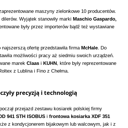
 zaprezentowane maszyny zielonkowe 10 producentów.
dilerów. Wyjątek stanowiły marki
Maschio Gaspardo,
zentowane były przez importerów bądź też wystawiane
 najszerszą ofertę przedstawiła firma
McHale
. Do
stawiła możliwości pracy aż siedmiu swoich urządzeń.
owane marek
Claas
i
KUHN
, które były reprezentowane
oltex z Lublina i Fino z Chełma.
czyły precyzją i technologią
czął przejazd zestawu kosiarek polskiej firmy
 KDD 941 STH ISOBUS
i
frontowa kosiarka XDF 351
także z kondycjonerem bijakowym lub walcowym, jak i z