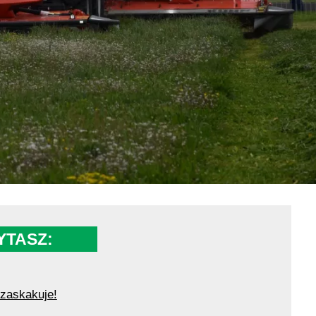
YTASZ:
zaskakuje!