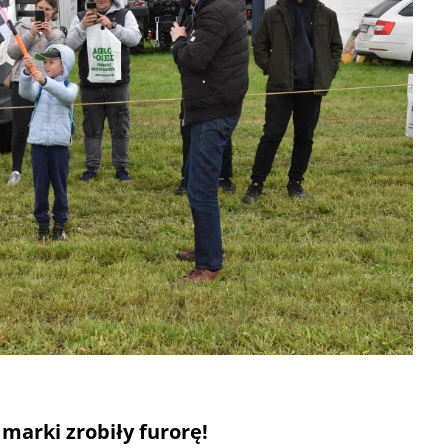
 marki zrobiły furorę!