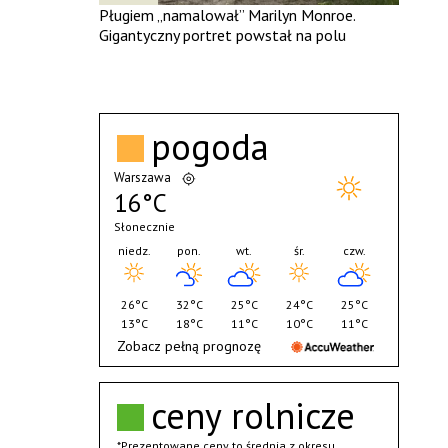
Pługiem „namalował” Marilyn Monroe.
Gigantyczny portret powstał na polu
pogoda
Warszawa
16°C
Słonecznie
niedz.
pon.
wt.
śr.
czw.
26°C
32°C
25°C
24°C
25°C
13°C
18°C
11°C
10°C
11°C
Zobacz pełną prognozę
ceny rolnicze
*Prezentowane ceny to średnia z okresu