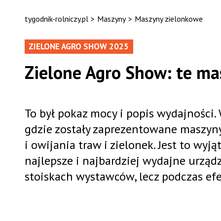
tygodnik-rolniczy.pl
>
Maszyny
>
Maszyny zielonkowe
ZIELONE AGRO SHOW 2025
Zielone Agro Show: te ma
To był pokaz mocy i popis wydajności.
gdzie zostały zaprezentowane maszyny 
i owijania traw i zielonek. Jest to w
najlepsze i najbardziej wydajne urząd
stoiskach wystawców, lecz podczas e