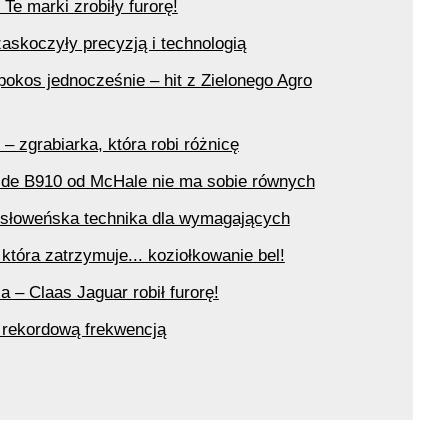
 Te marki zrobiły furorę!
askoczyły precyzją i technologią
pokos jednocześnie – hit z Zielonego Agro
grabiarka, która robi różnicę
lide B910 od McHale nie ma sobie równych
słoweńska technika dla wymagających
która zatrzymuje... koziołkowanie bel!
 – Claas Jaguar robił furorę!
 rekordową frekwencją