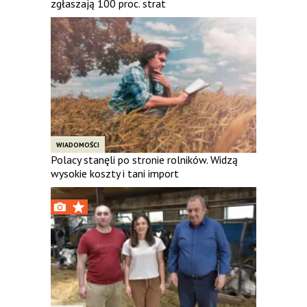
zgłaszają 100 proc. strat
WIADOMOŚCI
Polacy stanęli po stronie rolników. Widzą
wysokie koszty i tani import