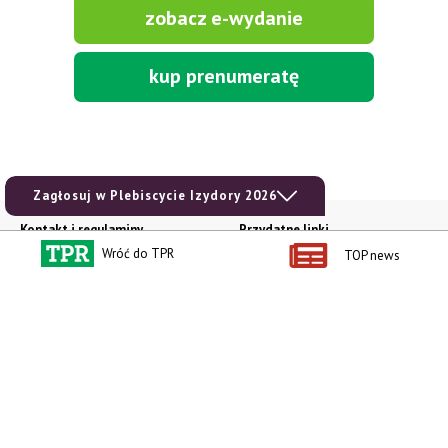
zobacz e-wydanie
kup prenumeratę
Zagłosuj w Plebiscycie Izydory 2026
Kontakt i regulaminy
Przydatne linki
Wróć do TPR
TOP news
Kontakt
Ceny rolnicze
Reklama
Newsletter rolniczy
Polityka prywatności
Rolniczy Alert Cenowy
Regulamin
Pogoda
RODO
Ogłoszenia drobne
Konkursy TPR
e-Wydania TPR
Kącik Samotnych Serc