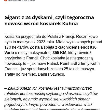
Przemysław Staniszewski
Gigant z 24 dyskami, czyli tegoroczna
nowość wśród kosiarek Kuhna
Kosiarka przyjechała do Polski z Francji. Rocznikowo
była to maszyna z 2023 roku. Miała wykoszonych ponad
170 hektarów. Została spięta z ciągnikiem
Fendt 936
Vario
o mocy maksymalnej
355 KM
, który również
przyjechał z Francji. Choć kosiarka jest tegoroczną
nowością, to – jak mówi Patrick Reinhardt z firmy Kuhn
France – już sprzedanych zostało 25 takich maszyn.
Trafiły do Niemiec, Danii i Szwecji.
–
Zakup potężnych kosiarek jest tłumaczony przez
rolników koniecznością szybkiego skoszenia użytków
zielonych, aby móc wyrobić się w krótkich oknach
pogodowych. Innym powodem inwestowania w tak
wydajny sprzęt jest brak pracowników do wykonywania