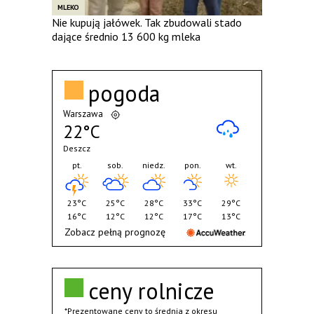
MLEKO
Nie kupują jałówek. Tak zbudowali stado
dające średnio 13 600 kg mleka
pogoda
Warszawa
22°C
Deszcz
pt.
sob.
niedz.
pon.
wt.
23°C
25°C
28°C
33°C
29°C
16°C
12°C
12°C
17°C
13°C
Zobacz pełną prognozę
ceny rolnicze
*Prezentowane ceny to średnia z okresu