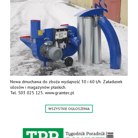
Tel: 509-365-675. www.kmm.info.pl
Nowa dmuchawa do zboża wydajność 30 i 60 t/h. Załadunek
silosów i magazynów płaskich.
Tel. 503 025 125. www.graintec.pl
WSZYSTKIE OGŁOSZENIA