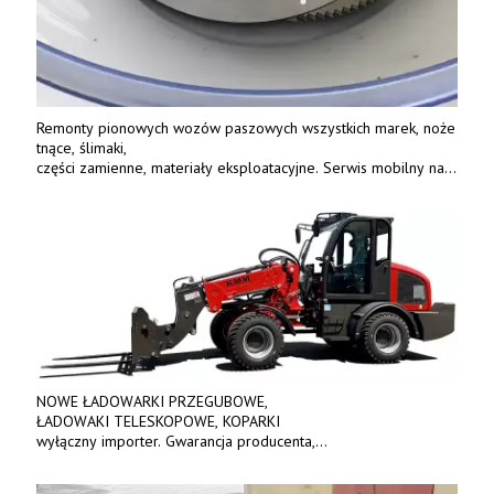
Remonty pionowych wozów paszowych wszystkich marek, noże
tnące, ślimaki,
części zamienne, materiały eksploatacyjne. Serwis mobilny na
terenie całej Polski.
Tel.: 61 285 38 61, 603 626 688.
NOWE ŁADOWARKI PRZEGUBOWE,
ŁADOWAKI TELESKOPOWE, KOPARKI
wyłączny importer. Gwarancja producenta,
bogate wyposażenie, prosta konstrukcja.
Ceny od 69 000 zł netto wraz z osprzętem.