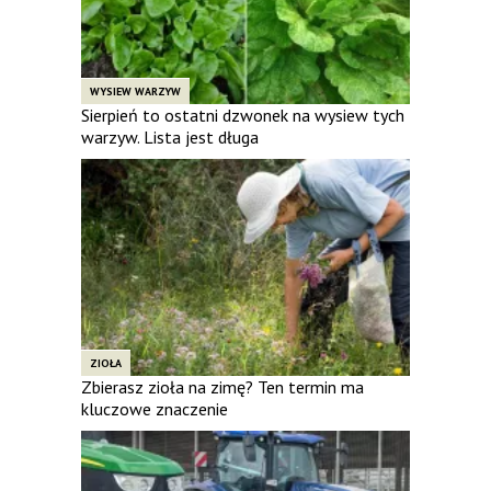
WYSIEW WARZYW
Sierpień to ostatni dzwonek na wysiew tych
warzyw. Lista jest długa
ZIOŁA
Zbierasz zioła na zimę? Ten termin ma
kluczowe znaczenie