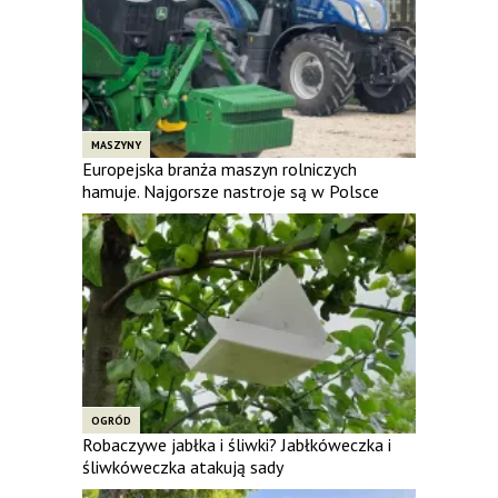
MASZYNY
Europejska branża maszyn rolniczych
hamuje. Najgorsze nastroje są w Polsce
OGRÓD
Robaczywe jabłka i śliwki? Jabłkóweczka i
śliwkóweczka atakują sady