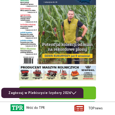
zobacz e-wydanie
Zagłosuj w Plebiscycie Izydory 2026
kup prenumeratę
Wróć do TPR
TOP news