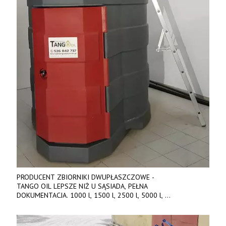
PRODUCENT ZBIORNIKI DWUPŁASZCZOWE -
TANGO OIL LEPSZE NIŻ U SĄSIADA, PEŁNA
DOKUMENTACJA. 1000 l, 1500 l, 2500 l, 5000 l,
produkt polski. Dobra cena, szybkie terminy realizacji. Tel. 536
842 737, www.tango-oil.pl