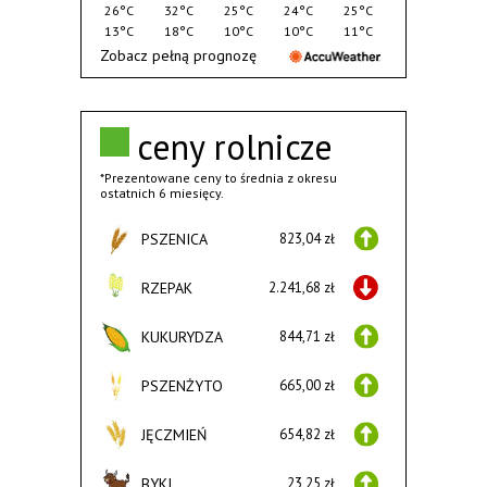
26°C
32°C
25°C
24°C
25°C
13°C
18°C
10°C
10°C
11°C
Zobacz pełną prognozę
ceny rolnicze
*Prezentowane ceny to średnia z okresu
ostatnich 6 miesięcy.
PSZENICA
823,04 zł
RZEPAK
2.241,68 zł
KUKURYDZA
844,71 zł
PSZENŻYTO
665,00 zł
JĘCZMIEŃ
654,82 zł
BYKI
23,25 zł