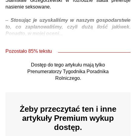
Stanisław Grzegorzewski w rozrodzie stada preferuje
nasienie seksowane.
–
Stosując je uzyskaliśmy w naszym gospodarstwie
to, co zaplanowaliśmy, czyli dużą ilość jałówek.
Ponadto, w mojej oceni...
Pozostało 85% tekstu
Dostęp do tego artykułu mają tylko
Prenumeratorzy Tygodnika Poradnika
Rolniczego.
Żeby przeczytać ten i inne
artykuły Premium wykup
dostęp.