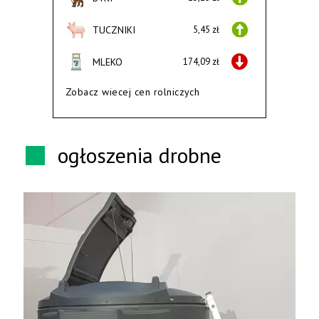
TUCZNIKI
5,45 zł
MLEKO
174,09 zł
Zobacz wiecej cen rolniczych
ogłoszenia drobne