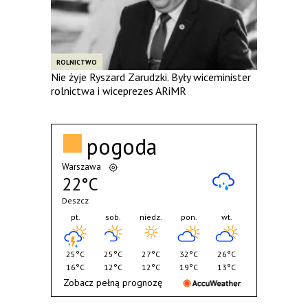
ROLNICTWO
Nie żyje Ryszard Zarudzki. Były wiceminister
rolnictwa i wiceprezes ARiMR
pogoda
Warszawa
22°C
Deszcz
pt.
sob.
niedz.
pon.
wt.
25°C
25°C
27°C
32°C
26°C
16°C
12°C
12°C
19°C
13°C
Zobacz pełną prognozę