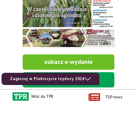
zobacz e-wydanie
kup prenumeratę
Zagłosuj w Plebiscycie Izydory 2026
Wróć do TPR
TOP news
Kontakt i regulaminy
Przydatne linki
Kontakt
Ceny rolnicze