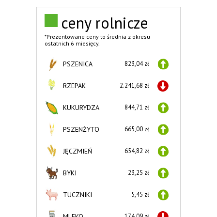
ceny rolnicze
*Prezentowane ceny to średnia z okresu
ostatnich 6 miesięcy.
PSZENICA
823,04 zł
RZEPAK
2.241,68 zł
KUKURYDZA
844,71 zł
PSZENŻYTO
665,00 zł
JĘCZMIEŃ
654,82 zł
BYKI
23,25 zł
TUCZNIKI
5,45 zł
MLEKO
174,09 zł