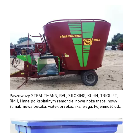
Paszowozy STRAUTMANN, BVL, SILOKING, KUHN, TRIOLIET,
RMH, i inne po kapitalnym remoncie: nowe noże tnące, nowy
ślimak, nowa beczka, wałek przekaźnika, waga. Pojemność od
5m3 - 40m3. Cena od 32 tys. Wozy sprowadzone z Niemiec.
Jesteśmy także producentem nowych paszowozów AKSA, woj.
wielkopolskie, koło Konina. Kontakt: 607 405 691.