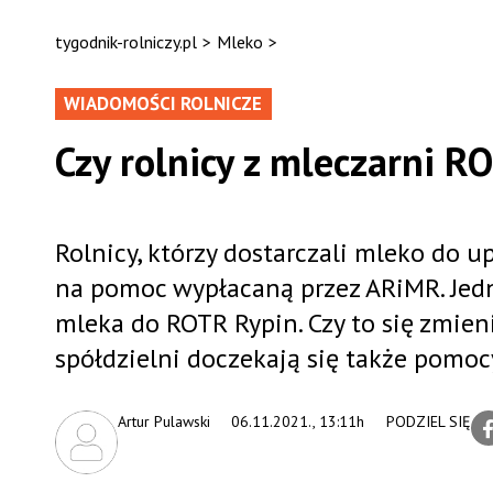
tygodnik-rolniczy.pl
>
Mleko
>
WIADOMOŚCI ROLNICZE
Czy rolnicy z mleczarni 
Rolnicy, którzy dostarczali mleko do 
na pomoc wypłacaną przez ARiMR. Jedn
mleka do ROTR Rypin. Czy to się zmieni
spółdzielni doczekają się także pomo
Artur Pulawski
06.11.2021., 13:11h
PODZIEL SIĘ