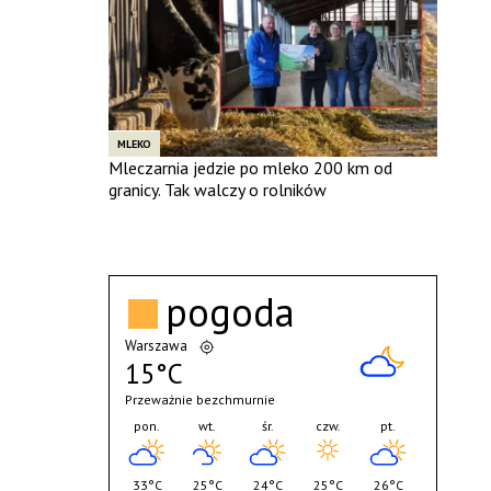
MLEKO
Mleczarnia jedzie po mleko 200 km od
granicy. Tak walczy o rolników
pogoda
Warszawa
15°C
Przeważnie bezchmurnie
pon.
wt.
śr.
czw.
pt.
33°C
25°C
24°C
25°C
26°C