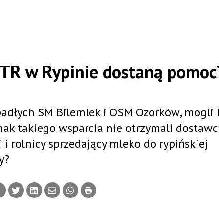
ROTR w Rypinie dostaną pomoc
upadłych SM Bilemlek i OSM Ozorków, mogli l
ak takiego wsparcia nie otrzymali dostawc
 i rolnicy sprzedający mleko do rypińskiej
cy?