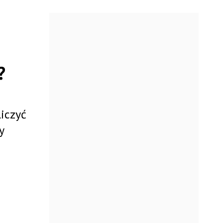
?
iczyć
y