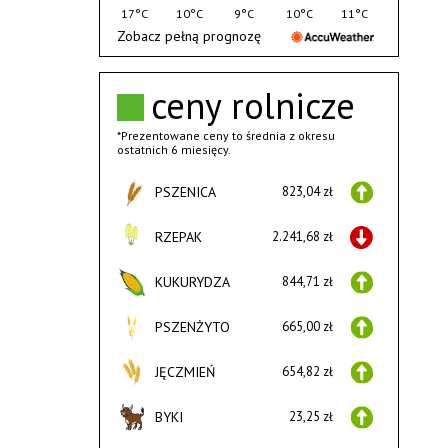
17°C
10°C
9°C
10°C
11°C
Zobacz pełną prognozę
ceny rolnicze
*Prezentowane ceny to średnia z okresu
ostatnich 6 miesięcy.
PSZENICA
823,04 zł
RZEPAK
2.241,68 zł
KUKURYDZA
844,71 zł
PSZENŻYTO
665,00 zł
JĘCZMIEŃ
654,82 zł
BYKI
23,25 zł