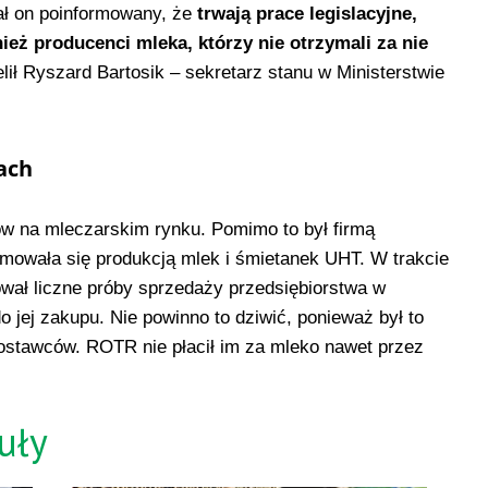
ał on poinformowany, że
trwają prace legislacyjne,
eż producenci mleka, którzy nie otrzymali za nie
lił Ryszard Bartosik – sekretarz stanu w Ministerstwie
ach
ów na mleczarskim rynku. Pomimo to był firmą
mowała się produkcją mlek i śmietanek UHT. W trakcie
ał liczne próby sprzedaży przedsiębiorstwa w
do jej zakupu. Nie powinno to dziwić, ponieważ był to
ostawców. ROTR nie płacił im za mleko nawet przez
uły