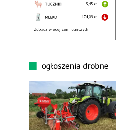
TUCZNIKI
5,45 zł
MLEKO
174,09 zł
Zobacz wiecej cen rolniczych
ogłoszenia drobne