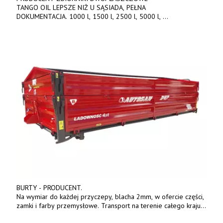
TANGO OIL LEPSZE NIŻ U SĄSIADA, PEŁNA
DOKUMENTACJA. 1000 l, 1500 l, 2500 l, 5000 l,
produkt polski. Dobra cena, szybkie terminy realizacji. Tel. 536
842 737, www.tango-oil.pl
BURTY - PRODUCENT.
Na wymiar do każdej przyczepy, blacha 2mm, w ofercie części,
zamki i farby przemysłowe. Transport na terenie całego kraju.
Tel. 570 144 500. www.zychar.pl