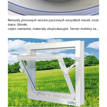
Remonty pionowych wozów paszowych wszystkich marek, noże
tnące, ślimaki,
części zamienne, materiały eksploatacyjne. Serwis mobilny na
terenie całej Polski.
Tel.: 61 285 38 61, 603 626 688.