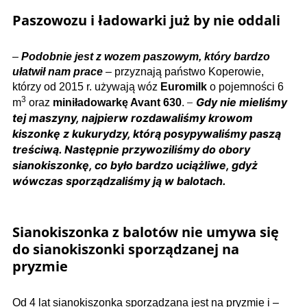
Paszowozu i ładowarki już by nie oddali
–
Podobnie jest z wozem paszowym, który bardzo
ułatwił nam prace
– przyznają państwo Koperowie,
którzy od 2015 r. używają wóz
Euromilk
o pojemności 6
3
–
Gdy nie mieliśmy
m
oraz
miniładowarkę Avant 630
.
tej maszyny, najpierw rozdawaliśmy krowom
kiszonkę z kukurydzy, którą posypywaliśmy paszą
treściwą. Następnie przywoziliśmy do obory
sianokiszonkę, co było bardzo uciążliwe, gdyż
wówczas sporządzaliśmy ją w balotach.
Sianokiszonka z balotów nie umywa się
do sianokiszonki sporządzanej na
pryzmie
Od 4 lat sianokiszonka sporządzana jest na pryzmie i –