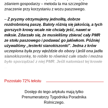
zdaniem gospodarzy – metoda ta ma szczególne
znaczenie przy korzystaniu z wozu paszowego.
–
Z pryzmy otrzymujemy jednolitą, dobrze
rozdrobnioną paszę. Baloty różnią się jakością, a tych
gorszych krowy wcale nie chciały jeść, nawet w
miksie. Zdarzało się, że musieliśmy zbierać cały PMR
ze stołu paszowego i podawać go jałówkom. Później
używaliśmy „testerki sianokiszonki”. Jedna z krów
uczepiona była przy wjeździe do obory i jeśli ona jadła
sianokiszonkę, to robiło to również całe stado i można
było sporządzać z niej PMR. Jeśli natomiast tej krowie
...
Pozostało 72% tekstu
Dostęp do tego artykułu mają tylko
Prenumeratorzy Tygodnika Poradnika
Rolniczego.