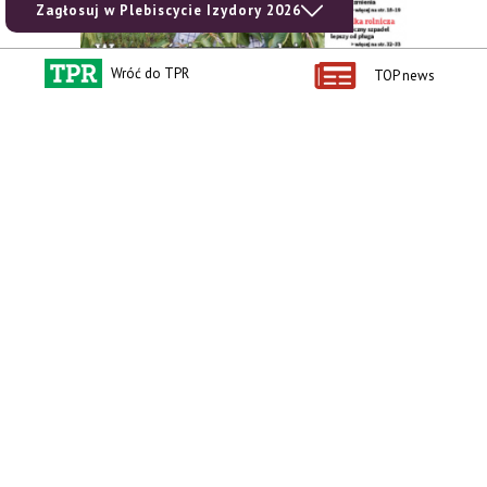
Zagłosuj w Plebiscycie Izydory 2026
Wróć do TPR
TOP news
zobacz e-wydanie
kup prenumeratę
Kontakt i regulaminy
Przydatne linki