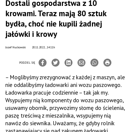
Dostali gospodarstwa z 10
krowami. Teraz mają 80 sztuk
bydła, choć nie kupili żadnej
jałówki i krowy
Jozef Nuckowski
20.11.2022., 14:11h
PODZIEL SIĘ
– Moglibyśmy zrezygnować z każdej z maszyn, ale
nie oddalibyśmy ładowarki ani wozu paszowego.
Ładowarka pracuje codziennie – tak jak my.
Wsypujemy nią komponenty do wozu paszowego,
usuwamy obornik, przywozimy słomę do ścielenia,
paszę treściwą z mieszalnika, wsypujemy nią
nawóz do siewnika. Uważamy, że gdyby rolnik
zastanawiający się nad zakupem ładowarki