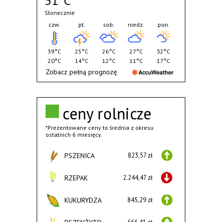
31°C
Słonecznie
czw.
pt.
sob.
niedz.
pon.
39°C
25°C
26°C
27°C
32°C
20°C
14°C
12°C
11°C
17°C
Zobacz pełną prognozę
ceny rolnicze
*Prezentowane ceny to średnia z okresu
ostatnich 6 miesięcy.
PSZENICA
823,57 zł
RZEPAK
2.244,47 zł
KUKURYDZA
845,29 zł