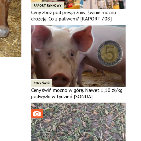
RAPORT RYNKOWY
Ceny zbóż pod presją żniw, świnie mocno
drożeją. Co z paliwem? [RAPORT 7.08]
CENY ŚWIŃ
Ceny świń mocno w górę. Nawet 1,10 zł/kg
podwyżki w tydzień [SONDA]