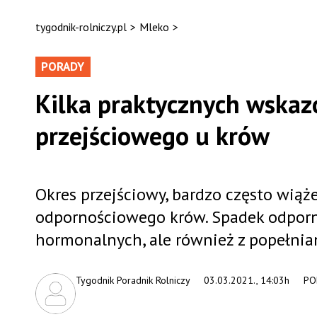
tygodnik-rolniczy.pl
>
Mleko
>
PORADY
Kilka praktycznych wskaz
przejściowego u krów
Okres przejściowy, bardzo często wią
odpornościowego krów. Spadek odpornoś
hormonalnych, ale również z popełni
Tygodnik Poradnik Rolniczy
03.03.2021., 14:03h
PO