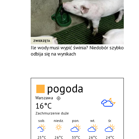
ZWIERZĘTA
Ile wody musi wypić świnia? Niedobór szybko
odbija się na wynikach
pogoda
Warszawa
16°C
Zachmurzenie duże
sob.
niedz.
pon.
wt.
śr.
25°C
26°C
33°C
26°C
24°C