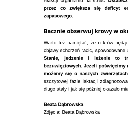
reakcji organizmu na stres.
Ostatecz
przez co zwiększa się deficyt en
zapasowego.
Bacznie obserwuj krowy w ok
Warto też pamiętać, że u krów będąc
objawy schorzeń racic, spowodowane u
Stanie, jedzenie i leżenie to
bezuwięziowych. Jeżeli poświęcimy 
możemy się o naszych zwierzętach
szczytowej fazie laktacji zdiagnozo
długo stały i jak się później okazało m
Beata Dąbrowska
Zdjęcia: Beata Dąbrowska