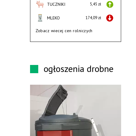
TUCZNIKI
5,45 zł
MLEKO
174,09 zł
Zobacz wiecej cen rolniczych
ogłoszenia drobne