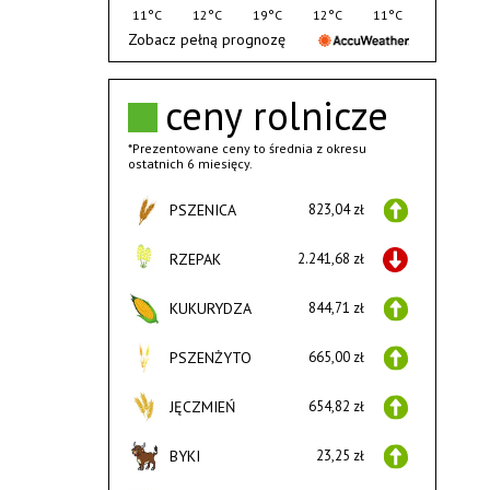
11°C
12°C
19°C
12°C
11°C
Zobacz pełną prognozę
ceny rolnicze
*Prezentowane ceny to średnia z okresu
ostatnich 6 miesięcy.
PSZENICA
823,04 zł
RZEPAK
2.241,68 zł
KUKURYDZA
844,71 zł
PSZENŻYTO
665,00 zł
JĘCZMIEŃ
654,82 zł
BYKI
23,25 zł