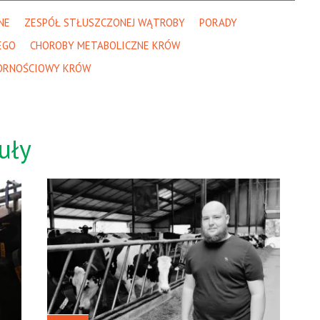
NE
ZESPÓŁ STŁUSZCZONEJ WĄTROBY
PORADY
EGO
CHOROBY METABOLICZNE KRÓW
ORNOŚCIOWY KRÓW
uły