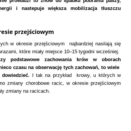
nie prowadzi to znów do spadku pobrania paszy,
ergii i nastepuje większa mobilizacja tłuszczu
resie przejściowym
ych w okresie przejściowym najbardziej nasilają się
razami, które miały miejsce 10–15 tygodni wcześniej.
 trzy podstawowe zachowania krów w oborach
nieco czasu na obserwację tych zachowań, to wiele
 dowiedzieć.
I tak na przykład krowy, u których w
wano zmiany chorobowe racic, w okresie przejściowym
iały zmiany na racicach.