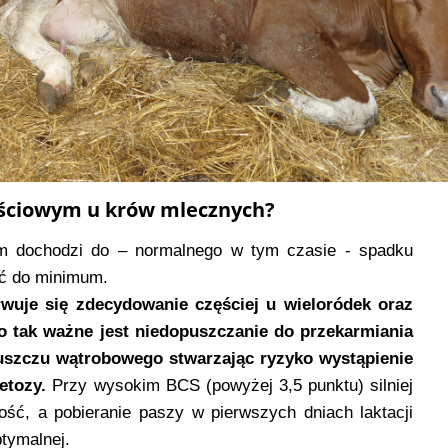
ejściowym u krów mlecznych?
m dochodzi do – normalnego w tym czasie - spadku
yć do minimum.
wuje się zdecydowanie częściej u wieloródek oraz
 tak ważne jest niedopuszczanie do przekarmiania
tłuszczu wątrobowego stwarzając ryzyko wystąpienie
etozy.
Przy wysokim BCS (powyżej 3,5 punktu) silniej
ość, a pobieranie paszy w pierwszych dniach laktacji
ptymalnej.