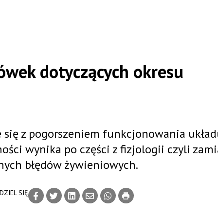
ówek dotyczących okresu
że się z pogorszeniem funkcjonowania układ
ci wynika po części z fizjologii czyli zam
anych błędów żywieniowych.
DZIEL SIĘ