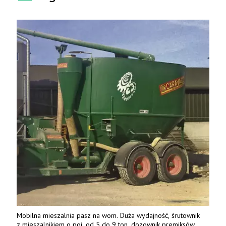
Mobilna mieszalnia pasz na wom. Duża wydajność, śrutownik
z mieszalnikiem o poj. od 5 do 9 ton, dozownik premiksów,