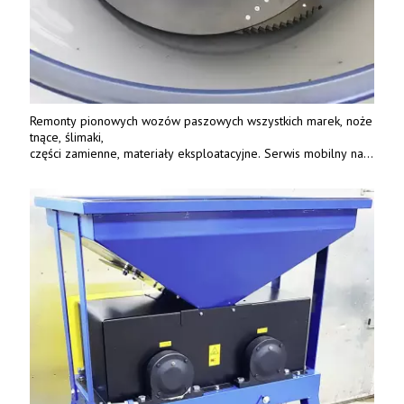
Remonty pionowych wozów paszowych wszystkich marek, noże
tnące, ślimaki,
części zamienne, materiały eksploatacyjne. Serwis mobilny na
terenie całej Polski.
Tel.: 61 285 38 61, 603 626 688.