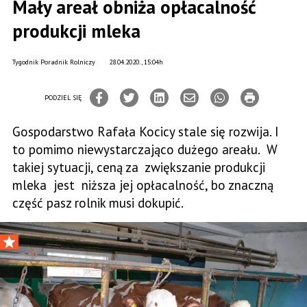
Mały areał obniża opłacalność
produkcji mleka
Tygodnik Poradnik Rolniczy
28.04.2020., 15:04h
PODZIEL SIĘ
Gospodarstwo Rafała Kocicy stale się rozwija. I
to pomimo niewystarczająco dużego areału. W
takiej sytuacji, ceną za zwiększanie produkcji
mleka jest niższa jej opłacalność, bo znaczną
część pasz rolnik musi dokupić.