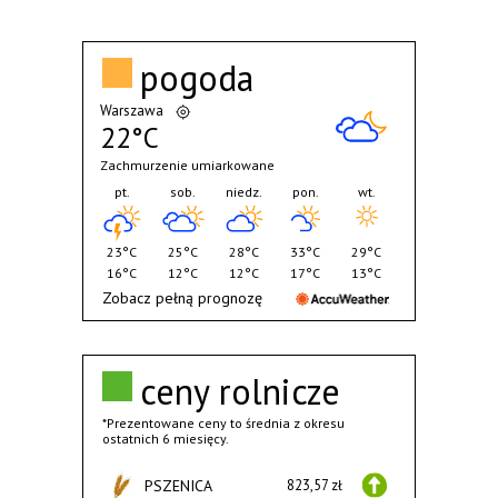
pogoda
Warszawa
22°C
Zachmurzenie umiarkowane
pt.
sob.
niedz.
pon.
wt.
23°C
25°C
28°C
33°C
29°C
16°C
12°C
12°C
17°C
13°C
Zobacz pełną prognozę
ceny rolnicze
*Prezentowane ceny to średnia z okresu
ostatnich 6 miesięcy.
PSZENICA
823,57 zł