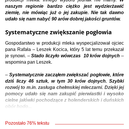
naszym regionie bardzo ciężko jest wydzierżawić
ziemię, nie mówiąc już o jej zakupie. Nie tak dawno
udało się nam nabyć 90 arów dobrej jakości gruntów.
Systematyczne zwiększanie pogłowia
Gospodarstwo w produkcji mleka wyspecjalizował ojciec
pana Rafała – Leszek Kocica, który 5 lat temu przekazał
je synowi. –
Stado liczyło wówczas 10 krów dojnych
–
wspomina pan Leszek.
–
Systematycznie zacząłem zwiększać pogłowie, które
dziś liczy 46 sztuk, w tym 30 krów dojnych. Szybki
rozwój to m.in. zasługa chełmskiej mleczarni. Dzięki jej
pomocy udało się nam zakupić pierwiastki i wysoko
cielne jałówki pochodzące z holenderskich i duńskich
obór hodo...
Pozostało 76% tekstu