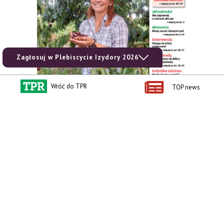
Zagłosuj w Plebiscycie Izydory 2026
Wróć do TPR
TOP news
zobacz e-wydanie
kup prenumeratę