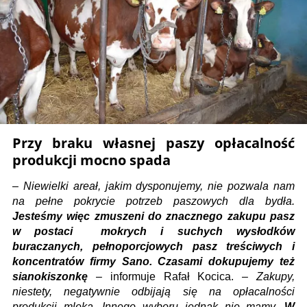
Przy braku własnej paszy opłacalność
produkcji mocno spada
–
Niewielki areał, jakim dysponujemy, nie pozwala nam
na pełne pokrycie potrzeb paszowych dla bydła.
Jesteśmy więc zmuszeni do znacznego zakupu pasz
w postaci mokrych i suchych wysłodków
buraczanych, pełnoporcjowych pasz treściwych i
koncentratów firmy Sano. Czasami dokupujemy też
sianokiszonkę
– informuje Rafał Kocica. –
Zakupy,
niestety, negatywnie odbijają się na opłacalności
produkcji mleka. Innego wyboru jednak nie mamy.
W