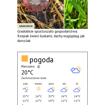
GRADOBICIE
Gradobicie spustoszyło gospodarstwa.
Rzepak świeci łuskami, dachy wyglądają jak
durszlak
pogoda
Warszawa
20°C
Zachmurzenie duże
sob.
niedz.
pon.
wt.
śr.
25°C
26°C
33°C
26°C
24°C
11°C
12°C
19°C
12°C
11°C