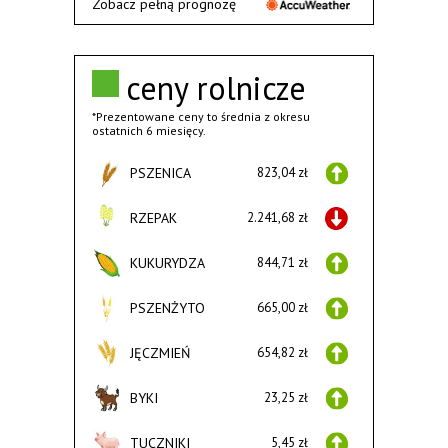
Zobacz pełną prognozę
ceny rolnicze
*Prezentowane ceny to średnia z okresu
ostatnich 6 miesięcy.
PSZENICA
823,04 zł
RZEPAK
2.241,68 zł
KUKURYDZA
844,71 zł
PSZENŻYTO
665,00 zł
JĘCZMIEŃ
654,82 zł
BYKI
23,25 zł
TUCZNIKI
5,45 zł