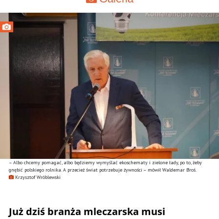
– Albo chcemy pomagać, albo będziemy wymyślać ekoschematy i zielone łady, po to, żeby
gnębić polskiego rolnika. A przecież świat potrzebuje żywności – mówił Waldemar Broś.
Krzysztof Wróblewski
Już dziś branża mleczarska musi