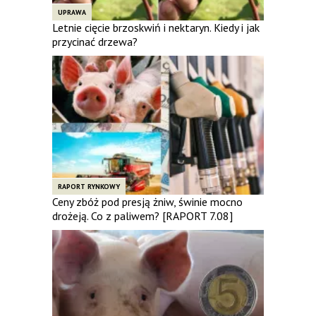
UPRAWA
Letnie cięcie brzoskwiń i nektaryn. Kiedy i jak
przycinać drzewa?
RAPORT RYNKOWY
Ceny zbóż pod presją żniw, świnie mocno
drożeją. Co z paliwem? [RAPORT 7.08]