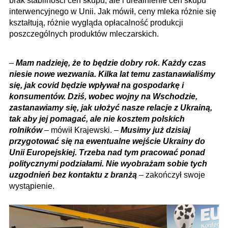
brak stabilności cen skupu, ale i urealnienie cen skupu
interwencyjnego w Unii. Jak mówił, ceny mleka różnie się
kształtują, różnie wygląda opłacalność produkcji
poszczególnych produktów mleczarskich.
–
Mam nadzieję, że to będzie dobry rok. Każdy czas
niesie nowe wezwania. Kilka lat temu zastanawialiśmy
się, jak covid będzie wpływał na gospodarkę i
konsumentów. Dziś, wobec wojny na Wschodzie,
zastanawiamy się, jak ułożyć nasze relacje z Ukrainą,
tak aby jej pomagać, ale nie kosztem polskich
rolników
– mówił Krajewski. –
Musimy już dzisiaj
przygotować się na ewentualne wejście Ukrainy do
Unii Europejskiej. Trzeba nad tym pracować ponad
politycznymi podziałami. Nie wyobrażam sobie tych
uzgodnień bez kontaktu z branżą
– zakończył swoje
wystąpienie.