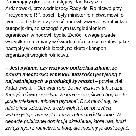
Zabierający głos jako następny, Jan Krzysztof
Ardanowski, przewodniczący Rady ds. Rolnictwa przy
Prezydencie RP, poseł i były minister rolnictwa mówił o
tym, jaka będzie przyszłość hodowli zwierząt w rolnictwie
europejskim, ze szczególnym uwzględnieniem
ograniczeń w hodowli bydła. Zwrócił uwagę przede
wszystkim na zmiany w świadomości konsumentów, jakie
nastąpiły w ostatnich latach, na skutek kampanii
organizacji wrogich rolnictwu.
–
Jest pytanie, czy wszyscy podzielają zdanie, że
branża mleczarska w historii ludzkości jest jedną z
najważniejszych w produkcji żywności
– powiedział
Ardanowski. –
Obawiam się, że nie wszyscy tak sądzą.
Kiedyś mówiło się o tym, że kraje szczęśliwe i bogate, to
„kraje mlekiem i miodem płynące”. Dziś mówi się, że
mleko jest szkodliwe, a człowiek jak barbarzyńca
wykorzystuje zwierzęta, a pszczołom miód kradnie. W
debacie publicznej dominują określenia, które nas, ludzi
związanych z rolnictwem, bolą, ale musimy je dostrzegać.