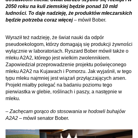
2050 roku na kuli ziemskiej będzie ponad 10 mld
ludności. To daje nadzieję, że produktów mleczarskich
będzie potrzeba coraz więcej
– mówił Bober.
Wyraził też nadzieję, że świat nauki da odpór
pseudoekologom, którzy domagają się produkcji żywności
wyłącznie w laboratoriach. Ryszard Bober mówił także o
mleku A2A2, którego jest wielkim zwolennikiem.
Zapowiedział przeprowadzenie projektu poświęconego
mleku A2A2 na Kujawach i Pomorzu. Jak wyjaśnił, w tego
typu mleku najmniej jest wiązań przyłączających arsen.
Projekt miałby polegać na badaniu poziomu tego
pierwiastka w glebie, roślinach i paszy, a następnie w
mleku.
–
Zachęcam gorąco do stosowania w hodowli buhajów
A2A2
– mówił senator Bober.