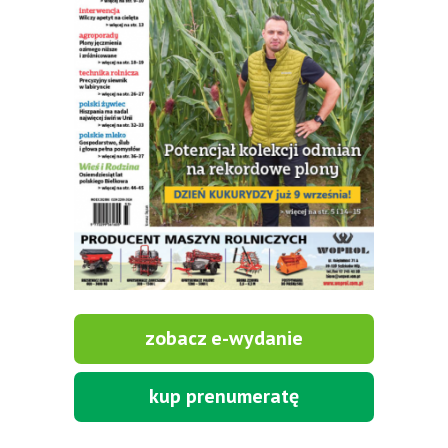
zobacz e-wydanie
kup prenumeratę