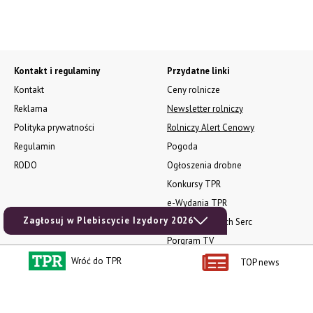
Kontakt i regulaminy
Przydatne linki
Kontakt
Ceny rolnicze
Reklama
Newsletter rolniczy
Polityka prywatności
Rolniczy Alert Cenowy
Regulamin
Pogoda
RODO
Ogłoszenia drobne
Konkursy TPR
e-Wydania TPR
Zagłosuj w Plebiscycie Izydory 2026
Kącik Samotnych Serc
Porgram TV
agrarsklep.pl
Wróć do TPR
TOP news
RSS