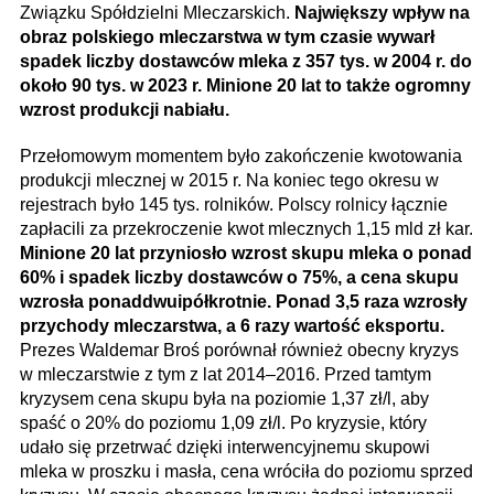
Związku Spółdzielni Mleczarskich.
Największy wpływ na
obraz polskiego mleczarstwa w tym czasie wywarł
spadek liczby dostawców mleka z 357 tys. w 2004 r. do
około 90 tys. w 2023 r. Minione 20 lat to także ogromny
wzrost produkcji nabiału.
Przełomowym momentem było zakończenie kwotowania
produkcji mlecznej w 2015 r. Na koniec tego okresu w
rejestrach było 145 tys. rolników. Polscy rolnicy łącznie
zapłacili za przekroczenie kwot mlecznych 1,15 mld zł kar.
Minione 20 lat przyniosło wzrost skupu mleka o ponad
60% i spadek liczby dostawców o 75%, a cena skupu
wzrosła ponaddwuipółkrotnie. Ponad 3,5 raza wzrosły
przychody mleczarstwa, a 6 razy wartość eksportu.
Prezes Waldemar Broś porównał również obecny kryzys
w mleczarstwie z tym z lat 2014–2016. Przed tamtym
kryzysem cena skupu była na poziomie 1,37 zł/l, aby
spaść o 20% do poziomu 1,09 zł/l. Po kryzysie, który
udało się przetrwać dzięki interwencyjnemu skupowi
mleka w proszku i masła, cena wróciła do poziomu sprzed