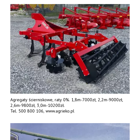
Jesteśmy także producentem nowych paszowozów AKSA, woj.
wielkopolskie, koło Konina. Kontakt: 607 405 691.
Agregaty ścierniskowe, raty 0%. 1,8m-7000zł, 2,2m-9000zł,
2,6m-9800zł, 3,0m-10200zł.
Tel. 500 800 106, www.agrieko.pl