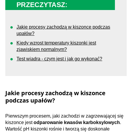
PRZECZYTASZ:
Jakie procesy zachodzą w kiszonce podczas
upałów?
Kiedy wzrost temperatury kiszonki jest
zjawiskiem normalnym?
Test wiadra - czym jest i jak go wykonać?
Jakie procesy zachodzą w kiszonce
podczas upałów?
Pierwszym procesem, jaki zachodzi w zagrzewającej się
kiszonce jest
odparowanie kwasów karboksylowych
.
Wartość pH kiszonki rośnie i tworzą się doskonałe