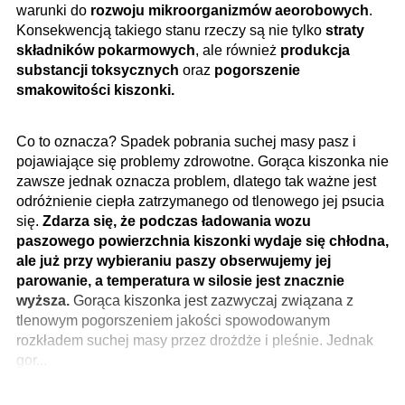
warunki do
rozwoju mikroorganizmów aeorobowych
.
Konsekwencją takiego stanu rzeczy są nie tylko
straty
składników pokarmowych
, ale również
produkcja
substancji toksycznych
oraz
pogorszenie
smakowitości kiszonki.
Co to oznacza? Spadek pobrania suchej masy pasz i
pojawiające się problemy zdrowotne. Gorąca kiszonka nie
zawsze jednak oznacza problem, dlatego tak ważne jest
odróżnienie ciepła zatrzymanego od tlenowego jej psucia
się.
Zdarza się, że podczas ładowania wozu
paszowego powierzchnia kiszonki wydaje się chłodna,
ale już przy wybieraniu paszy obserwujemy jej
parowanie, a temperatura w silosie jest znacznie
wyższa.
Gorąca kiszonka jest zazwyczaj związana z
tlenowym pogorszeniem jakości spowodowanym
rozkładem suchej masy przez drożdże i pleśnie. Jednak
gor...