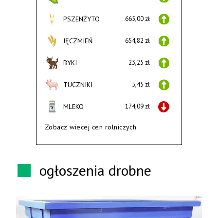
PSZENŻYTO
665,00 zł
JĘCZMIEŃ
654,82 zł
BYKI
23,25 zł
TUCZNIKI
5,45 zł
MLEKO
174,09 zł
Zobacz wiecej cen rolniczych
ogłoszenia drobne