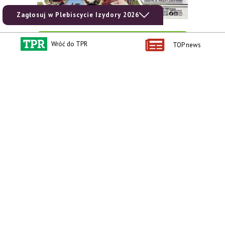
Zagłosuj w Plebiscycie Izydory 2026
zobacz e-wydanie
Wróć do TPR
TOP news
kup prenumeratę
Kontakt i regulaminy
Przydatne linki
Kontakt
Ceny rolnicze
Reklama
Newsletter rolniczy
Polityka prywatności
Rolniczy Alert Cenowy
Regulamin
Pogoda
RODO
Ogłoszenia drobne