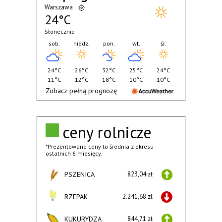
Warszawa
24°C
Słonecznie
sob.
niedz.
pon.
wt.
śr.
24°C
26°C
32°C
25°C
24°C
11°C
12°C
18°C
10°C
10°C
Zobacz pełną prognozę
ceny rolnicze
*Prezentowane ceny to średnia z okresu
ostatnich 6 miesięcy.
PSZENICA
823,04 zł
RZEPAK
2.241,68 zł
KUKURYDZA
844,71 zł