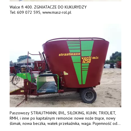
Walce fi 400. ZGNIATACZE DO KUKURYDZY
Tel: 609 072 595, www.masz-rol.pl
Paszowozy STRAUTMANN, BVL, SILOKING, KUHN, TRIOLIET,
RMH, i inne po kapitalnym remoncie: nowe noże tnące, nowy
ślimak, nowa beczka, wałek przekaźnika, waga. Pojemność od
5m3 - 40m3. Cena od 32 tys. Wozy sprowadzone z Niemiec.