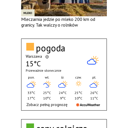
MLEKO
Mleczarnia jedzie po mleko 200 km od
granicy. Tak walczy o rolników
pogoda
Warszawa
15°C
Przeważnie słonecznie
pon.
wt.
śr.
czw.
pt.
33°C
25°C
24°C
25°C
26°C
17°C
10°C
9°C
10°C
11°C
Zobacz pełną prognozę