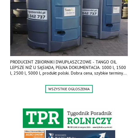
PRODUCENT ZBIORNIKI DWUPŁASZCZOWE - TANGO OIL
LEPSZE NIŻ U SĄSIADA, PEŁNA DOKUMENTACJA. 1000 l, 1500
l, 2500 l, 5000 l, produkt polski. Dobra cena, szybkie terminy
realizacji. Tel. 536 842 737, www.tango-oil.pl
WSZYSTKIE OGŁOSZENIA