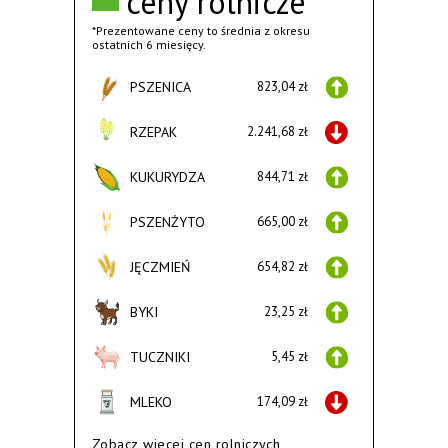
ceny rolnicze
*Prezentowane ceny to średnia z okresu
ostatnich 6 miesięcy.
PSZENICA
823,04 zł
RZEPAK
2.241,68 zł
KUKURYDZA
844,71 zł
PSZENŻYTO
665,00 zł
JĘCZMIEŃ
654,82 zł
BYKI
23,25 zł
TUCZNIKI
5,45 zł
MLEKO
174,09 zł
Zobacz wiecej cen rolniczych