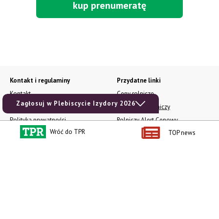
kup prenumeratę
Kontakt i regulaminy
Przydatne linki
Kontakt
Ceny rolnicze
Zagłosuj w Plebiscycie Izydory 2026
Reklama
Newsletter rolniczy
Polityka prywatności
Rolniczy Alert Cenowy
Wróć do TPR
TOP news
Regulamin
Pogoda
RODO
Ogłoszenia drobne
Konkursy TPR
e-Wydania TPR
Kącik Samotnych Serc
Porgram TV
agrarsklep.pl