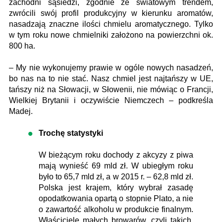
zachodni sąsiedzi, zgodnie ze światowym trendem,
zwrócili swój profil produkcyjny w kierunku aromatów,
nasadzają znaczne ilości chmielu aromatycznego. Tylko
w tym roku nowe chmielniki założono na powierzchni ok.
800 ha.
– My nie wykonujemy prawie w ogóle nowych nasadzeń,
bo nas na to nie stać. Nasz chmiel jest najtańszy w UE,
tańszy niż na Słowacji, w Słowenii, nie mówiąc o Francji,
Wielkiej Brytanii i oczywiście Niemczech – podkreśla
Madej.
Trochę statystyki
W bieżącym roku dochody z akcyzy z piwa
mają wynieść 69 mld zł. W ubiegłym roku
było to 65,7 mld zł, a w 2015 r. – 62,8 mld zł.
Polska jest krajem, który wybrał zasadę
opodatkowania opartą o stopnie Plato, a nie
o zawartość alkoholu w produkcie finalnym.
Właściciele małych browarów, czyli takich,