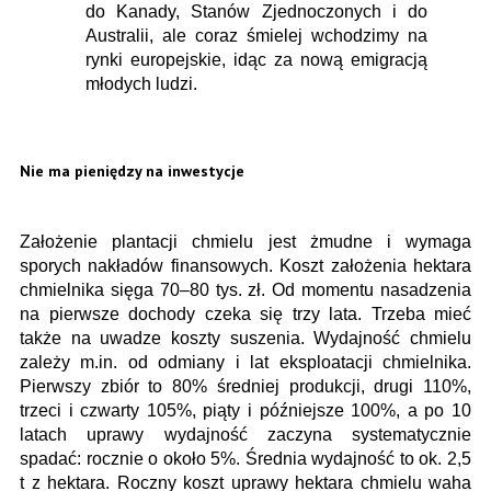
do Kanady, Stanów Zjednoczonych i do
Australii, ale coraz śmielej wchodzimy na
rynki europejskie, idąc za nową emigracją
młodych ludzi.
Nie ma pieniędzy na inwestycje
Założenie plantacji chmielu jest żmudne i wymaga
sporych nakładów finansowych. Koszt założenia hektara
chmielnika sięga 70–80 tys. zł. Od momentu nasadzenia
na pierwsze dochody czeka się trzy lata. Trzeba mieć
także na uwadze koszty suszenia. Wydajność chmielu
zależy m.in. od odmiany i lat eksploatacji chmielnika.
Pierwszy zbiór to 80% średniej produkcji, drugi 110%,
trzeci i czwarty 105%, piąty i późniejsze 100%, a po 10
latach uprawy wydajność zaczyna systematycznie
spadać: rocznie o około 5%. Średnia wydajność to ok. 2,5
t z hektara. Roczny koszt uprawy hektara chmielu waha