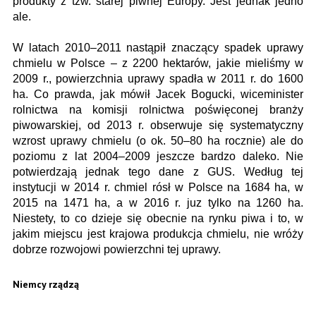
produkty z tzw. starej piwnej Europy. Jest jednak jedno
ale.
W latach 2010–2011 nastąpił znaczący spadek uprawy
chmielu w Polsce – z 2200 hektarów, jakie mieliśmy w
2009 r., powierzchnia uprawy spadła w 2011 r. do 1600
ha. Co prawda, jak mówił Jacek Bogucki, wiceminister
rolnictwa na komisji rolnictwa poświęconej branży
piwowarskiej, od 2013 r. obserwuje się systematyczny
wzrost uprawy chmielu (o ok. 50–80 ha rocznie) ale do
poziomu z lat 2004–2009 jeszcze bardzo daleko. Nie
potwierdzają jednak tego dane z GUS. Według tej
instytucji w 2014 r. chmiel rósł w Polsce na 1684 ha, w
2015 na 1471 ha, a w 2016 r. juz tylko na 1260 ha.
Niestety, to co dzieje się obecnie na rynku piwa i to, w
jakim miejscu jest krajowa produkcja chmielu, nie wróży
dobrze rozwojowi powierzchni tej uprawy.
Niemcy rządzą