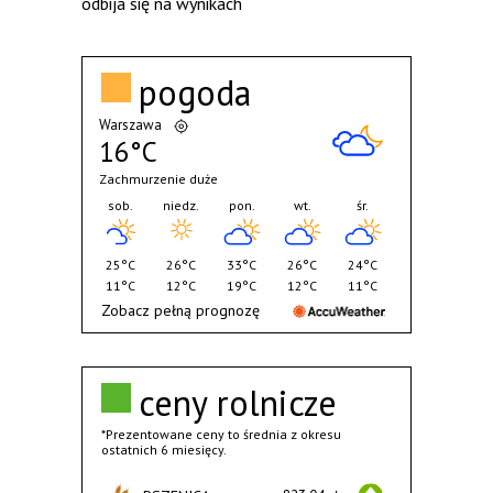
odbija się na wynikach
pogoda
Warszawa
16°C
Zachmurzenie duże
sob.
niedz.
pon.
wt.
śr.
25°C
26°C
33°C
26°C
24°C
11°C
12°C
19°C
12°C
11°C
Zobacz pełną prognozę
ceny rolnicze
*Prezentowane ceny to średnia z okresu
ostatnich 6 miesięcy.