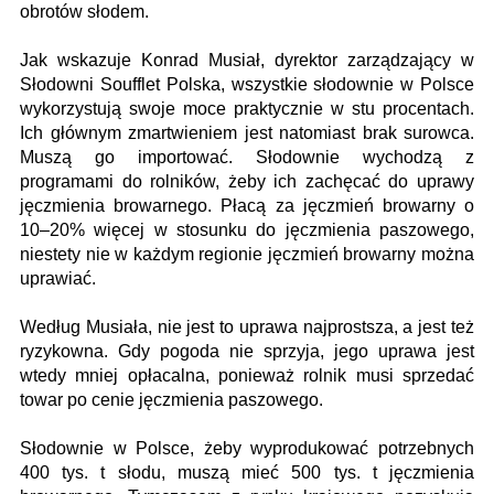
obrotów słodem.
Jak wskazuje Konrad Musiał, dyrektor zarządzający w
Słodowni Soufflet Polska, wszystkie słodownie w Polsce
wykorzystują swoje moce praktycznie w stu procentach.
Ich głównym zmartwieniem jest natomiast brak surowca.
Muszą go importować. Słodownie wychodzą z
programami do rolników, żeby ich zachęcać do uprawy
jęczmienia browarnego. Płacą za jęczmień browarny o
10–20% więcej w stosunku do jęczmienia paszowego,
niestety nie w każdym regionie jęczmień browarny można
uprawiać.
Według Musiała, nie jest to uprawa najprostsza, a jest też
ryzykowna. Gdy pogoda nie sprzyja, jego uprawa jest
wtedy mniej opłacalna, ponieważ rolnik musi sprzedać
towar po cenie jęczmienia paszowego.
Słodownie w Polsce, żeby wyprodukować potrzebnych
400 tys. t słodu, muszą mieć 500 tys. t jęczmienia