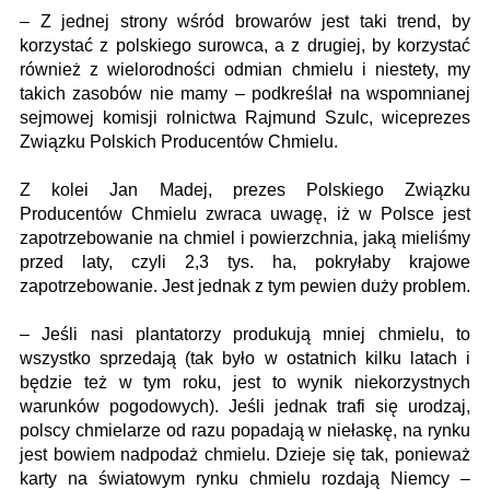
– Z jednej strony wśród browarów jest taki trend, by
korzystać z polskiego surowca, a z drugiej, by korzystać
również z wielorodności odmian chmielu i niestety, my
takich zasobów nie mamy – podkreślał na wspomnianej
sejmowej komisji rolnictwa Rajmund Szulc, wiceprezes
Związku Polskich Producentów Chmielu.
Z kolei Jan Madej, prezes Polskiego Związku
Producentów Chmielu zwraca uwagę, iż w Polsce jest
zapotrzebowanie na chmiel i powierzchnia, jaką mieliśmy
przed laty, czyli 2,3 tys. ha, pokryłaby krajowe
zapotrzebowanie. Jest jednak z tym pewien duży problem.
– Jeśli nasi plantatorzy produkują mniej chmielu, to
wszystko sprzedają (tak było w ostatnich kilku latach i
będzie też w tym roku, jest to wynik niekorzystnych
warunków pogodowych). Jeśli jednak trafi się urodzaj,
polscy chmielarze od razu popadają w niełaskę, na rynku
jest bowiem nadpodaż chmielu. Dzieje się tak, ponieważ
karty na światowym rynku chmielu rozdają Niemcy –