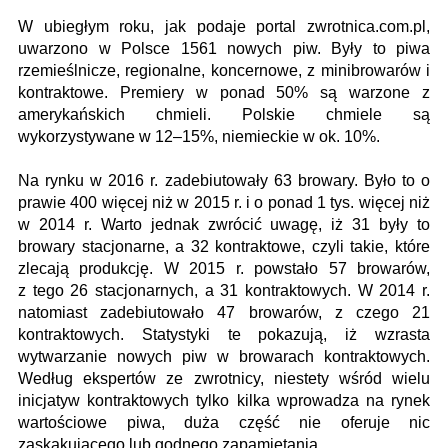
W ubiegłym roku, jak podaje portal zwrotnica.com.pl,
uwarzono w Polsce 1561 nowych piw. Były to piwa
rzemieślnicze, regionalne, koncernowe, z minibrowarów i
kontraktowe. Premiery w ponad 50% są warzone z
amerykańskich chmieli. Polskie chmiele są
wykorzystywane w 12–15%, niemieckie w ok. 10%.
Na rynku w 2016 r. zadebiutowały 63 browary. Było to o
prawie 400 więcej niż w 2015 r. i o ponad 1 tys. więcej niż
w 2014 r. Warto jednak zwrócić uwagę, iż 31 były to
browary stacjonarne, a 32 kontraktowe, czyli takie, które
zlecają produkcję. W 2015 r. powstało 57 browarów,
z tego 26 stacjonarnych, a 31 kontraktowych. W 2014 r.
natomiast zadebiutowało 47 browarów, z czego 21
kontraktowych. Statystyki te pokazują, iż wzrasta
wytwarzanie nowych piw w browarach kontraktowych.
Według ekspertów ze zwrotnicy, niestety wśród wielu
inicjatyw kontraktowych tylko kilka wprowadza na rynek
wartościowe piwa, duża część nie oferuje nic
zaskakującego lub godnego zapamiętania.