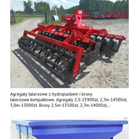
Agregaty talerzowe z hydropackiem i brony
talerzowe kompaktowe. Agregaty 2,5-13900zł, 2,7m-14500zł,
3,0m-15000zł. Brony 2,5m-13500zł, 2,7m-14000zł,
3,0m-14800zł. Tel. 500 800 106, www.agrieko.pl