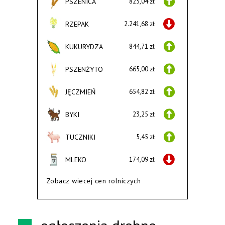
PSZENICA
823,04 zł
RZEPAK
2.241,68 zł
KUKURYDZA
844,71 zł
PSZENŻYTO
665,00 zł
JĘCZMIEŃ
654,82 zł
BYKI
23,25 zł
TUCZNIKI
5,45 zł
MLEKO
174,09 zł
Zobacz wiecej cen rolniczych