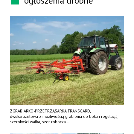
ogłoszenia drobne
ZGRABIARKO-PRZETRZĄSARKA FRANSGARD,
dwukaruzelowa z możliwością grabienia do boku i regulacją
szerokości wałka, szer robocza
do 6 m. Mocna konstrukcja. Karchex.
Tel. 606 211 056, 507 158 699.