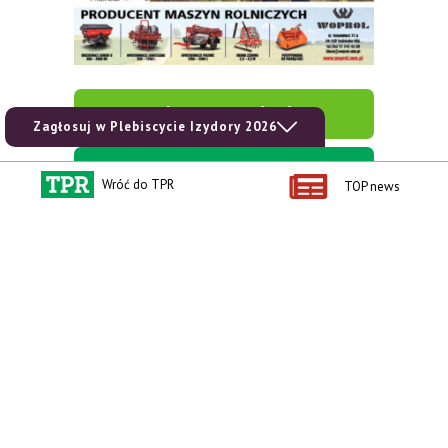
zobacz e-wydanie
Zagłosuj w Plebiscycie Izydory 2026
kup prenumeratę
Wróć do TPR
TOP news
Kontakt i regulaminy
Przydatne linki
Kontakt
Ceny rolnicze
Reklama
Newsletter rolniczy
Polityka prywatności
Rolniczy Alert Cenowy
Regulamin
Pogoda