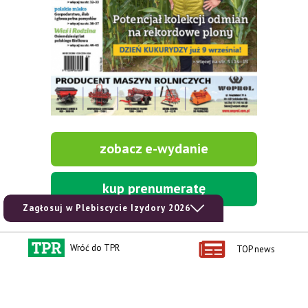
zobacz e-wydanie
kup prenumeratę
Zagłosuj w Plebiscycie Izydory 2026
Wróć do TPR
TOP news
Kontakt i regulaminy
Przydatne linki