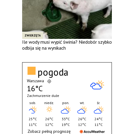
ZWIERZĘTA
Ile wody musi wypić świnia? Niedobór szybko
odbija się na wynikach
pogoda
Warszawa
16°C
Zachmurzenie duże
sob.
niedz.
pon.
wt.
śr.
25°C
26°C
33°C
26°C
24°C
11°C
12°C
19°C
12°C
11°C
Zobacz pełną prognozę