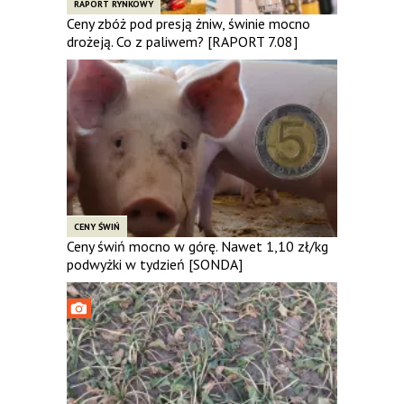
RAPORT RYNKOWY
Ceny zbóż pod presją żniw, świnie mocno
drożeją. Co z paliwem? [RAPORT 7.08]
CENY ŚWIŃ
Ceny świń mocno w górę. Nawet 1,10 zł/kg
podwyżki w tydzień [SONDA]