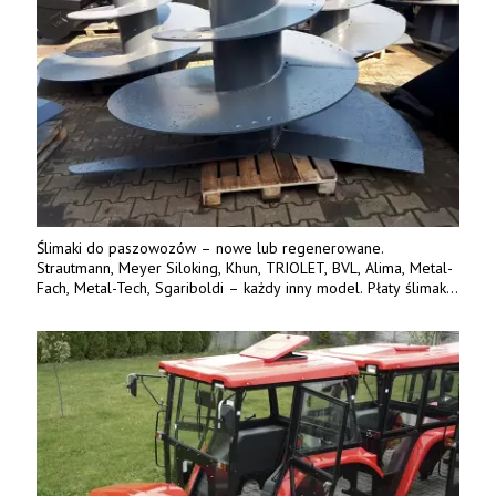
Ślimaki do paszowozów – nowe lub regenerowane.
Strautmann, Meyer Siloking, Khun, TRIOLET, BVL, Alima, Metal-
Fach, Metal-Tech, Sgariboldi – każdy inny model. Płaty ślimaka
wykonane z blachy o podwyższonej wytrzymałości na ścieranie
– 15 lub 18 mm. Możliwa wymiana i dowóz na miejsce – cała
Polska. Tel. 609 144 596.