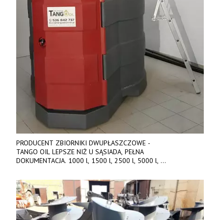
PRODUCENT ZBIORNIKI DWUPŁASZCZOWE -
TANGO OIL LEPSZE NIŻ U SĄSIADA, PEŁNA
DOKUMENTACJA. 1000 l, 1500 l, 2500 l, 5000 l,
produkt polski. Dobra cena, szybkie terminy realizacji. Tel. 536
842 737, www.tango-oil.pl