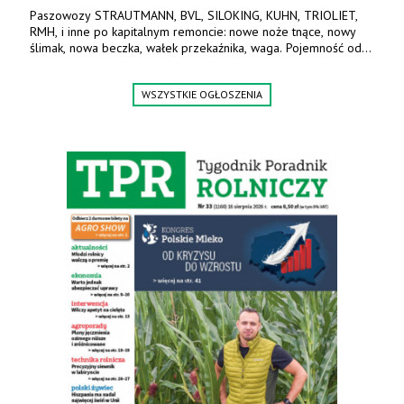
Paszowozy STRAUTMANN, BVL, SILOKING, KUHN, TRIOLIET,
RMH, i inne po kapitalnym remoncie: nowe noże tnące, nowy
ślimak, nowa beczka, wałek przekaźnika, waga. Pojemność od
5m3 - 40m3. Cena od 32 tys. Wozy sprowadzone z Niemiec.
Jesteśmy także producentem nowych paszowozów AKSA, woj.
WSZYSTKIE OGŁOSZENIA
wielkopolskie, koło Konina. Kontakt: 607 405 691.