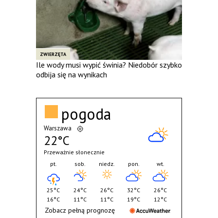
ZWIERZĘTA
Ile wody musi wypić świnia? Niedobór szybko
odbija się na wynikach
pogoda
Warszawa
22°C
Przeważnie słonecznie
pt.
sob.
niedz.
pon.
wt.
25°C
24°C
26°C
32°C
26°C
16°C
11°C
11°C
19°C
12°C
Zobacz pełną prognozę