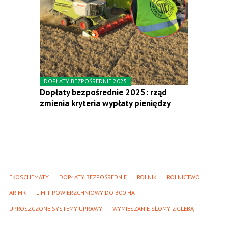
DOPŁATY BEZPOŚREDNIE 2025
Dopłaty bezpośrednie 2025: rząd
zmienia kryteria wypłaty pieniędzy
EKOSCHEMATY
DOPŁATY BEZPOŚREDNIE
ROLNIK
ROLNICTWO
ARIMR
LIMIT POWIERZCHNIOWY DO 300 HA
UPROSZCZONE SYSTEMY UPRAWY
WYMIESZANIE SŁOMY Z GLEBĄ