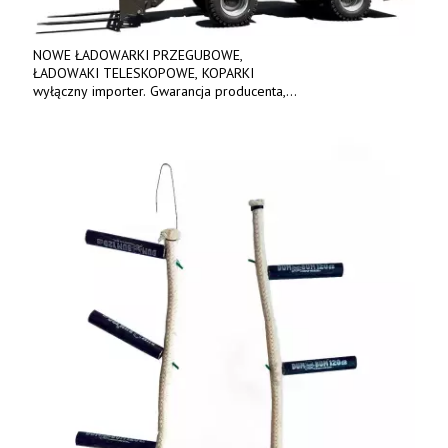
NOWE ŁADOWARKI PRZEGUBOWE,
ŁADOWAKI TELESKOPOWE, KOPARKI
wyłączny importer. Gwarancja producenta,
bogate wyposażenie, prosta konstrukcja.
Ceny od 69 000 zł netto wraz z osprzętem.
Tel: 509-365-675. www.kmm.info.pl