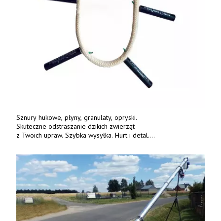
Sznury hukowe, płyny, granulaty, opryski.
Skuteczne odstraszanie dzikich zwierząt
z Twoich upraw. Szybka wysyłka. Hurt i detal.
www.deterren.pl • tel. +48 790 800 510.