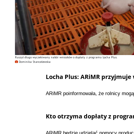
Ruszył długo wyczekiwany nabór wniosków o dopłaty z programu Locha Plus.
Dominika Stancelewska
Locha Plus: ARiMR przyjmuje 
ARiMR poinformowała, że rolnicy mogą 
Kto otrzyma dopłaty z progra
ARiMR będzie udzielać pomocy produc