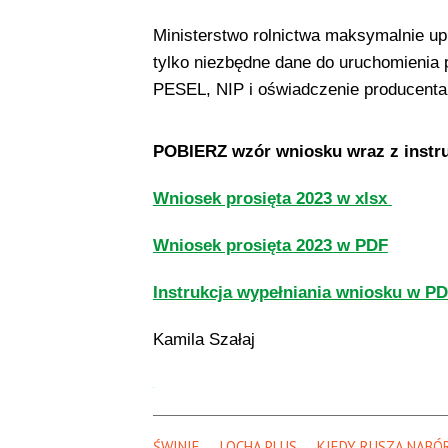
Ministerstwo rolnictwa maksymalnie upr
tylko niezbędne dane do uruchomienia p
PESEL, NIP i oświadczenie producenta
POBIERZ wzór wniosku wraz z instru
Wniosek​ prosięta​ 2023​ w xlsx
Wniosek​ prosięta​ 2023​ w PDF
Instrukcja wypełniania wniosku w P
Kamila Szałaj
ŚWINIE
LOCHA PLUS
KIEDY RUSZA NABÓ