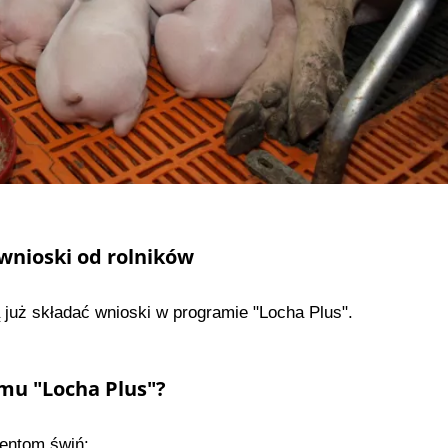
wnioski od rolników
już składać wnioski w programie "Locha Plus".
mu "Locha Plus"?
entom świń: