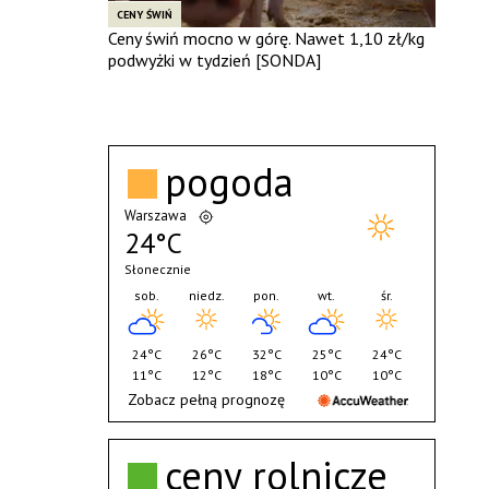
CENY ŚWIŃ
Ceny świń mocno w górę. Nawet 1,10 zł/kg
podwyżki w tydzień [SONDA]
pogoda
Warszawa
24°C
Słonecznie
sob.
niedz.
pon.
wt.
śr.
24°C
26°C
32°C
25°C
24°C
11°C
12°C
18°C
10°C
10°C
Zobacz pełną prognozę
ceny rolnicze