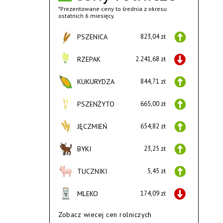
*Prezentowane ceny to średnia z okresu
ostatnich 6 miesięcy.
PSZENICA
823,04 zł
RZEPAK
2.241,68 zł
KUKURYDZA
844,71 zł
PSZENŻYTO
665,00 zł
JĘCZMIEŃ
654,82 zł
BYKI
23,25 zł
TUCZNIKI
5,45 zł
MLEKO
174,09 zł
Zobacz wiecej cen rolniczych