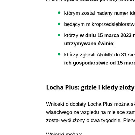
którym został nadany numer ide
będącym mikroprzedsiębiorstw
którzy
w dniu 15 marca 2023 r
utrzymywane świnie;
którzy zgłosili ARiMR do 31 si
ich gospodarstwie od 15 marca
Locha Plus: gdzie i kiedy złoż
Wnioski o dopłaty Locha Plus można s
właściwego ze względu na miejsce zami
został wydłużony o dwa tygodnie. Pierw
Wnioski można: