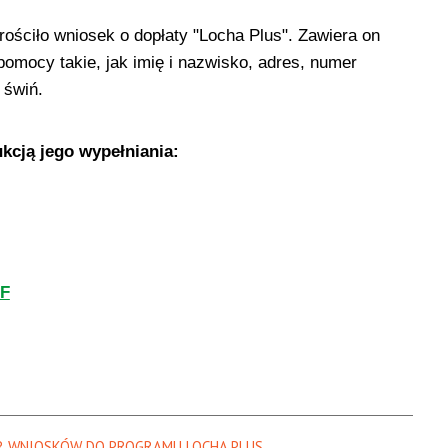
ościło wniosek o dopłaty "Locha Plus". Zawiera on
omocy takie, jak imię i nazwisko, adres, numer
 świń.
kcją jego wypełniania:
DF
R WNIOSKÓW DO PROGRAMU LOCHA PLUS