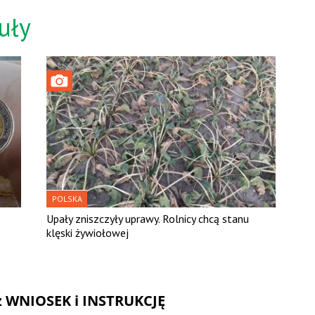
uły
POLSKA
Upały zniszczyły uprawy. Rolnicy chcą stanu
klęski żywiołowej
rz WNIOSEK i INSTRUKCJĘ