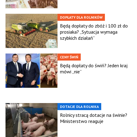
DOPŁATY DLA ROLNIKÓW
Będą dopłaty do zbóż i 100 zł do
prosiaka? „Sytuacja wymaga
szybkich działań”
CENY ŚWIŃ
Będą dopłaty do świń? Jeden kraj
mówi „nie”
DOTACJE DLA ROLNIKA
Rolnicy stracą dotacje na świnie?
Ministerstwo reaguje