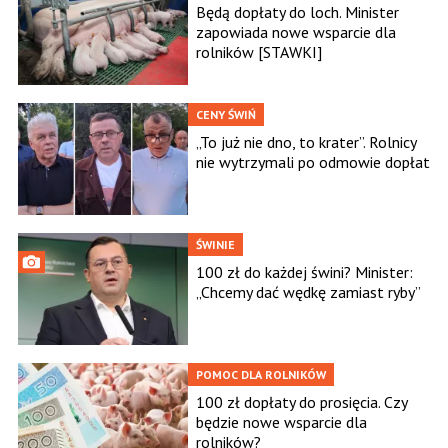
Będą dopłaty do loch. Minister
zapowiada nowe wsparcie dla
rolników [STAWKI]
CENY ŚWIŃ
„To już nie dno, to krater”. Rolnicy
nie wytrzymali po odmowie dopłat
ŚWINIE
100 zł do każdej świni? Minister:
„Chcemy dać wędkę zamiast ryby”
POMOC DLA ROLNIKÓW
100 zł dopłaty do prosięcia. Czy
będzie nowe wsparcie dla
rolników?