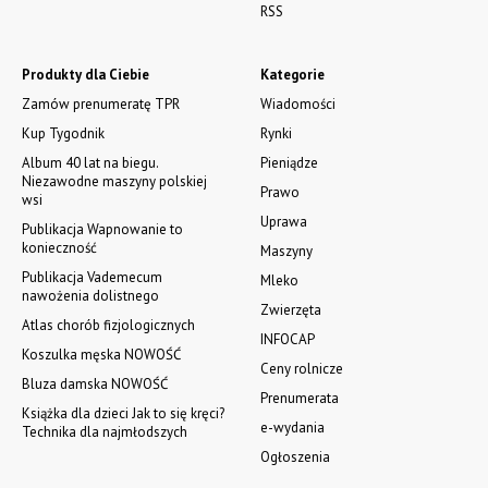
RSS
Produkty dla Ciebie
Kategorie
Zamów prenumeratę TPR
Wiadomości
Kup Tygodnik
Rynki
Album 40 lat na biegu.
Pieniądze
Niezawodne maszyny polskiej
Prawo
wsi
Uprawa
Publikacja Wapnowanie to
konieczność
Maszyny
Publikacja Vademecum
Mleko
nawożenia dolistnego
Zwierzęta
Atlas chorób fizjologicznych
INFOCAP
Koszulka męska NOWOŚĆ
Ceny rolnicze
Bluza damska NOWOŚĆ
Prenumerata
Książka dla dzieci Jak to się kręci?
e-wydania
Technika dla najmłodszych
Ogłoszenia