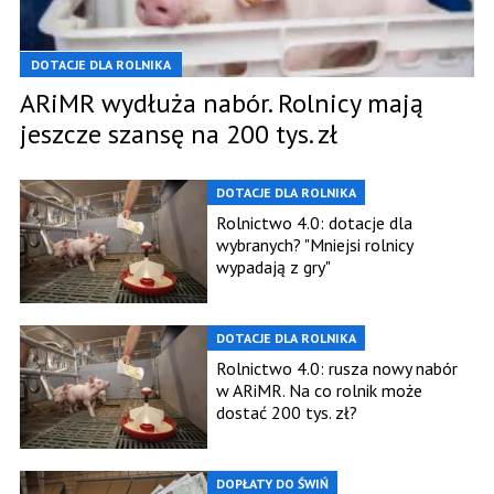
DOTACJE DLA ROLNIKA
ARiMR wydłuża nabór. Rolnicy mają
jeszcze szansę na 200 tys. zł
DOTACJE DLA ROLNIKA
Rolnictwo 4.0: dotacje dla
wybranych? "Mniejsi rolnicy
wypadają z gry"
DOTACJE DLA ROLNIKA
Rolnictwo 4.0: rusza nowy nabór
w ARiMR. Na co rolnik może
dostać 200 tys. zł?
DOPŁATY DO ŚWIŃ