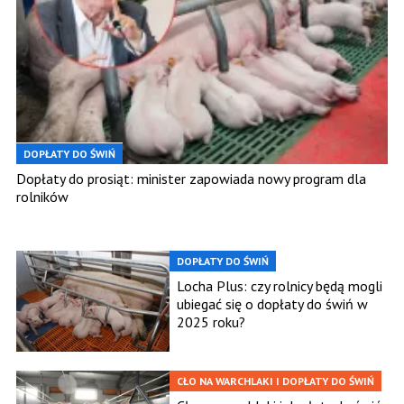
DOPŁATY DO ŚWIŃ
Dopłaty do prosiąt: minister zapowiada nowy program dla
rolników
DOPŁATY DO ŚWIŃ
Locha Plus: czy rolnicy będą mogli
ubiegać się o dopłaty do świń w
2025 roku?
CŁO NA WARCHLAKI I DOPŁATY DO ŚWIŃ