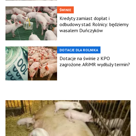
ŚWINIE
Kredyty zamiast dopłat i
odbudowy stad. Rolnicy: będziemy
wasalem Duńczyków
DOTACJE DLA ROLNIKA
Dotacje na świnie z KPO
zagrożone. ARiMR wydłuży termin?