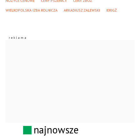
NOŻYCE CENOWE
CENY PSZENICY
CENY ZBÓŻ
WIELKOPOLSKA IZBA ROLNICZA
ARKADIUSZ ZALEWSKI
IERIGŻ
najnowsze