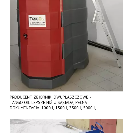
PRODUCENT ZBIORNIKI DWUPŁASZCZOWE -
TANGO OIL LEPSZE NIŻ U SĄSIADA, PEŁNA
DOKUMENTACJA. 1000 l, 1500 l, 2500 l, 5000 l,
produkt polski. Dobra cena, szybkie terminy realizacji. Tel. 536
842 737, www.tango-oil.pl