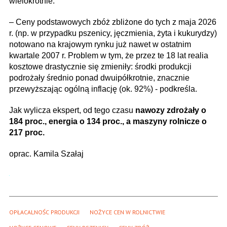
wielokrotnie.
– Ceny podstawowych zbóż zbliżone do tych z maja 2026
r. (np. w przypadku pszenicy, jęczmienia, żyta i kukurydzy)
notowano na krajowym rynku już nawet w ostatnim
kwartale 2007 r. Problem w tym, że przez te 18 lat realia
kosztowe drastycznie się zmieniły: środki produkcji
podrożały średnio ponad dwuipółkrotnie, znacznie
przewyższając ogólną inflację (ok. 92%) - podkreśla.
Jak wylicza ekspert, od tego czasu
nawozy zdrożały o
184 proc., energia o 134 proc., a maszyny rolnicze o
217 proc.
oprac. Kamila Szałaj
OPŁACALNOŚC PRODUKCJI
NOŻYCE CEN W ROLNICTWIE