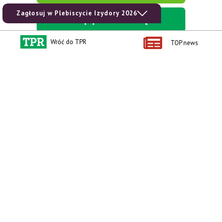
Zagłosuj w Plebiscycie Izydory 2026
kup prenumeratę
Wróć do TPR
TOP news
Kontakt i regulaminy
Przydatne linki
Kontakt
Ceny rolnicze
Reklama
Newsletter rolniczy
Polityka prywatności
Rolniczy Alert Cenowy
Regulamin
Pogoda
RODO
Ogłoszenia drobne
Konkursy TPR
e-Wydania TPR
Kącik Samotnych Serc
Porgram TV