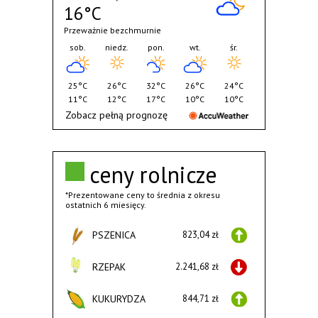
16°C
Przeważnie bezchmurnie
sob.
niedz.
pon.
wt.
śr.
25°C
26°C
32°C
26°C
24°C
11°C
12°C
17°C
10°C
10°C
Zobacz pełną prognozę
ceny rolnicze
*Prezentowane ceny to średnia z okresu
ostatnich 6 miesięcy.
PSZENICA
823,04 zł
RZEPAK
2.241,68 zł
KUKURYDZA
844,71 zł