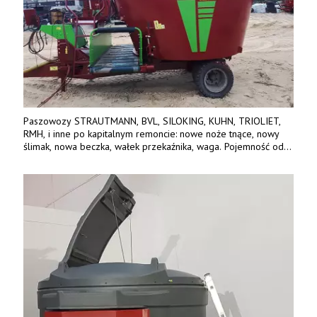
Paszowozy STRAUTMANN, BVL, SILOKING, KUHN, TRIOLIET,
RMH, i inne po kapitalnym remoncie: nowe noże tnące, nowy
ślimak, nowa beczka, wałek przekaźnika, waga. Pojemność od
5m3 - 40m3. Cena od 32 tys. Wozy sprowadzone z Niemiec.
Jesteśmy także producentem nowych paszowozów AKSA, woj.
wielkopolskie, koło Konina. Kontakt: 607 405 691.