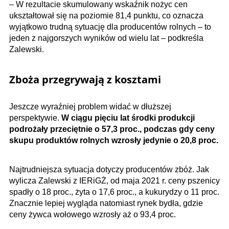
– W rezultacie skumulowany wskaźnik nożyc cen
ukształtował się na poziomie 81,4 punktu, co oznacza
wyjątkowo trudną sytuację dla producentów rolnych – to
jeden z najgorszych wyników od wielu lat – podkreśla
Zalewski.
Zboża przegrywają z kosztami
Jeszcze wyraźniej problem widać w dłuższej
perspektywie.
W ciągu pięciu lat środki produkcji
podrożały przeciętnie o 57,3 proc., podczas gdy ceny
skupu produktów rolnych wzrosły jedynie o 20,8 proc.
Najtrudniejsza sytuacja dotyczy producentów zbóż. Jak
wylicza Zalewski z IERiGŻ, od maja 2021 r. ceny pszenicy
spadły o 18 proc., żyta o 17,6 proc., a kukurydzy o 11 proc.
Znacznie lepiej wygląda natomiast rynek bydła, gdzie
ceny żywca wołowego wzrosły aż o 93,4 proc.