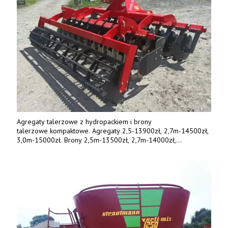
Agregaty talerzowe z hydropackiem i brony
talerzowe kompaktowe. Agregaty 2,5-13900zł, 2,7m-14500zł,
3,0m-15000zł. Brony 2,5m-13500zł, 2,7m-14000zł,
3,0m-14800zł. Tel. 500 800 106, www.agrieko.pl