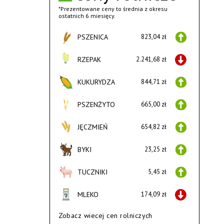
*Prezentowane ceny to średnia z okresu
ostatnich 6 miesięcy.
PSZENICA
823,04 zł
RZEPAK
2.241,68 zł
KUKURYDZA
844,71 zł
PSZENŻYTO
665,00 zł
JĘCZMIEŃ
654,82 zł
BYKI
23,25 zł
TUCZNIKI
5,45 zł
MLEKO
174,09 zł
Zobacz wiecej cen rolniczych