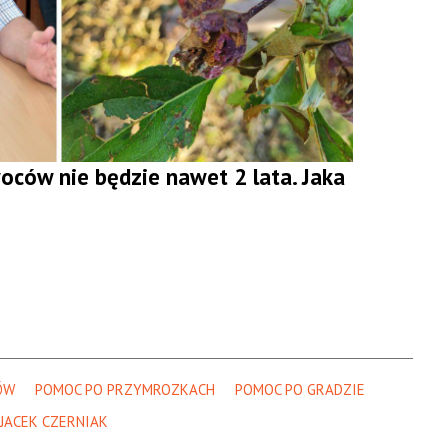
oców nie będzie nawet 2 lata. Jaka
ÓW
POMOC PO PRZYMROZKACH
POMOC PO GRADZIE
JACEK CZERNIAK