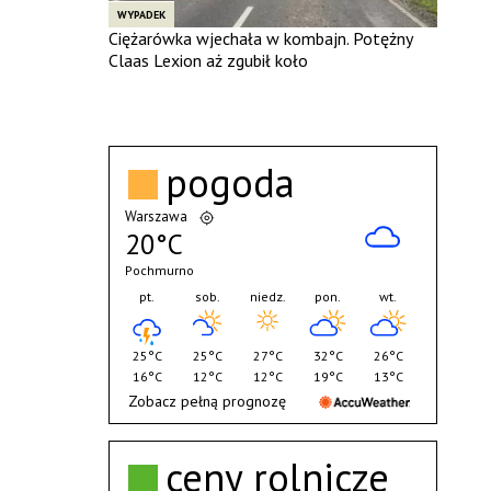
WYPADEK
Ciężarówka wjechała w kombajn. Potężny
Claas Lexion aż zgubił koło
pogoda
Warszawa
20°C
Pochmurno
pt.
sob.
niedz.
pon.
wt.
25°C
25°C
27°C
32°C
26°C
16°C
12°C
12°C
19°C
13°C
Zobacz pełną prognozę
ceny rolnicze