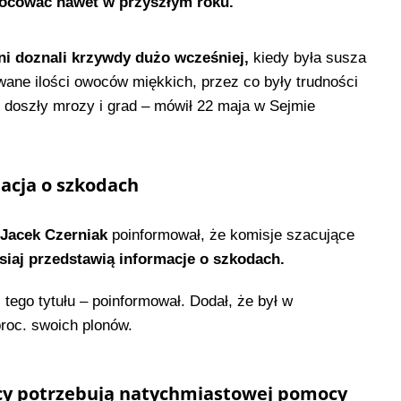
wocować nawet w przyszłym roku.
ni doznali krzywdy dużo wcześniej,
kiedy była susza
owane ilości owoców miękkich, przez co były trudności
 doszły mrozy i grad – mówił 22 maja w Sejmie
macja o szkodach
 Jacek Czerniak
poinformował, że komisje szacujące
siaj przedstawią informacje o szkodach.
 tego tytułu – poinformował. Dodał, że był w
 proc. swoich plonów.
icy potrzebują natychmiastowej pomocy