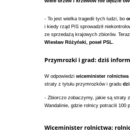
wiele drzew i krzewów nie będzie o
- To jest wielka tragedii tych ludzi, bo
o
i kiedy rząd PiS sprowadził niekontrol
ze sprzedażą krajowych zbiorów. Teraz
Wiesław Różyński, poseł PSL.
Przymrozki i grad: dziś infor
W odpowiedzi
wiceminister rolnictwa
straty z tytułu przymrozków i gradu
dzi
- Zbiorczo zobaczymy, jakie są straty z
Wandalinie, gdzie rolnicy potracili 100
Wiceminister rolnictwa: roln