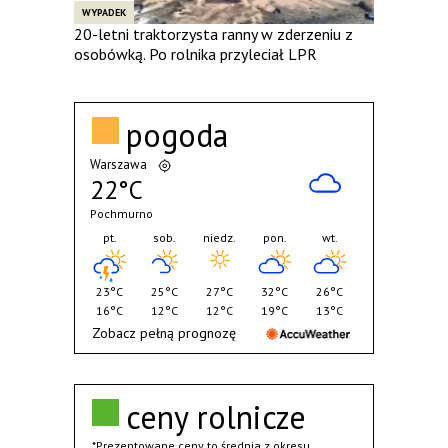
WYPADEK
20-letni traktorzysta ranny w zderzeniu z
osobówką. Po rolnika przyleciał LPR
pogoda
Warszawa
22°C
Pochmurno
pt.
sob.
niedz.
pon.
wt.
23°C
25°C
27°C
32°C
26°C
16°C
12°C
12°C
19°C
13°C
Zobacz pełną prognozę
ceny rolnicze
*Prezentowane ceny to średnia z okresu