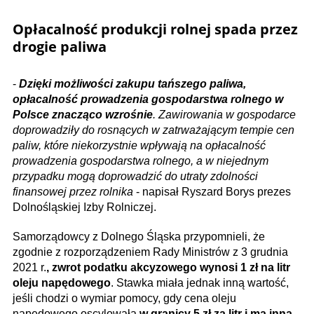
Opłacalność produkcji rolnej spada przez
drogie paliwa
-
Dzięki możliwości zakupu tańszego paliwa,
opłacalność prowadzenia gospodarstwa rolnego w
Polsce znacząco wzrośnie
. Zawirowania w gospodarce
doprowadziły do rosnących w zatrważającym tempie cen
paliw, które niekorzystnie wpływają na opłacalność
prowadzenia gospodarstwa rolnego, a w niejednym
przypadku mogą doprowadzić do utraty zdolności
finansowej przez rolnika
- napisał Ryszard Borys prezes
Dolnośląskiej Izby Rolniczej.
Samorządowcy z Dolnego Śląska przypomnieli, że
zgodnie z rozporządzeniem Rady Ministrów z 3 grudnia
2021 r.
, zwrot podatku akcyzowego wynosi 1 zł na litr
oleju napędowego
. Stawka miała jednak inną wartość,
jeśli chodzi o wymiar pomocy, gdy cena oleju
napędowego oscylowała
w granicy 5 zł za litr i ma inną