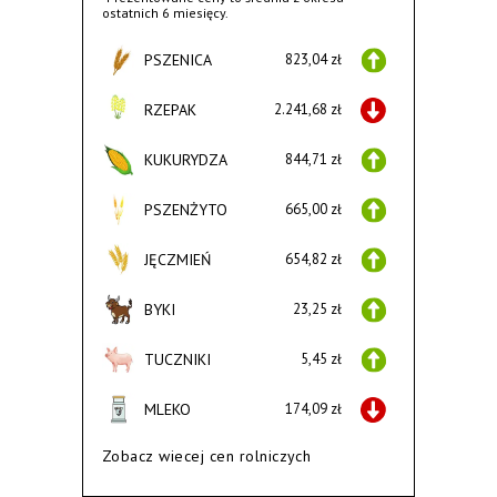
ostatnich 6 miesięcy.
PSZENICA
823,04 zł
RZEPAK
2.241,68 zł
KUKURYDZA
844,71 zł
PSZENŻYTO
665,00 zł
JĘCZMIEŃ
654,82 zł
BYKI
23,25 zł
TUCZNIKI
5,45 zł
MLEKO
174,09 zł
Zobacz wiecej cen rolniczych