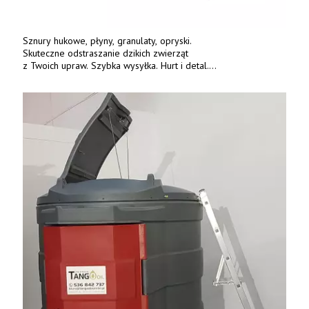
Sznury hukowe, płyny, granulaty, opryski.
Skuteczne odstraszanie dzikich zwierząt
z Twoich upraw. Szybka wysyłka. Hurt i detal.
www.deterren.pl • tel. +48 790 800 510.