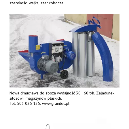
szerokości wałka, szer robocza
do 6 m. Mocna konstrukcja. Karchex.
Tel. 606 211 056, 507 158 699.
Nowa dmuchawa do zboża wydajność 30 i 60 t/h. Załadunek
silosów i magazynów płaskich.
Tel. 503 025 125. www.graintec.pl