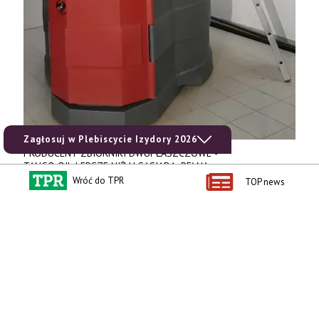
Zagłosuj w Plebiscycie Izydory 2026
PRODUCENT ZBIORNIKI DWUPŁASZCZOWE -
TANGO OIL LEPSZE NIŻ U SĄSIADA, PEŁNA
DOKUMENTACJA. 1000 l, 1500 l, 2500 l, 5000 l,
Wróć do TPR
TOP news
produkt polski. Dobra cena, szybkie terminy realizacji. Tel. 536
842 737, www.tango-oil.pl
WSZYSTKIE OGŁOSZENIA