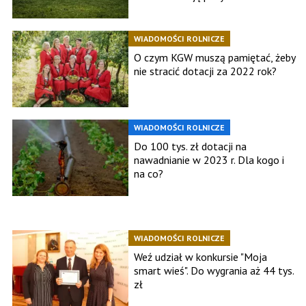
WIADOMOŚCI ROLNICZE
O czym KGW muszą pamiętać, żeby
nie stracić dotacji za 2022 rok?
WIADOMOŚCI ROLNICZE
Do 100 tys. zł dotacji na
nawadnianie w 2023 r. Dla kogo i
na co?
WIADOMOŚCI ROLNICZE
Weź udział w konkursie "Moja
smart wieś". Do wygrania aż 44 tys.
zł