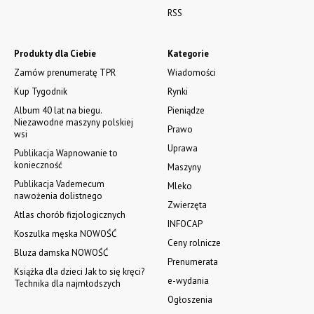
RSS
Produkty dla Ciebie
Kategorie
Zamów prenumeratę TPR
Wiadomości
Kup Tygodnik
Rynki
Album 40 lat na biegu.
Pieniądze
Niezawodne maszyny polskiej
Prawo
wsi
Uprawa
Publikacja Wapnowanie to
konieczność
Maszyny
Publikacja Vademecum
Mleko
nawożenia dolistnego
Zwierzęta
Atlas chorób fizjologicznych
INFOCAP
Koszulka męska NOWOŚĆ
Ceny rolnicze
Bluza damska NOWOŚĆ
Prenumerata
Książka dla dzieci Jak to się kręci?
e-wydania
Technika dla najmłodszych
Ogłoszenia