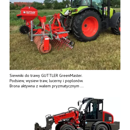
Siewniki do trawy GUTTLER GreenMaster.
Podsiew, wysiew traw, lucerny i poplonów.
Brona aktywna z wałem pryzmatycznym
Guttlera. Bezpośredni importer www.karchex.eu
Tel. 606 211 056, 507 158 699.