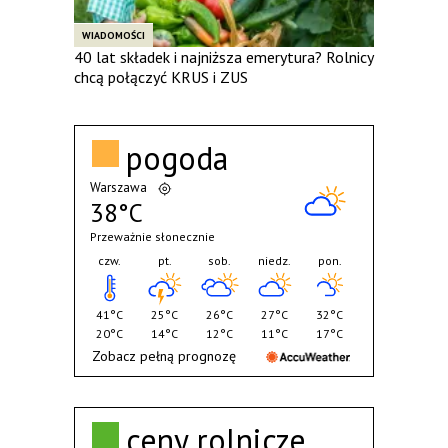
WIADOMOŚCI
40 lat składek i najniższa emerytura? Rolnicy
chcą połączyć KRUS i ZUS
pogoda
Warszawa
38°C
Przeważnie słonecznie
czw.
pt.
sob.
niedz.
pon.
41°C
25°C
26°C
27°C
32°C
20°C
14°C
12°C
11°C
17°C
Zobacz pełną prognozę
ceny rolnicze