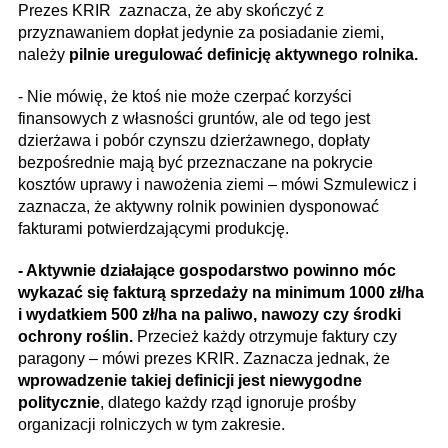
Prezes KRIR
zaznacza, że aby skończyć z
przyznawaniem dopłat jedynie za posiadanie ziemi,
należy
pilnie uregulować definicję aktywnego rolnika.
- Nie mówię, że ktoś nie może czerpać korzyści
finansowych z własności gruntów, ale od tego jest
dzierżawa i pobór czynszu dzierżawnego, dopłaty
bezpośrednie mają być przeznaczane na pokrycie
kosztów uprawy i nawożenia ziemi – mówi Szmulewicz i
zaznacza, że aktywny rolnik powinien dysponować
fakturami potwierdzającymi produkcję.
- Aktywnie działające gospodarstwo powinno móc
wykazać się fakturą sprzedaży na minimum 1000 zł/ha
i wydatkiem 500 zł/ha na paliwo, nawozy czy środki
ochrony roślin.
Przecież każdy otrzymuje faktury czy
paragony – mówi prezes KRIR. Zaznacza jednak, że
wprowadzenie takiej definicji jest niewygodne
politycznie
, dlatego każdy rząd ignoruje prośby
organizacji rolniczych w tym zakresie.