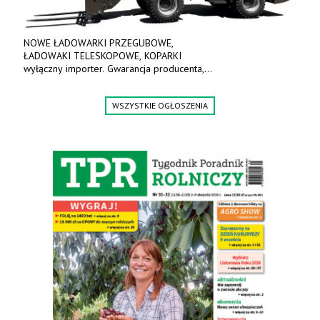
NOWE ŁADOWARKI PRZEGUBOWE,
ŁADOWAKI TELESKOPOWE, KOPARKI
wyłączny importer. Gwarancja producenta,
bogate wyposażenie, prosta konstrukcja.
Ceny od 69 000 zł netto wraz z osprzętem.
WSZYSTKIE OGŁOSZENIA
Tel: 509-365-675. www.kmm.info.pl