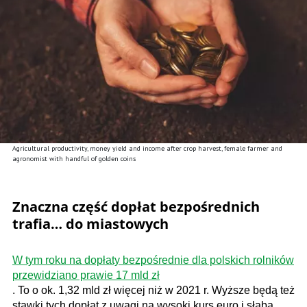
Agricultural productivity, money yield and income after crop harvest, female farmer and
agronomist with handful of golden coins
Znaczna część dopłat bezpośrednich
trafia… do miastowych
W tym roku na dopłaty bezpośrednie dla polskich rolników
przewidziano prawie 17 mld zł
. To o ok. 1,32 mld zł więcej niż w 2021 r. Wyższe będą też
stawki tych dopłat z uwagi na wysoki kurs euro i słabą