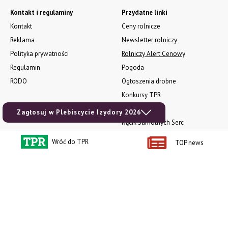
Kontakt i regulaminy
Przydatne linki
Kontakt
Ceny rolnicze
Reklama
Newsletter rolniczy
Polityka prywatności
Rolniczy Alert Cenowy
Regulamin
Pogoda
RODO
Ogłoszenia drobne
Konkursy TPR
e-Wydania TPR
Zagłosuj w Plebiscycie Izydory 2026
Kącik Samotnych Serc
Porgram TV
Wróć do TPR
TOP news
agrarsklep.pl
RSS
Produkty dla Ciebie
Kategorie
Zamów prenumeratę TPR
Wiadomości
Kup Tygodnik
Rynki