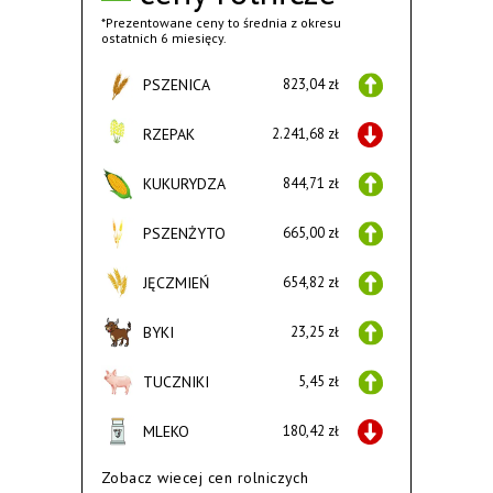
*Prezentowane ceny to średnia z okresu
ostatnich 6 miesięcy.
PSZENICA
823,04 zł
RZEPAK
2.241,68 zł
KUKURYDZA
844,71 zł
PSZENŻYTO
665,00 zł
JĘCZMIEŃ
654,82 zł
BYKI
23,25 zł
TUCZNIKI
5,45 zł
MLEKO
180,42 zł
Zobacz wiecej cen rolniczych