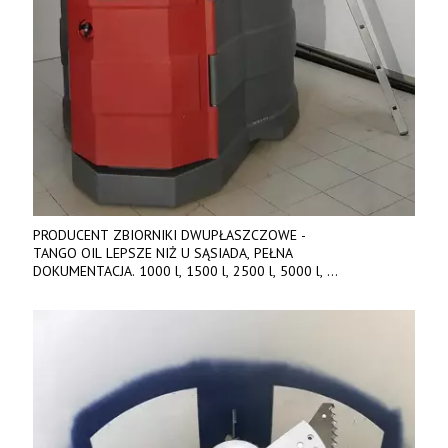
PRODUCENT ZBIORNIKI DWUPŁASZCZOWE -
TANGO OIL LEPSZE NIŻ U SĄSIADA, PEŁNA
DOKUMENTACJA. 1000 l, 1500 l, 2500 l, 5000 l,
produkt polski. Dobra cena, szybkie terminy realizacji. Tel. 536
842 737, www.tango-oil.pl