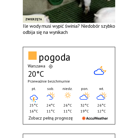
ZWIERZĘTA
Ile wody musi wypić świnia? Niedobór szybko
odbija się na wynikach
pogoda
Warszawa
20°C
Przeważnie bezchmurnie
pt.
sob.
niedz.
pon.
wt.
25°C
24°C
26°C
32°C
26°C
16°C
11°C
11°C
19°C
12°C
Zobacz pełną prognozę