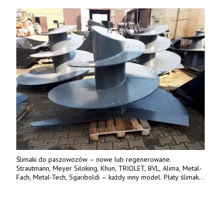
Tel.: 61 285 38 61, 603 626 688.
Ślimaki do paszowozów – nowe lub regenerowane.
Strautmann, Meyer Siloking, Khun, TRIOLET, BVL, Alima, Metal-
Fach, Metal-Tech, Sgariboldi – każdy inny model. Płaty ślimaka
wykonane z blachy o podwyższonej wytrzymałości na ścieranie
– 15 lub 18 mm. Możliwa wymiana i dowóz na miejsce – cała
Polska. Tel. 609 144 596.