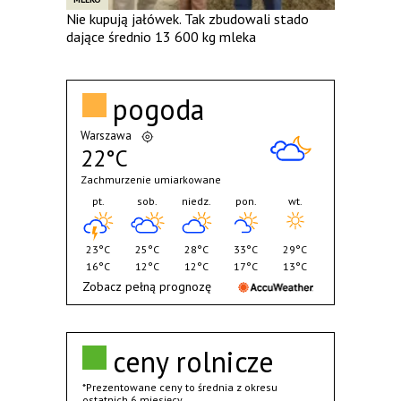
Nie kupują jałówek. Tak zbudowali stado
dające średnio 13 600 kg mleka
pogoda
Warszawa
22°C
Zachmurzenie umiarkowane
pt.
sob.
niedz.
pon.
wt.
23°C
25°C
28°C
33°C
29°C
16°C
12°C
12°C
17°C
13°C
Zobacz pełną prognozę
ceny rolnicze
*Prezentowane ceny to średnia z okresu
ostatnich 6 miesięcy.