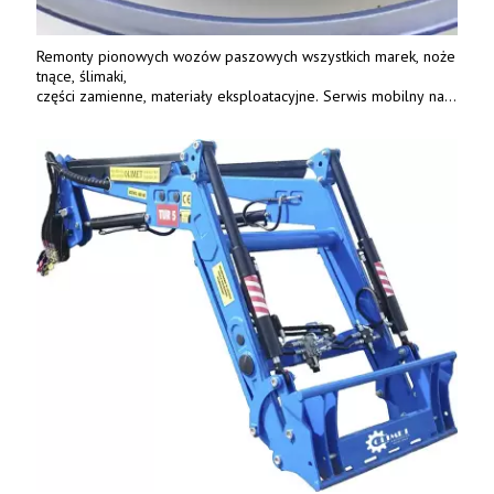
Remonty pionowych wozów paszowych wszystkich marek, noże
tnące, ślimaki,
części zamienne, materiały eksploatacyjne. Serwis mobilny na
terenie całej Polski.
Tel.: 61 285 38 61, 603 626 688.