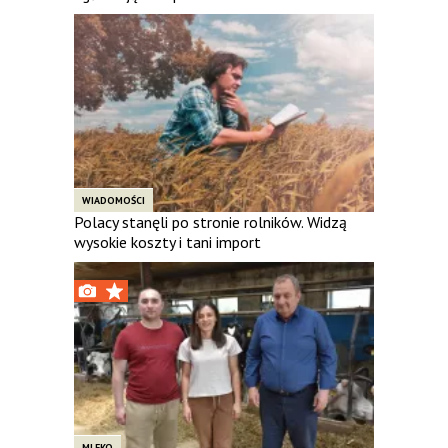
WIADOMOŚCI
Polacy stanęli po stronie rolników. Widzą
wysokie koszty i tani import
MLEKO