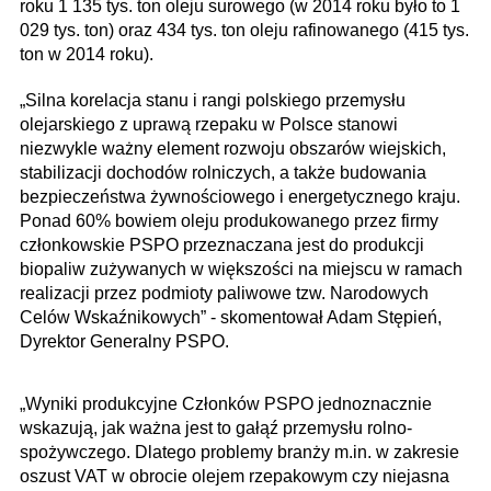
roku 1 135 tys. ton oleju surowego (w 2014 roku było to 1
029 tys. ton) oraz 434 tys. ton oleju rafinowanego (415 tys.
ton w 2014 roku).
„Silna korelacja stanu i rangi polskiego przemysłu
olejarskiego z uprawą rzepaku w Polsce stanowi
niezwykle ważny element rozwoju obszarów wiejskich,
stabilizacji dochodów rolniczych, a także budowania
bezpieczeństwa żywnościowego i energetycznego kraju.
Ponad 60% bowiem oleju produkowanego przez firmy
członkowskie PSPO przeznaczana jest do produkcji
biopaliw zużywanych w większości na miejscu w ramach
realizacji przez podmioty paliwowe tzw. Narodowych
Celów Wskaźnikowych” - skomentował Adam Stępień,
Dyrektor Generalny PSPO.
„Wyniki produkcyjne Członków PSPO jednoznacznie
wskazują, jak ważna jest to gałąź przemysłu rolno-
spożywczego. Dlatego problemy branży m.in. w zakresie
oszust VAT w obrocie olejem rzepakowym czy niejasna