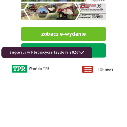
zobacz e-wydanie
kup prenumeratę
Zagłosuj w Plebiscycie Izydory 2026
Wróć do TPR
TOP news
Kontakt i regulaminy
Przydatne linki
Kontakt
Ceny rolnicze
Reklama
Newsletter rolniczy
Polityka prywatności
Rolniczy Alert Cenowy
Regulamin
Pogoda