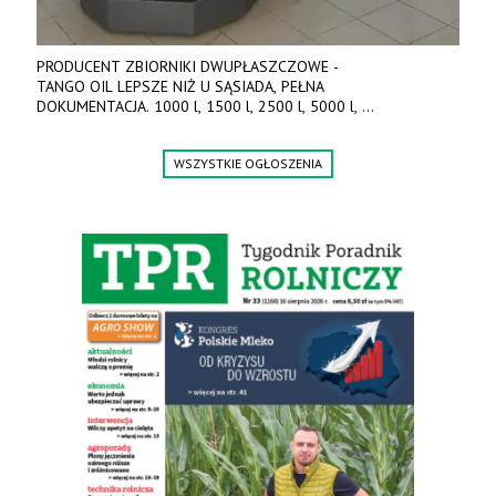
PRODUCENT ZBIORNIKI DWUPŁASZCZOWE -
TANGO OIL LEPSZE NIŻ U SĄSIADA, PEŁNA
DOKUMENTACJA. 1000 l, 1500 l, 2500 l, 5000 l,
produkt polski. Dobra cena, szybkie terminy realizacji. Tel. 536
842 737, www.tango-oil.pl
WSZYSTKIE OGŁOSZENIA