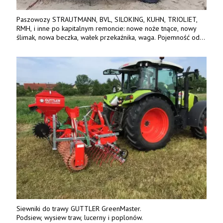
Paszowozy STRAUTMANN, BVL, SILOKING, KUHN, TRIOLIET,
RMH, i inne po kapitalnym remoncie: nowe noże tnące, nowy
ślimak, nowa beczka, wałek przekaźnika, waga. Pojemność od
5m3 - 40m3. Cena od 32 tys. Wozy sprowadzone z Niemiec.
Jesteśmy także producentem nowych paszowozów AKSA, woj.
wielkopolskie, koło Konina. Kontakt: 607 405 691.
Siewniki do trawy GUTTLER GreenMaster.
Podsiew, wysiew traw, lucerny i poplonów.