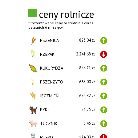
ceny rolnicze
*Prezentowane ceny to średnia z okresu
ostatnich 6 miesięcy.
PSZENICA
823,04 zł
RZEPAK
2.241,68 zł
KUKURYDZA
844,71 zł
PSZENŻYTO
665,00 zł
JĘCZMIEŃ
654,82 zł
BYKI
23,25 zł
TUCZNIKI
5,45 zł
MLEKO
174,09 zł