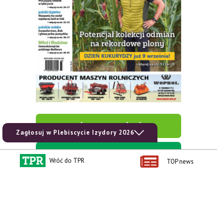
zobacz e-wydanie
Zagłosuj w Plebiscycie Izydory 2026
kup prenumeratę
Wróć do TPR
TOP news