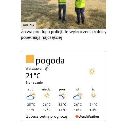
POLICJA
Żniwa pod lupą policji. Te wykroczenia rolnicy
popełniają najczęściej
pogoda
Warszawa
21°C
Słonecznie
sob.
niedz.
pon.
wt.
śr.
25°C
26°C
32°C
26°C
24°C
11°C
12°C
17°C
10°C
10°C
Zobacz pełną prognozę