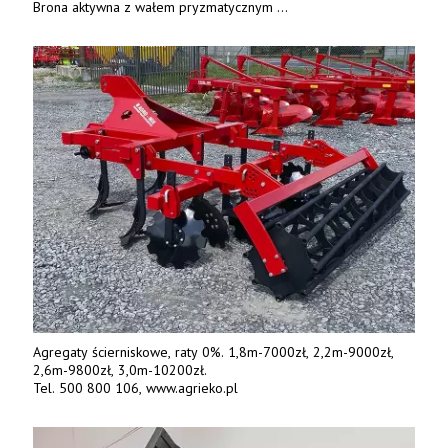
Brona aktywna z wałem pryzmatycznym
Guttlera. Bezpośredni importer www.karchex.eu
Tel. 606 211 056, 507 158 699.
Agregaty ścierniskowe, raty 0%. 1,8m-7000zł, 2,2m-9000zł,
2,6m-9800zł, 3,0m-10200zł.
Tel. 500 800 106, www.agrieko.pl