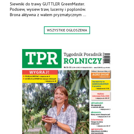
Siewniki do trawy GUTTLER GreenMaster.
Podsiew, wysiew traw, lucerny i poplonów.
Brona aktywna z wałem pryzmatycznym
Guttlera. Bezpośredni importer www.karchex.eu
Tel. 606 211 056, 507 158 699.
WSZYSTKIE OGŁOSZENIA