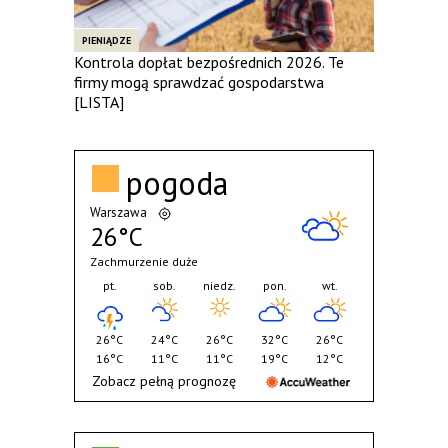
PIENIĄDZE
Kontrola dopłat bezpośrednich 2026. Te
firmy mogą sprawdzać gospodarstwa
[LISTA]
pogoda
Warszawa
26°C
Zachmurzenie duże
pt.
sob.
niedz.
pon.
wt.
26°C
24°C
26°C
32°C
26°C
16°C
11°C
11°C
19°C
12°C
Zobacz pełną prognozę