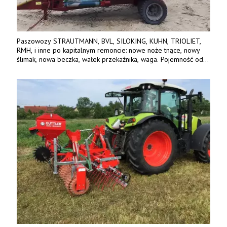
Paszowozy STRAUTMANN, BVL, SILOKING, KUHN, TRIOLIET,
RMH, i inne po kapitalnym remoncie: nowe noże tnące, nowy
ślimak, nowa beczka, wałek przekaźnika, waga. Pojemność od
5m3 - 40m3. Cena od 32 tys. Wozy sprowadzone z Niemiec.
Jesteśmy także producentem nowych paszowozów AKSA, woj.
wielkopolskie, koło Konina. Kontakt: 607 405 691.