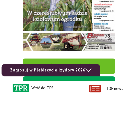
zobacz e-wydanie
Zagłosuj w Plebiscycie Izydory 2026
kup prenumeratę
Wróć do TPR
TOP news
Kontakt i regulaminy
Przydatne linki