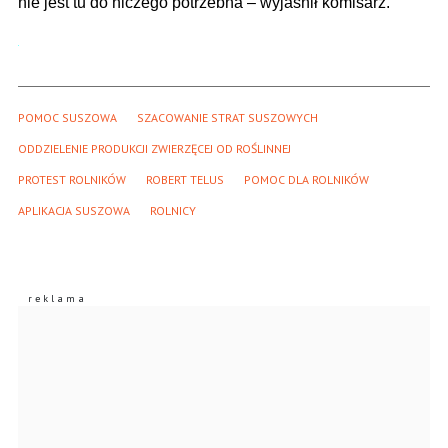
nie jest tu do niczego potrzebna – wyjaśnił komisarz.
POMOC SUSZOWA
SZACOWANIE STRAT SUSZOWYCH
ODDZIELENIE PRODUKCJI ZWIERZĘCEJ OD ROŚLINNEJ
PROTEST ROLNIKÓW
ROBERT TELUS
POMOC DLA ROLNIKÓW
APLIKACJA SUSZOWA
ROLNICY