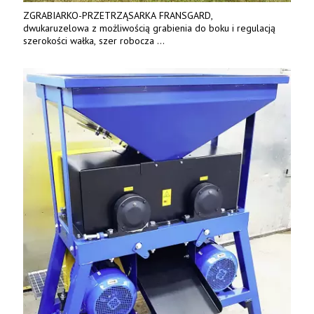
ZGRABIARKO-PRZETRZĄSARKA FRANSGARD,
dwukaruzelowa z możliwością grabienia do boku i regulacją
szerokości wałka, szer robocza
do 6 m. Mocna konstrukcja. Karchex.
Tel. 606 211 056, 507 158 699.