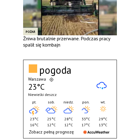
POŻAR
Żniwa brutalnie przerwane. Podczas pracy
spalił się kombajn
pogoda
Warszawa
23°C
Niewielki deszcz
pt.
sob.
niedz.
pon.
wt.
23°C
25°C
28°C
33°C
29°C
16°C
12°C
12°C
17°C
13°C
Zobacz pełną prognozę