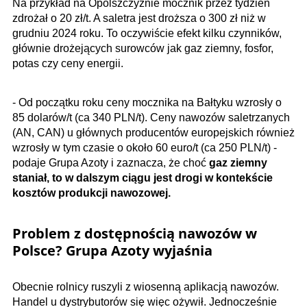
Na przykład na Opolszczyźnie mocznik przez tydzień
zdrożał o 20 zł/t. A saletra jest droższa o 300 zł niż w
grudniu 2024 roku. To oczywiście efekt kilku czynników,
głównie drożejących surowców jak gaz ziemny, fosfor,
potas czy ceny energii.
- Od początku roku ceny mocznika na Bałtyku wzrosły o
85 dolarów/t (ca 340 PLN/t). Ceny nawozów saletrzanych
(AN, CAN) u głównych producentów europejskich również
wzrosły w tym czasie o około 60 euro/t (ca 250 PLN/t) -
podaje Grupa Azoty i zaznacza, że choć
gaz ziemny
staniał, to w dalszym ciągu jest drogi w kontekście
kosztów produkcji nawozowej.
Problem z dostępnością nawozów w
Polsce? Grupa Azoty wyjaśnia
Obecnie rolnicy ruszyli z wiosenną aplikacją nawozów.
Handel u dystrybutorów się więc ożywił. Jednocześnie