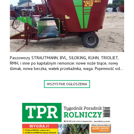
Paszowozy STRAUTMANN, BVL, SILOKING, KUHN, TRIOLIET,
RMH, i inne po kapitalnym remoncie: nowe noże tnące, nowy
ślimak, nowa beczka, wałek przekaźnika, waga. Pojemność od
5m3 - 40m3. Cena od 32 tys. Wozy sprowadzone z Niemiec.
Jesteśmy także producentem nowych paszowozów AKSA, woj.
WSZYSTKIE OGŁOSZENIA
wielkopolskie, koło Konina. Kontakt: 607 405 691.