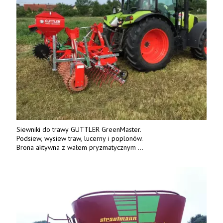
Siewniki do trawy GUTTLER GreenMaster.
Podsiew, wysiew traw, lucerny i poplonów.
Brona aktywna z wałem pryzmatycznym
Guttlera. Bezpośredni importer www.karchex.eu
Tel. 606 211 056, 507 158 699.