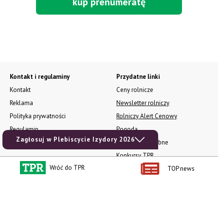
kup prenumeratę
Kontakt i regulaminy
Przydatne linki
Kontakt
Ceny rolnicze
Reklama
Newsletter rolniczy
Polityka prywatności
Rolniczy Alert Cenowy
Regulamin
Pogoda
Zagłosuj w Plebiscycie Izydory 2026
RODO
Ogłoszenia drobne
Konkursy TPR
Wróć do TPR
TOP news
e-Wydania TPR
Kącik Samotnych Serc
Porgram TV
agrarsklep.pl