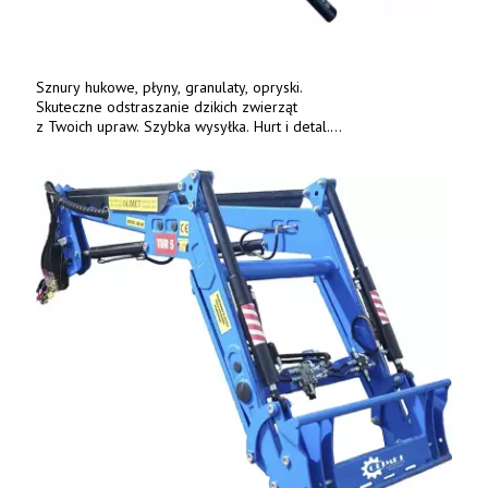
Sznury hukowe, płyny, granulaty, opryski.
Skuteczne odstraszanie dzikich zwierząt
z Twoich upraw. Szybka wysyłka. Hurt i detal.
www.deterren.pl • tel. +48 790 800 510.