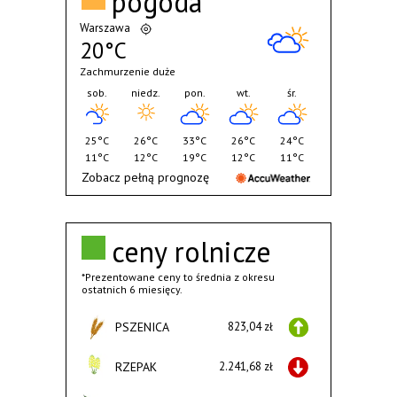
pogoda
Warszawa
20°C
Zachmurzenie duże
sob.
niedz.
pon.
wt.
śr.
25°C
26°C
33°C
26°C
24°C
11°C
12°C
19°C
12°C
11°C
Zobacz pełną prognozę
ceny rolnicze
*Prezentowane ceny to średnia z okresu
ostatnich 6 miesięcy.
PSZENICA
823,04 zł
RZEPAK
2.241,68 zł