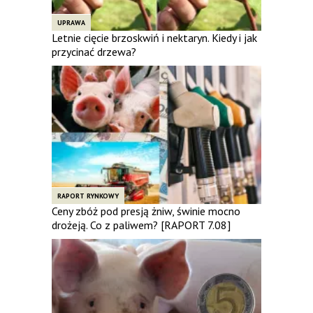
UPRAWA
Letnie cięcie brzoskwiń i nektaryn. Kiedy i jak
przycinać drzewa?
RAPORT RYNKOWY
Ceny zbóż pod presją żniw, świnie mocno
drożeją. Co z paliwem? [RAPORT 7.08]