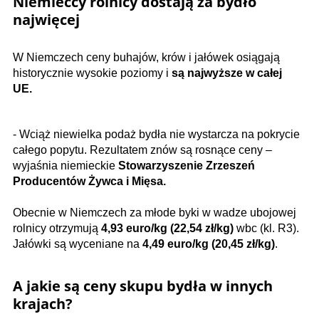
Niemieccy rolnicy dostają za bydło
najwięcej
W Niemczech ceny buhajów, krów i jałówek osiągają
historycznie wysokie poziomy i
są najwyższe w całej
UE.
- Wciąż niewielka podaż bydła nie wystarcza na pokrycie
całego popytu. Rezultatem znów są rosnące ceny –
wyjaśnia niemieckie
Stowarzyszenie Zrzeszeń
Producentów Żywca i Mięsa.
Obecnie w Niemczech za młode byki w wadze ubojowej
rolnicy otrzymują
4,93 euro/kg (22,54 zł/kg)
wbc (kl. R3).
Jałówki są wyceniane na
4,49 euro/kg (20,45 zł/kg)
.
A jakie są ceny skupu bydła w innych
krajach?