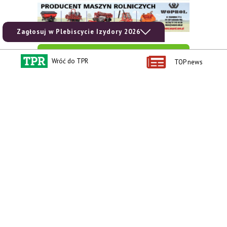
Zagłosuj w Plebiscycie Izydory 2026
zobacz e-wydanie
Wróć do TPR
TOP news
kup prenumeratę
Kontakt i regulaminy
Przydatne linki
Kontakt
Ceny rolnicze
Reklama
Newsletter rolniczy
Polityka prywatności
Rolniczy Alert Cenowy
Regulamin
Pogoda