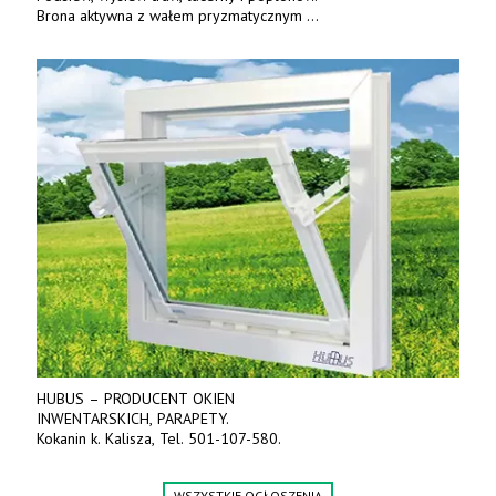
Brona aktywna z wałem pryzmatycznym
Guttlera. Bezpośredni importer www.karchex.eu
Tel. 606 211 056, 507 158 699.
HUBUS – PRODUCENT OKIEN
INWENTARSKICH, PARAPETY.
Kokanin k. Kalisza, Tel. 501-107-580.
WSZYSTKIE OGŁOSZENIA