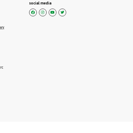
social media
owy
rc