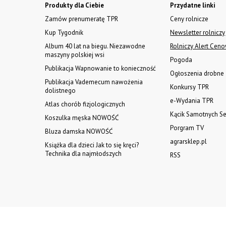
Produkty dla Ciebie
Przydatne linki
Zamów prenumeratę TPR
Ceny rolnicze
Kup Tygodnik
Newsletter rolniczy
Album 40 lat na biegu. Niezawodne
Rolniczy Alert Cen
maszyny polskiej wsi
Pogoda
Publikacja Wapnowanie to konieczność
Ogłoszenia drobne
Publikacja Vademecum nawożenia
Konkursy TPR
dolistnego
e-Wydania TPR
Atlas chorób fizjologicznych
Kącik Samotnych Se
Koszulka męska NOWOŚĆ
Porgram TV
Bluza damska NOWOŚĆ
agrarsklep.pl
Książka dla dzieci Jak to się kręci?
Technika dla najmłodszych
RSS