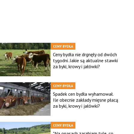
CENY BYDŁA
Ceny bydła nie drgnęły od dwóch
tygodni. Jakie są aktualne stawki
za byki, krowy i jałówki?
CENY BYDŁA
Spadek cen bydła wyhamował.
Ile obecnie zakłady mięsne płacą
za byki, krowy i jałówki?
CENY BYDŁA
"Na opasach zarabiam tyle, co