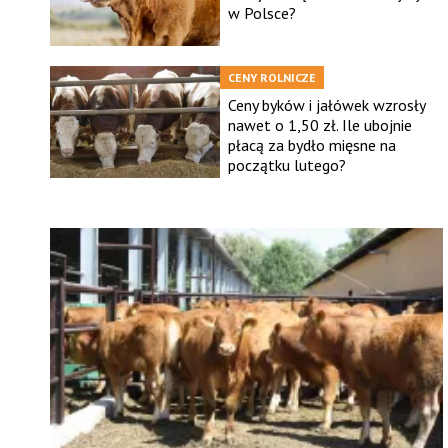
w Polsce?
CENY ROLNICZE
Ceny byków i jałówek wzrosły
nawet o 1,50 zł. Ile ubojnie
płacą za bydło mięsne na
początku lutego?