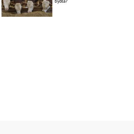
bydła?