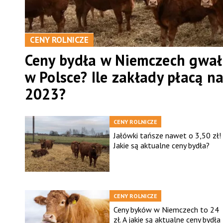
CENY ROLNICZE
Ceny bydła w Niemczech gwał
w Polsce? Ile zakłady płacą n
2023?
CENY ROLNICZE
Jałówki tańsze nawet o 3,50 zł!
Jakie są aktualne ceny bydła?
CENY ROLNICZE
Ceny byków w Niemczech to 24
zł. A jakie są aktualne ceny bydła