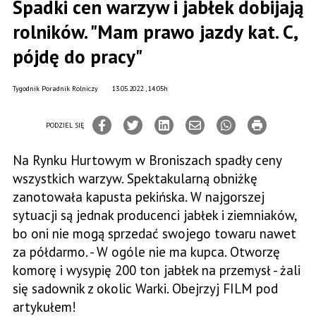
Spadki cen warzyw i jabłek dobijają
rolników. "Mam prawo jazdy kat. C,
pójdę do pracy"
Tygodnik Poradnik Rolniczy
13.05.2022., 14:05h
PODZIEL SIĘ
Na Rynku Hurtowym w Broniszach spadły ceny
wszystkich warzyw. Spektakularną obniżkę
zanotowała kapusta pekińska. W najgorszej
sytuacji są jednak producenci jabłek i ziemniaków,
bo oni nie mogą sprzedać swojego towaru nawet
za półdarmo. - W ogóle nie ma kupca. Otworzę
komorę i wysypię 200 ton jabłek na przemysł - żali
się sadownik z okolic Warki. Obejrzyj FILM pod
artykułem!