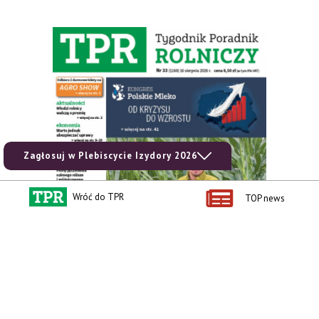
Zagłosuj w Plebiscycie Izydory 2026
Wróć do TPR
TOP news