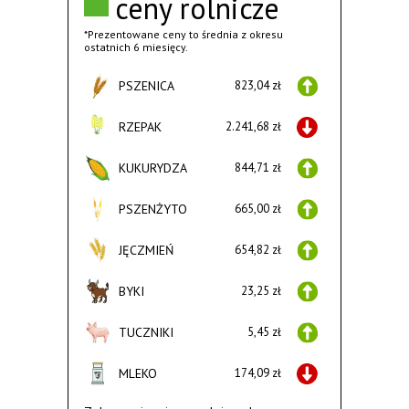
ceny rolnicze
*Prezentowane ceny to średnia z okresu
ostatnich 6 miesięcy.
PSZENICA
823,04 zł
RZEPAK
2.241,68 zł
KUKURYDZA
844,71 zł
PSZENŻYTO
665,00 zł
JĘCZMIEŃ
654,82 zł
BYKI
23,25 zł
TUCZNIKI
5,45 zł
MLEKO
174,09 zł