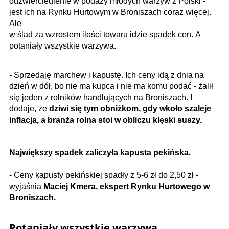
odzwierciedlenie w podaży młodych warzyw z Polski -
jest ich na Rynku Hurtowym w Broniszach coraz więcej.
Ale
w ślad za wzrostem ilości towaru idzie spadek cen.
A
potaniały wszystkie warzywa.
- Sprzedaję marchew i kapustę. Ich ceny idą z dnia na
dzień w dół, bo nie ma kupca i nie ma komu podać - żalił
się jeden z rolników handlujących na Broniszach. I
dodaje, że
dziwi się tym obniżkom, gdy wkoło szaleje
inflacja, a branża rolna stoi w obliczu klęski suszy.
Największy spadek zaliczyła kapusta pekińska.
- Ceny kapusty pekińskiej spadły z 5-6 zł do 2,50 zł -
wyjaśnia
Maciej Kmera, ekspert Rynku Hurtowego w
Broniszach.
Potaniały wszystkie warzywa