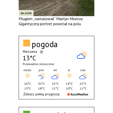
NA LUZIE
Pługiem „namalował” Marilyn Monroe.
Gigantyczny portret powstał na polu
pogoda
Warszawa
13°C
Przeważnie słonecznie
niedz.
pon.
wt.
śr.
czw.
26°C
32°C
25°C
24°C
25°C
13°C
18°C
11°C
10°C
11°C
Zobacz pełną prognozę