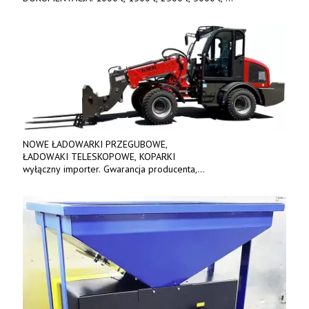
produkt polski. Dobra cena, szybkie terminy realizacji. Tel. 536
842 737, www.tango-oil.pl
NOWE ŁADOWARKI PRZEGUBOWE,
ŁADOWAKI TELESKOPOWE, KOPARKI
wyłączny importer. Gwarancja producenta,
bogate wyposażenie, prosta konstrukcja.
Ceny od 69 000 zł netto wraz z osprzętem.
Tel: 509-365-675. www.kmm.info.pl