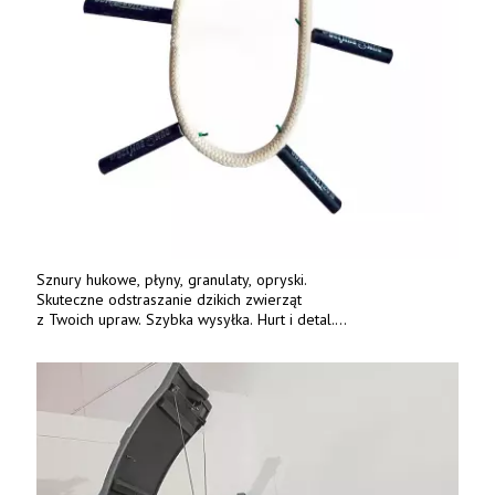
Sznury hukowe, płyny, granulaty, opryski.
Skuteczne odstraszanie dzikich zwierząt
z Twoich upraw. Szybka wysyłka. Hurt i detal.
www.deterren.pl • tel. +48 790 800 510.