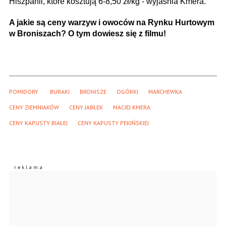
Hiszpanii, które kosztują 6-8,50 zł/kg - wyjaśnia Kmera.
A jakie są ceny warzyw i owoców na Rynku Hurtowym
w Broniszach? O tym dowiesz się z filmu!
POMIDORY 
BURAKI
BRONISZE
OGÓRKI
MARCHEWKA
CENY ZIEMNIAKÓW
CENY JABŁEK
MACIEJ KMERA
CENY KAPUSTY BIAŁEJ
CENY KAPUSTY PEKIŃSKIEJ