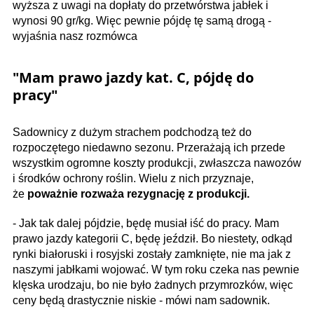
wyższa z uwagi na dopłaty do przetwórstwa jabłek i
wynosi 90 gr/kg. Więc pewnie pójdę tę samą drogą -
wyjaśnia nasz rozmówca
"Mam prawo jazdy kat. C, pójdę do
pracy"
Sadownicy z dużym strachem podchodzą też do
rozpoczętego niedawno sezonu. Przerażają ich przede
wszystkim ogromne koszty produkcji, zwłaszcza nawozów
i środków ochrony roślin. Wielu z nich przyznaje,
że
poważnie rozważa rezygnację z produkcji.
- Jak tak dalej pójdzie, będę musiał iść do pracy. Mam
prawo jazdy kategorii C, będę jeździł. Bo niestety, odkąd
rynki białoruski i rosyjski zostały zamknięte, nie ma jak z
naszymi jabłkami wojować. W tym roku czeka nas pewnie
klęska urodzaju, bo nie było żadnych przymrozków, więc
ceny będą drastycznie niskie - mówi nam sadownik.