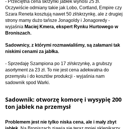
- Przeciętna cena skrzynki jabłek wynosi 25 zł.
Oczywiście odmiany takie jak Lobo, Cortland, Empire czy
Szara Reneta kosztują nawet 50 zł/skrzynkę, ale z drugiej
strony mamy dużo tańsze Jonagoldy i Jonagoredy -
wyjaśnia
Maciej Kmera, ekspert Rynku Hurtowego w
Broniszach.
Sadownicy, z którymi rozmawialiśmy, są załamani tak
niskimi cenami za jabłka.
- Sprzedaję Szampiona po 17 zł/skrzynkę, a grubszy
asortyment za 23 zł. To nie jest cena adekwatna do
przemysłu i do kosztów produkcji - wyjaśnia nam
sadownik spod Warki.
Sadownik: otworzę komorę i wysypię 200
ton jabłek na przemysł
Problemem jest nie tylko niska cena, ale i mały zbyt
jabłek.
Na Broniszach zjawia się teraz mniej sklepikarzy