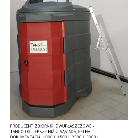
PRODUCENT ZBIORNIKI DWUPŁASZCZOWE -
TANGO OIL LEPSZE NIŻ U SĄSIADA, PEŁNA
DOKUMENTACJA. 1000 l, 1500 l, 2500 l, 5000 l,