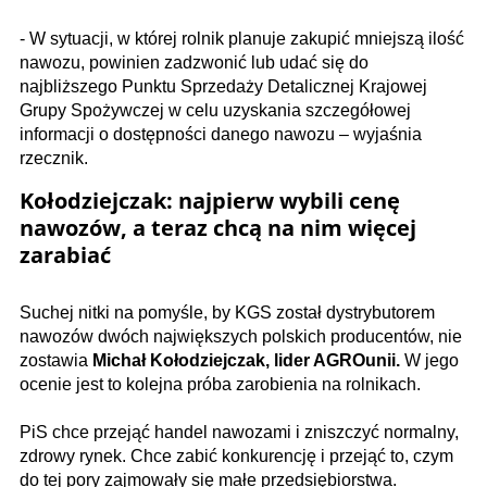
- W sytuacji, w której rolnik planuje zakupić mniejszą ilość
nawozu, powinien zadzwonić lub udać się do
najbliższego Punktu Sprzedaży Detalicznej Krajowej
Grupy Spożywczej w celu uzyskania szczegółowej
informacji o dostępności danego nawozu – wyjaśnia
rzecznik.
Kołodziejczak: najpierw wybili cenę
nawozów, a teraz chcą na nim więcej
zarabiać
Suchej nitki na pomyśle, by KGS został dystrybutorem
nawozów dwóch największych polskich producentów, nie
zostawia
Michał Kołodziejczak, lider AGROunii.
W jego
ocenie jest to kolejna próba zarobienia na rolnikach.
PiS chce przejąć handel nawozami i zniszczyć normalny,
zdrowy rynek. Chce zabić konkurencję i przejąć to, czym
do tej pory zajmowały się małe przedsiębiorstwa.