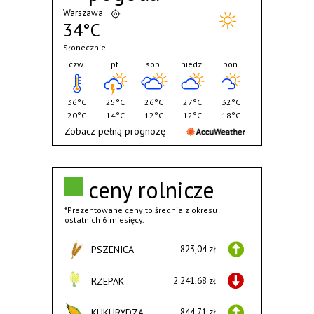
Warszawa
34°C
Słonecznie
czw.
pt.
sob.
niedz.
pon.
36°C
25°C
26°C
27°C
32°C
20°C
14°C
12°C
12°C
18°C
Zobacz pełną prognozę
ceny rolnicze
*Prezentowane ceny to średnia z okresu
ostatnich 6 miesięcy.
PSZENICA
823,04 zł
RZEPAK
2.241,68 zł
KUKURYDZA
844,71 zł