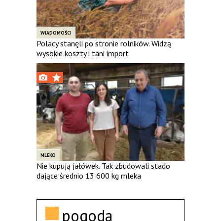
WIADOMOŚCI
Polacy stanęli po stronie rolników. Widzą
wysokie koszty i tani import
MLEKO
Nie kupują jałówek. Tak zbudowali stado
dające średnio 13 600 kg mleka
pogoda