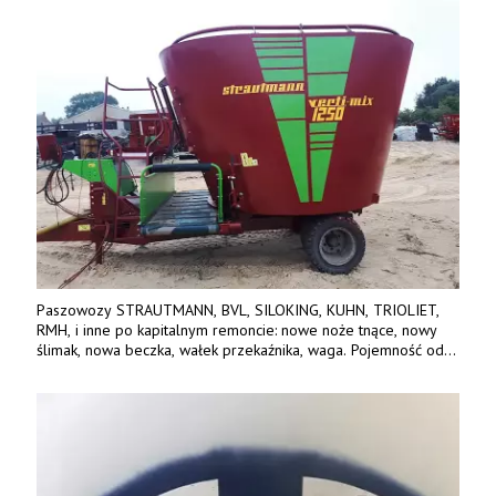
Paszowozy STRAUTMANN, BVL, SILOKING, KUHN, TRIOLIET,
RMH, i inne po kapitalnym remoncie: nowe noże tnące, nowy
ślimak, nowa beczka, wałek przekaźnika, waga. Pojemność od
5m3 - 40m3. Cena od 32 tys. Wozy sprowadzone z Niemiec.
Jesteśmy także producentem nowych paszowozów AKSA, woj.
wielkopolskie, koło Konina. Kontakt: 607 405 691.