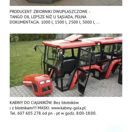
PRODUCENT ZBIORNIKI DWUPŁASZCZOWE -
TANGO OIL LEPSZE NIŻ U SĄSIADA, PEŁNA
DOKUMENTACJA. 1000 l, 1500 l, 2500 l, 5000 l,
produkt polski. Dobra cena, szybkie terminy realizacji. Tel. 536
842 737, www.tango-oil.pl
KABINY DO CIĄGNIKÓW. Bez błotników
i z błotnikami!!! MASKI. www.kabiny-gola.pl
Tel. 607 605 278 od pn - pt w godz. 8:00-18:00.