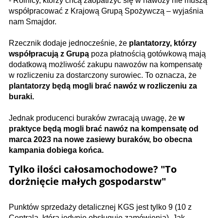
- Rolnicy, którzy chcą zaopatrzyć się w nawozy nie muszą
współpracować z Krajową Grupą Spożywczą – wyjaśnia
nam Smajdor.
Rzecznik dodaje jednocześnie, że
plantatorzy, którzy
współpracują z Grupą
poza płatnością gotówkową mają
dodatkową możliwość zakupu nawozów na kompensatę
w rozliczeniu za dostarczony surowiec. To oznacza, że
plantatorzy będą mogli brać nawóz w rozliczeniu za
buraki.
Jednak producenci buraków zwracają uwagę, że
w
praktyce będą mogli brać nawóz na kompensatę od
marca 2023 na nowe zasiewy buraków, bo obecna
kampania dobiega końca.
Tylko ilości całosamochodowe? "To
dorżnięcie małych gospodarstw"
Punktów sprzedaży detalicznej KGS jest tylko 9 (10 z
Centralą, która jedynie obsługuje zamówienia). Jak