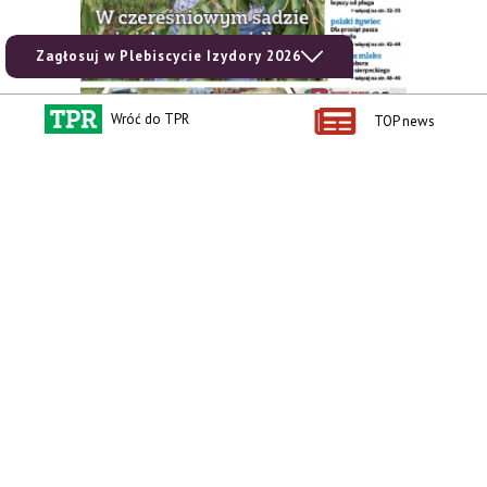
Zagłosuj w Plebiscycie Izydory 2026
Wróć do TPR
TOP news
zobacz e-wydanie
kup prenumeratę
Kontakt i regulaminy
Przydatne linki
Kontakt
Ceny rolnicze