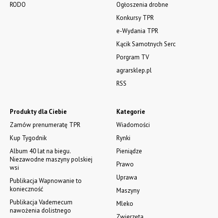
RODO
Ogłoszenia drobne
Konkursy TPR
e-Wydania TPR
Kącik Samotnych Serc
Porgram TV
agrarsklep.pl
RSS
Produkty dla Ciebie
Kategorie
Zamów prenumeratę TPR
Wiadomości
Kup Tygodnik
Rynki
Album 40 lat na biegu.
Pieniądze
Niezawodne maszyny polskiej
Prawo
wsi
Uprawa
Publikacja Wapnowanie to
konieczność
Maszyny
Publikacja Vademecum
Mleko
nawożenia dolistnego
Zwierzęta