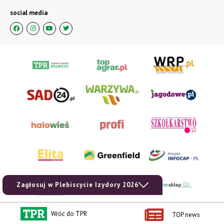
social media
Zagłosuj w Plebiscycie Izydory 2026
Wróć do TPR
TOP news