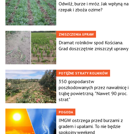
Odwilż, burze i mróz. Jak wpłyną na
rzepak i zboża ozime?
ZNISZCZENIA UPRAW
Dramat rolników spod Kościana.
Grad doszczętnie zniszczył uprawy
POTĘŻNE STRATY ROLNIKÓW
350 gospodarstw
poszkodowanych przez nawałnicę i
trąbę powietrzną. "Nawet 90 proc.
strat"
POGODA
IMGW ostrzega przed burzami z
gradem i upałami. To nie będzie
spokojny weekend