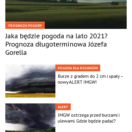
PROGNOZA POGODY
Jaka będzie pogoda na lato 2021?
Prognoza długoterminowa Józefa
Gorella
POGODA DLA ROLNIKÓW
Burze z gradem do 2 cm i upały –
nowy ALERT IMGW!
ALERT
IMGW ostrzega przed burzami i
ulewami. Gdzie będzie padać?