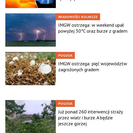
WIADOMOŚCI ROLNICZE
IMGW ostrzega: w weekend upał
powyżej 30°C oraz burze z gradem
POGODA
IMGW ostrzega: pięć województw
zagrożonych gradem
POGODA
Już ponad 260 interwencji straży
przez wiatr i burze. A będzie
jeszcze gorzej