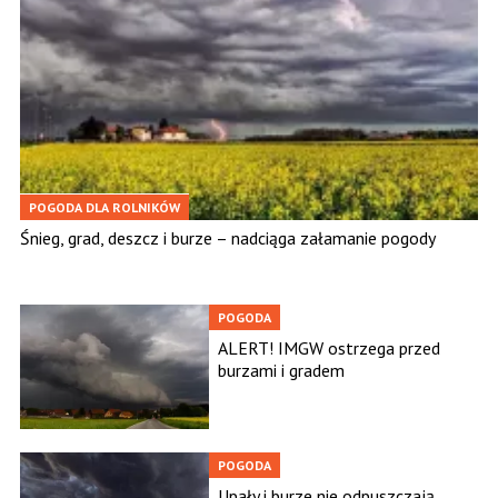
POGODA DLA ROLNIKÓW
Śnieg, grad, deszcz i burze – nadciąga załamanie pogody
POGODA
ALERT! IMGW ostrzega przed
burzami i gradem
POGODA
Upały i burze nie odpuszczają.