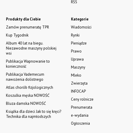
RSS
Produkty dla Ciebie
Kategorie
Zamów prenumeratę TPR
Wiadomości
Kup Tygodnik
Rynki
Album 40 lat na biegu.
Pieniądze
Niezawodne maszyny polskiej
Prawo
wsi
Uprawa
Publikacja Wapnowanie to
konieczność
Maszyny
Publikacja Vademecum
Mleko
nawożenia dolistnego
Zwierzęta
Atlas chorób fizjologicznych
INFOCAP
Koszulka męska NOWOŚĆ
Ceny rolnicze
Bluza damska NOWOŚĆ
Prenumerata
Książka dla dzieci Jak to się kręci?
e-wydania
Technika dla najmłodszych
Ogłoszenia