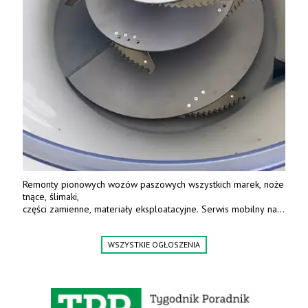
Remonty pionowych wozów paszowych wszystkich marek, noże
tnące, ślimaki,
części zamienne, materiały eksploatacyjne. Serwis mobilny na
terenie całej Polski.
Tel.: 61 285 38 61, 603 626 688.
WSZYSTKIE OGŁOSZENIA