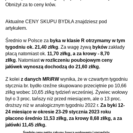
Obniżył za to ceny krów.
Aktualne CENY SKUPU BYDŁA znajdziesz pod
artykułem.
Średnio w Polsce za
byka w klasie R otrzymamy w tym
tygodniu ok. 21,40 zł/kg
. Za wagę żywą
byków
zakłady
płacą natomiast ok.
11,70 zł/kg, a za krowy - 8,70
zł/kg
. Natomiast
w rozliczeniu poubojowym ceny
jałówek wynoszą dochodzą do 21,60 zł/kg.
Z kolei
z danych MRiRW
wynika, że w czwartym tygodniu
stycznia br. bydło rzeźne skupowano przeciętnie po 10,66
zł/kg wobec 10,65 zł/kg tydzień wcześniej. Żywiec wołowy
był o 3 proc. tańszy niż przed miesiącem, ale o 13 proc.
droższy niż w analogicznym tygodniu 2022 r.
Za byki 12-
24 miesiące w okresie 23-29 stycznia 2023 roku
płacono średnio 11,53 zł/kg, za krowy 8,68 zł/kg, a za
jałówki 11,45 zł/kg.