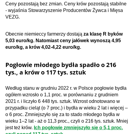
Ceny pozostają bez zmian. Ceny krów pozostają stabilne
- wyjaśnia Stowarzyszenie Producentów Żywca i Mięsa
VEZG.
Obecnie niemieccy farmerzy dostają
za klasę R byków
5,03 euro/kg. Natomiast ceny jałówek wynoszą 4,95
euro/kg, a krów 4,02-4,22 euro/kg.
Pogłowie młodego bydła spadło o 216
tys., a krów o 117 tys. sztuk
Według stanu w grudniu 2022 r. w Polsce pogłowie bydła
ogółem wzrosło o 1,1 proc. w porównaniu z grudniem
2021 r. i liczyło 6 448 tys. sztuk. Wzrost odnotowano w
przypadku cieląt (o 7 proc.) i bydła w wieku 2 lat i więcej –
o 6 proc. Zmniejszyło się za to stado młodego bydła w
wieku 1–2 lat - aż o 11,3 proc., czyli o 216 tys. sztuk. Mniej
jest też krów.
Ich pogłowie zmniejszyło się o 5,1 proc.