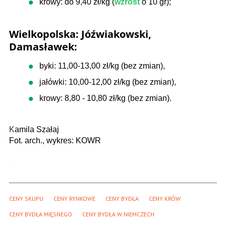
krowy: do 9,40 zł/kg (
wzrost
o 10 gr);
Wielkopolska: Jóźwiakowski,
Damasławek:
byki: 11,00-13,00 zł/kg (bez zmian),
jałówki: 10,00-12,00 zł/kg (bez zmian),
krowy: 8,80 - 10,80 zł/kg (bez zmian).
K
amila Szałaj
Fot. arch., wykres: KOWR
CENY SKUPU
CENY RYNKOWE
CENY BYDŁA
CENY KRÓW
CENY BYDŁA MIĘSNEGO
CENY BYDŁA W NIEMCZECH