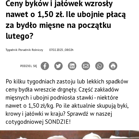
Ceny byków i jałówek wzrosły
nawet o 1,50 zł. Ile ubojnie płacą
za bydło mięsne na początku
lutego?
Tygodnik Poradnik Rolniczy
07.02.2023., 08:02h
PODZIEL SIĘ
Po kilku tygodniach zastoju lub lekkich spadków
ceny bydła wreszcie drgnęły. Część zakładów
mięsnych i ubojni podniosła stawki - niektóre
nawet o 1,50 zł/kg. Po ile aktualnie skupują byki,
krowy i jałówki w kraju? Sprawdź w naszej
cotygodniowej SONDZIE!