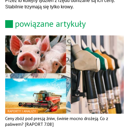
Przez to kolejny tydzień z rzędu obniżane są ich ceny.
Stabilnie trzymają się tylko krowy.
powiązane artykuły
RAPORTY I ANALIZY
Ceny zbóż pod presją żniw, świnie mocno drożeją. Co z
paliwem? [RAPORT 7.08]