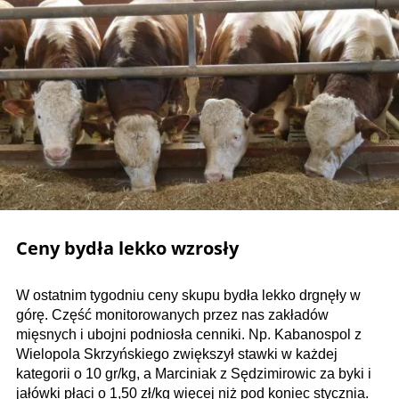
Ceny bydła lekko wzrosły
W ostatnim tygodniu ceny skupu bydła lekko drgnęły w
górę. Część monitorowanych przez nas zakładów
mięsnych i ubojni podniosła cenniki. Np. Kabanospol z
Wielopola Skrzyńskiego zwiększył stawki w każdej
kategorii o 10 gr/kg, a Marciniak z Sędzimirowic za byki i
jałówki płaci o 1,50 zł/kg więcej niż pod koniec stycznia.