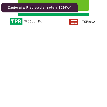
zobacz e-wydanie
Zagłosuj w Plebiscycie Izydory 2026
kup prenumeratę
Wróć do TPR
TOP news
Kontakt i regulaminy
Przydatne linki
Kontakt
Ceny rolnicze
Reklama
Newsletter rolniczy
Polityka prywatności
Rolniczy Alert Cenowy
Regulamin
Pogoda
RODO
Ogłoszenia drobne
Konkursy TPR
e-Wydania TPR
Kącik Samotnych Serc